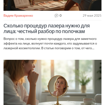
Вадим Крамаренко
0
29 мая 2025
Сколько процедур лазера нужно для
лица: честный разбор по полочкам
Вопрос о том, сколько нужно процедур лазера для заметного
эффекта на лице, волнует почти каждого, кто задумывается о
лазерной косметологии. В статье поговорим о том, от чего
зависит количество сеансов, как быстро виден результат,
почему нельзя ограничиться одной процедурой и как сделать
так, чтобы эффект держался дольше. Будет много честных
советов без запутанных терминов и обещаний 'все сразу'.
Разберём, сколько на самом деле готовиться к походу к
косметологу и какие нюансы стоит учесть.