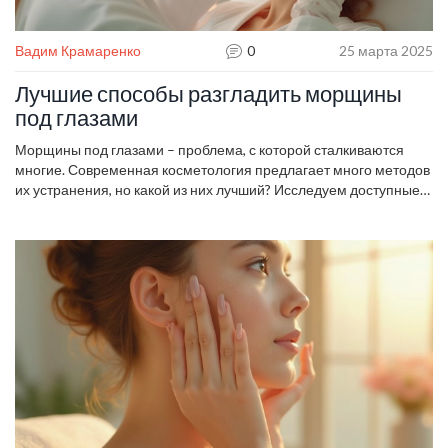
Вадим Крамаренко
0
25 марта 2025
Лучшие способы разгладить морщины
под глазами
Морщины под глазами – проблема, с которой сталкиваются
многие. Современная косметология предлагает много методов
их устранения, но какой из них лучший? Исследуем доступные
методы, уделяя особое внимание лазерной косметологии, и
раскроем, как правильно ухаживать за кожей вокруг глаз.
Узнайте, какие процедуры работают эффективнее всего, чтобы
добиться свежего и молодого вида.