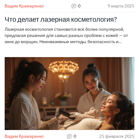
Вадим Крамаренко
0
9 марта 2025
Что делает лазерная косметология?
Лазерная косметология становится всё более популярной,
предлагая решения для самых разных проблем с кожей — от
акне до морщин. Неинвазивные методы, безопасность и
эффективность делают её выбором для многих. В статье
рассматриваются основные виды процедур и их воздействие на
кожу. Узнайте, как выбрать подходящую процедуру и на что
обратить внимание при планировании визита к косметологу.
Вадим Крамаренко
0
25 февраля 2025