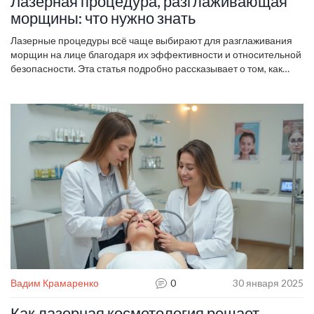
Лазерная процедура, разглаживающая
морщины: что нужно знать
Лазерные процедуры всё чаще выбирают для разглаживания
морщин на лице благодаря их эффективности и относительной
безопасности. Эта статья подробно рассказывает о том, как
работает лазерная косметология, какие виды лазеров
существуют и что ожидать от процедуры. Мы также делимся
советами по подготовке к сеансу и уходу за кожей после него,
чтобы достичь максимального эффекта. Узнайте, как лазерные
технологии помогают сохранить молодость кожи.
Вадим Крамаренко
0
30 января 2025
Как лазерная косметология решает