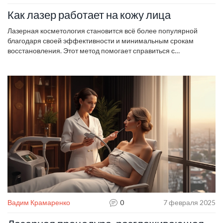
Как лазер работает на кожу лица
Лазерная косметология становится всё более популярной
благодаря своей эффективности и минимальным срокам
восстановления. Этот метод помогает справиться с
различными проблемами кожи, такими как морщины,
пигментация и акне. Лазер может стимулировать выработку
коллагена, делая кожу более упругой и свежей. Важно
понимать, как лазер воздействует на кожу, чтобы избежать
осложнений. Давайте подробнее разведем, как это работает и
какие меры предосторожности стоит принимать.
Вадим Крамаренко
0
7 февраля 2025