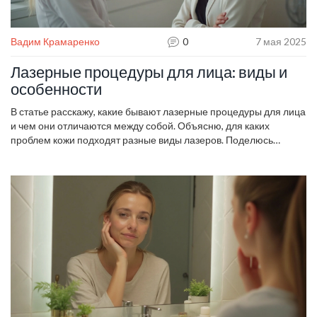
Вадим Крамаренко
0
7 мая 2025
Лазерные процедуры для лица: виды и
особенности
В статье расскажу, какие бывают лазерные процедуры для лица
и чем они отличаются между собой. Объясню, для каких
проблем кожи подходят разные виды лазеров. Поделюсь
советами, как выбрать подходящую процедуру и на что
обращать внимание. Разберём интересные лайфхаки и мифы
о лазерной косметологии. Материал поможет понять, чего
ждать от лазера и как выжать из процедуры максимум.