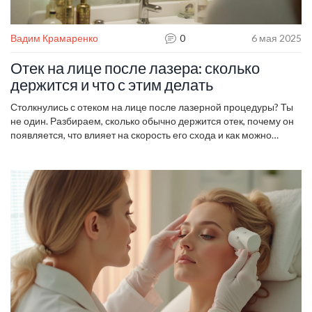
Вадим Крамаренко
0
6 мая 2025
Отек на лице после лазера: сколько
держится и что с этим делать
Столкнулись с отеком на лице после лазерной процедуры? Ты
не один. Разбираем, сколько обычно держится отек, почему он
появляется, что влияет на скорость его схода и как можно
ускорить восстановление дома. Обсудим частые ошибки,
советы по уходу и реальный опыт пациентов. Расставим все
точки над i — без сложной терминологии и непонятных
инструкций.