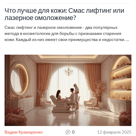
Что лучше для кожи: Смас лифтинг или
лазерное омоложение?
Смас лифтинг и лазерное омоложение - два популярных
метода в косметологии для борьбы с признаками старения
кожи. Каждый из них имеет свои преимущества и недостатки. В
статье исследуются основные различия и специфика каждого
метода, включая полезные советы по выбору подходящего для
вашего типа кожи и целей. Понимание их особенностей
поможет принять обоснованное решение. Узнайте, какой метод
подойдет именно вам!
Вадим Крамаренко
0
12 февраля 2025