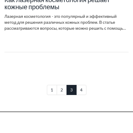
кожные проблемы
Лазерная косметология - это популярный и эффективный
метод для решения различных кожных проблем. В статье
рассматриваются вопросы, которые можно решить с помощью
лазерных процедур, такие как акне, пигментация и морщины.
Читатели узнают о принципах работы лазера и его влиянии на
конкретные проблемы кожи.
1
2
3
4