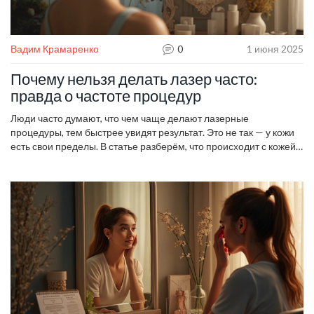
Вадим Крамаренко
0
1 июня 2025
Почему нельзя делать лазер часто:
правда о частоте процедур
Люди часто думают, что чем чаще делают лазерные
процедуры, тем быстрее увидят результат. Это не так — у кожи
есть свои пределы. В статье разберём, что происходит с кожей
при злоупотреблении лазером и почему стоит делать перерывы
между процедурами. Расскажем о рисках, последствиях и
простых правилах ухода, чтобы лазерная косметология
приносила только пользу. Ответим на частые вопросы и
развеем мифы.