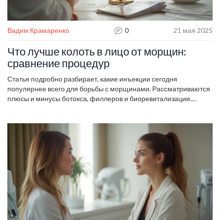
Вадим Крамаренко
0
21 мая 2025
Что лучше колоть в лицо от морщин:
сравнение процедур
Статья подробно разбирает, какие инъекции сегодня
популярнее всего для борьбы с морщинами. Рассматриваются
плюсы и минусы ботокса, филлеров и биоревитализации.
Читатель узнает реальные последствия и кому что подходит
лучше. Даются простые советы по подготовке к процедурам. В
статье есть советы для тех, кто ищет естественный результат и
боится осложнений.