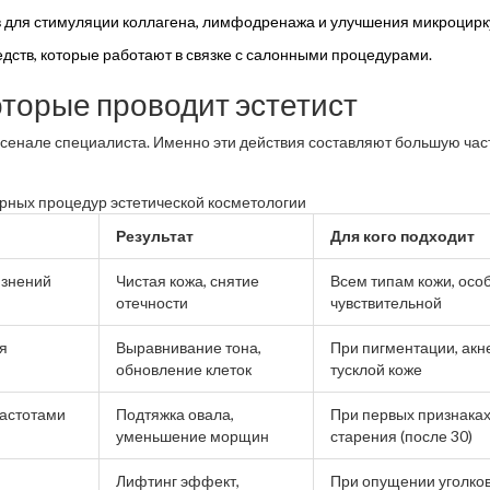
 для стимуляции коллагена, лимфодренажа и улучшения микроцирк
дств, которые работают в связке с салонными процедурами.
торые проводит эстетист
сенале специалиста. Именно эти действия составляют большую част
рных процедур эстетической косметологии
Результат
Для кого подходит
язнений
Чистая кожа, снятие
Всем типам кожи, осо
отечности
чувствительной
я
Выравнивание тона,
При пигментации, акн
обновление клеток
тусклой коже
частотами
Подтяжка овала,
При первых признака
уменьшение морщин
старения (после 30)
Лифтинг эффект,
При опущении уголков