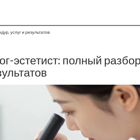
дур, услуг и результатов
ог-эстетист: полный разбо
зультатов