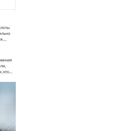
слоты
ильно
я.
ожения
ли,
, кто