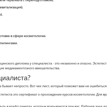
евитализация).
).
товке в сфере косметологии.
 пилингами.
цинского диплома у специалиста - это незаконно и опасно. Эстетис
ющие медикаментозного вмешательства.
циалиста?
а бывает непросто. Вот чек-лист, который поможет вам не ошибиться
тетиста это сертификат о прохождении курсов косметологии. Для вр
ть в крафт-пакетах, которые вскрываются при вас. Рабочая зона д