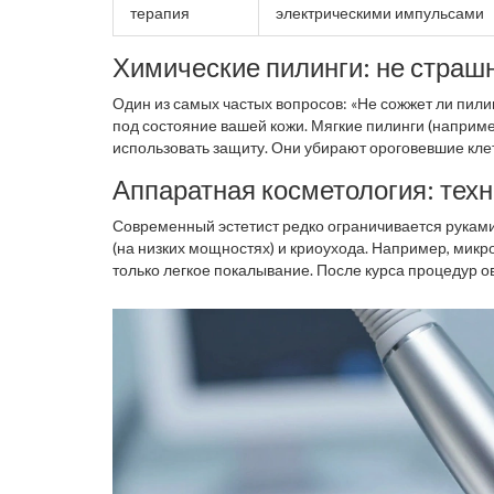
терапия
электрическими импульсами
Химические пилинги: не страш
Один из самых частых вопросов: «Не сожжет ли пил
под состояние вашей кожи. Мягкие пилинги (наприм
использовать защиту. Они убирают ороговевшие клет
Результат виден сразу - лицо становится гладким и с
Аппаратная косметология: техн
Современный эстетист редко ограничивается руками
(на низких мощностях) и криоухода. Например, микро
только легкое покалывание. После курса процедур ова
боится уколов.