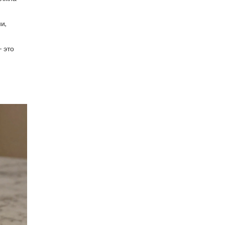
и,
- это