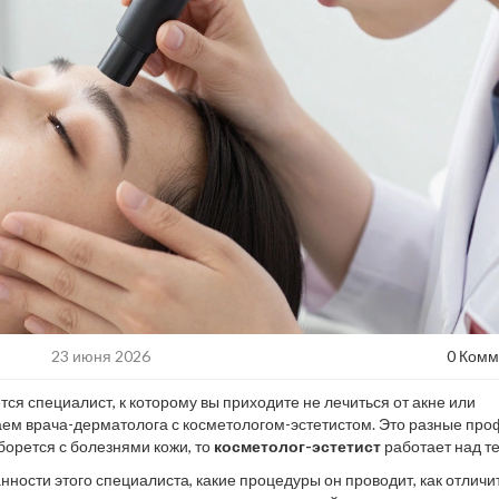
23 июня 2026
0 Комм
ся специалист, к которому вы приходите не лечиться от акне или
таем врача-дерматолога с косметологом-эстетистом. Это разные про
борется с болезнями кожи, то
косметолог-эстетист
работает над те
ректировать возрастные изменения и вернуть коже сияние.
занности этого специалиста, какие процедуры он проводит, как отличи