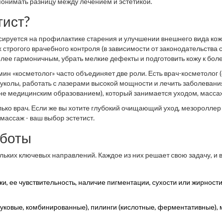
понимать разницу между лечением и эстетикой.
тист?
усируется на профилактике старения и улучшении внешнего вида кож
трогого врачебного контроля (в зависимости от законодательства 
более гармоничным, убрать мелкие дефекты и подготовить кожу к бол
тат после них.
ин «косметолог» часто объединяет две роли. Есть врач-косметолог (
колы, работать с лазерами высокой мощности и лечить заболевания
но не медицинским образованием), который занимается уходом, масс
ми процедурами низкой интенсивности.
лько врач. Если же вы хотите глубокий очищающий уход, мезороллер 
массаж - ваш выбор эстетист.
аботы
ольких ключевых направлений. Каждое из них решает свою задачу, и 
и, ее чувствительность, наличие пигментации, сухости или жирности
вуковые, комбинированные), пилинги (кислотные, ферментативные), 