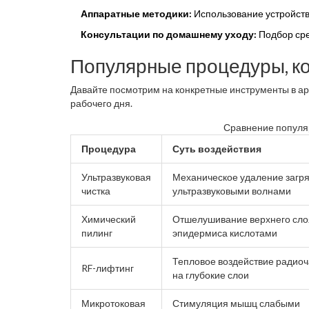
Аппаратные методики:
Использование устройств
Консультации по домашнему уходу:
Подбор сре
Популярные процедуры, ко
Давайте посмотрим на конкретные инструменты в ар
рабочего дня.
Сравнение популя
Процедура
Суть воздействия
Ультразвуковая
Механическое удаление загр
чистка
ультразвуковыми волнами
Химический
Отшелушивание верхнего сло
пилинг
эпидермиса кислотами
Тепловое воздействие радио
RF-лифтинг
на глубокие слои
Микротоковая
Стимуляция мышц слабыми