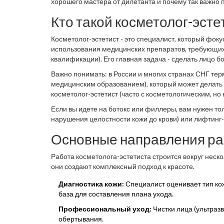
хорошего мастера от дилетанта и почему так важно 
Кто такой косметолог-эсте
Косметолог-эстетист
- это специалист, который фок
использования медицинских препаратов, требующих с
квалификации). Его главная задача - сделать лицо 
серьезным вмешательствам или поддерживать резуль
Важно понимать: в России и многих странах СНГ терм
медицинским образованием), который может делать у
косметолог-эстетист (часто с косметологическим, 
техниками, поверхностными пилингами и аппаратны
Если вы идете на ботокс или филлеры, вам нужен то
нарушения целостности кожи до крови) или лифтинг-
Основные направления р
Работа косметолога-эстетиста строится вокруг неск
они создают комплексный подход к красоте.
Диагностика кожи:
Специалист оценивает тип кож
база для составления плана ухода.
Профессиональный уход:
Чистки лица (ультраз
обертывания.