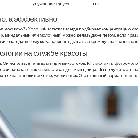
улучшение тонуса
век
но, а эффективно
инг мою кожу?» Хороший эстетист всегда подбирает концентрацию ки
ер, миндальный или молочный) можно делать даже летом, если прав
ки, благодаря чему кожа начинает дышать, а крем лучше впитываетс
ветлым.
ологии на службе красоты
. Он использует аппараты для микротоков, RF-лифтинга, фотоомол
токи работают как «гимнастика» для мышц лица. Вы не чувствуете бо
л лица становится четче, уходит отек. Это отличный вариант для тех