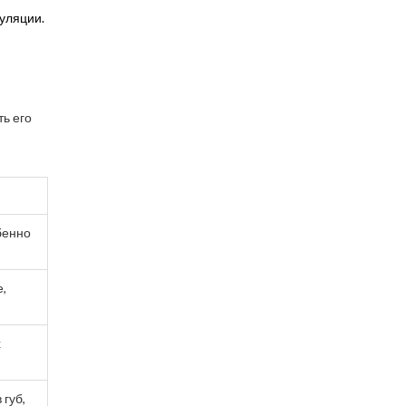
уляции.
ь его
бенно
е,
х
 губ,