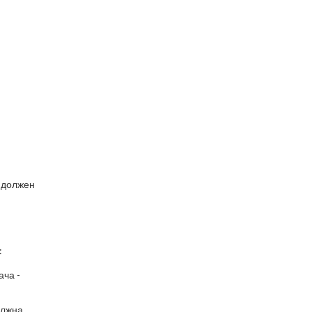
т должен
:
ача -
олжна