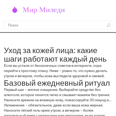
Уход за кожей лица: какие
шаги работают каждый день
Если вы устали от бесконечных советов в интернете, пора
перейти к простому плану. Ниже – ровно то, что нужно делать
утром и вечером, чтобы кожа выглядела здоровой и свежей.
Базовый ежедневный ритуал
Первый шаг – мягкое очищение. Выбирайте средство без
алкоголя, которое пенится легко и смывает макияж без трения.
Нанесите кремом на влажную кожу, помассируйте 30 секунд и
смойте тёплой водой. После этого сразу используйте тоник: он
Увлажнение – обязательное, даже если ваша кожа жирная.
восстановит pH и подготовит кожу к следующему шагу.
Наносите лёгкий гель‑крем утром, а вечером – более
питательный крем с ретинолом или пептидами, если хотите