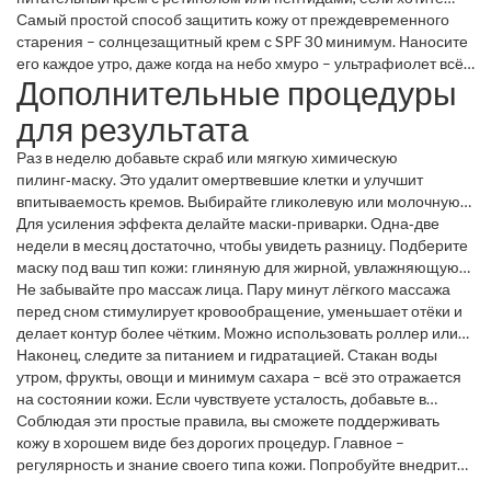
бороться с возрастными изменениями. Не забывайте зону шеи
Самый простой способ защитить кожу от преждевременного
– кожа там тоже нуждается в уходе.
старения – солнцезащитный крем с SPF 30 минимум. Наносите
его каждое утро, даже когда на небо хмуро – ультрафиолет всё
Дополнительные процедуры
равно проникает сквозь облака.
для результата
Раз в неделю добавьте скраб или мягкую химическую
пилинг‑маску. Это удалит омертвевшие клетки и улучшит
впитываемость кремов. Выбирайте гликолевую или молочную
кислоту, если кожа сухая, и салициловую, если склонна к акне.
Для усиления эффекта делайте маски‑приварки. Одна‑две
недели в месяц достаточно, чтобы увидеть разницу. Подберите
маску под ваш тип кожи: глиняную для жирной, увлажняющую
для сухой, с витамином C для пигментации.
Не забывайте про массаж лица. Пару минут лёгкого массажа
перед сном стимулирует кровообращение, уменьшает отёки и
делает контур более чётким. Можно использовать роллер или
просто пальцами, двигаясь от центра к периферии.
Наконец, следите за питанием и гидратацией. Стакан воды
утром, фрукты, овощи и минимум сахара – всё это отражается
на состоянии кожи. Если чувствуете усталость, добавьте в
рацион омега‑3, они помогают удерживать влагу в коже.
Соблюдая эти простые правила, вы сможете поддерживать
кожу в хорошем виде без дорогих процедур. Главное –
регулярность и знание своего типа кожи. Попробуйте внедрить
один‑два пункта в свой распорядок, а потом постепенно