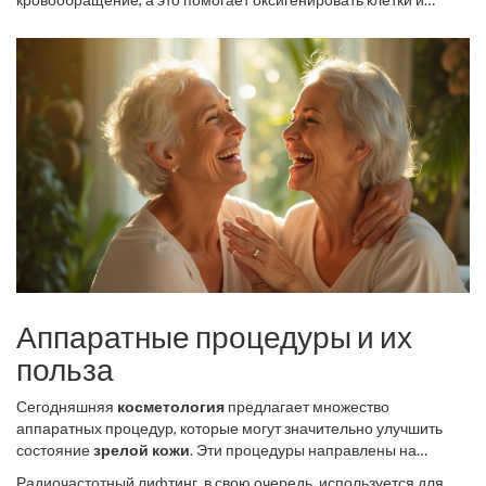
Вместе с тем, важно не забывать и о полноценном сне, который
придаёт лицу здоровый блеск. Баланс в питании также играет
способствует восстановлению клеток. Правильный режим сна
значительную роль. Антиоксиданты, содержащиеся в ягодах,
— это не только условие хорошего самочувствия, но и залог
орехах и зелёных овощах, помогают бороться с вредными
красивой кожи.
воздействиями свободных радикалов. Питание должно быть
богато витаминами и минералами для поддержания здоровья
кожи.
Аппаратные процедуры и их
польза
Сегодняшняя
косметология
предлагает множество
аппаратных процедур, которые могут значительно улучшить
состояние
зрелой кожи
. Эти процедуры направлены на
омоложение, укрепление, а также восстановление
Радиочастотный лифтинг, в свою очередь, используется для