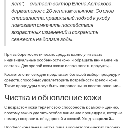
лет", — считает доктор Елена Астахова,
должен быть тщательно продуман и включать в себя средства,
дерматолог с 20-летним опытом. Со слов
способные компенсировать эти изменения.
специалиста, правильный подход к уходу
помогает смягчить последствия
возрастных изменений и сохранить
свежесть на долгие годы.
При выборе косметических средств важно учитывать
индивидуальные особенности кожи и обращать внимание на
составы. Для зрелой кожи важно использовать продукты,
содержащие гиалуроновую кислоту, ретинол, витамин C. Эти
Косметология сегодня предлагает большой выбор процедур и
вещества способствуют увлажнению, выравниванию цвета
средств, способных удовлетворить потребности зрелой кожи.
лица и повышению упругости. Грамотно подобранный уход
Такие процедуры могут быть направлены на восстановление
поможет максимально эффективно противостоять
упругости, выравнивание текстуры и улучшение цвета лица.
изменениям, связанным с возрастом, и делает это плавно, без
Чистка и обновление кожи
Главное — подходить к уходу комплексно, не забывая о
резких изменений.
важности регулярности в использовании продукции, а также
С возрастом кожа теряет свою способность к самоочищению,
учитывать текущие потребности вашей кожи.
поэтому важно уделять особое внимание процедурам, которые
помогут сохранить её здоровой и свежей. Уход за
зрелой
кожей
должен начинаться с качественной чистки, которая
Профессиональная чистка лица в косметологических салонах