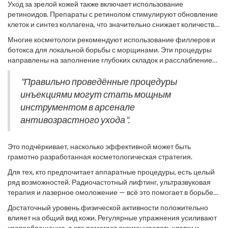
Уход за зрелой кожей также включает использование
правильное и регулярное использование увлажняющих
ретиноидов. Препараты с ретинолом стимулируют обновление
средств. Увлажнение помогает улучшить текстуру кожи, делая
клеток и синтез коллагена, что значительно снижает количество
её более гладкой и упругой. Старайтесь выбирать кремы и
мелких морщин и улучшает цвет лица. Однако стоит помнить о
сыворотки, содержащие гиалуроновую кислоту и коллаген. Эти
Многие косметологи рекомендуют использование филлеров и
том, как важно начать их использовать постепенно, чтобы
компоненты способствуют удержанию влаги в коже, что, в свою
ботокса для локальной борьбы с морщинами. Эти процедуры
избежать раздражения. Помимо косметических средств, не
очередь, уменьшает видимость морщин.
направлены на заполнение глубоких складок и расслабление
забудьте про массаж лица. Он улучшает циркуляцию крови и
мимических мышц. Как показывает практика, эти методы дают
помогает коже оставаться эластичной и подтянутой.
быстрые результаты, но важно проконсультироваться с
"Правильно проведённые процедуры
Профессиональный массаж или регулярные домашние сеансы
опытным специалистом, чтобы избежать осложнений. Журнал
инъекциями могут стать мощным
приносят ощутимые результаты.
"Allure" в одном из своих исследований отметил:
инструментом в арсенале
антивозрастного ухода".
Это подчёркивает, насколько эффективной может быть
грамотно разработанная косметологическая стратегия.
Для тех, кто предпочитает аппаратные процедуры, есть целый
ряд возможностей. Радиочастотный лифтинг, ультразвуковая
терапия и лазерное омоложение — всё это помогает в борьбе
за молодость кожи. Эти методы направлены на стимуляцию
Достаточный уровень физической активности положительно
внутренних процессов регенерации; они активируют выработку
влияет на общий вид кожи. Регулярные упражнения усиливают
нового коллагена, сокращая морщины и улучшая текстуру кожи.
кровообращение, а это помогает оксигенировать клетки и