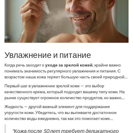
умной привычки, что добавляет уверенности и улучшает общее
самочувствие.
Увлажнение и питание
Когда речь заходит о
уходе за зрелой кожей
, крайне важно
понимать значимость регулярного увлажнения и питания. С
возрастом наша кожа теряет большую часть своей природной
влаги, что приводит к сухости и повышенной чувствительности.
Первый шаг в увлажнении зрелой кожи — это выбор
Это делает процесс увлажнения не просто рекомендованным,
качественного крема, который подходит вашему типу кожи. На
а необходимым для поддержания здоровья и свежести.
рынке существует огромное количество продуктов, но важно
обращать внимание на состав, избегая тех, которые содержат
Жидкость — другой важный элемент для поддержания
агрессивные химические вещества. Ищите продукты с
упругости кожи. Убедитесь, что вы выпиваете достаточное
натуральными маслами, такими как масло ши или аргановое
количество воды ежедневно, так как это помогает коже
масло, которые делают кожу более мягкой и питают её.
оставаться увлажненной изнутри. Многие специалисты
советуют употреблять фруктовые и овощные соки, содержащие
"Кожа после 50 лет требует деликатного