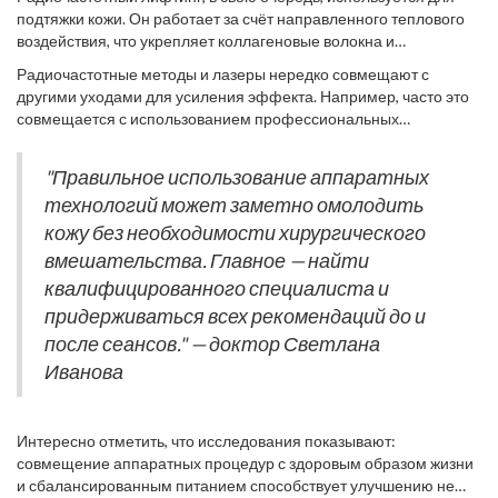
естественного сияния кожи. Среди наиболее популярных
подтяжки кожи. Он работает за счёт направленного теплового
можно выделить лазерную терапию, радиочастотный лифтинг и
воздействия, что укрепляет коллагеновые волокна и
ультразвуковую чистку. Каждая из них имеет свои особенности и
способствует образованию новых. Это снижает проявления
подходит для решения специфических задач. Лазерная
Радиочастотные методы и лазеры нередко совмещают с
морщин и обвисания, благодаря чему кожа становится более
терапия, например, прекрасно справляется с устранением
другими уходами для усиления эффекта. Например, часто это
упругой. Ультразвуковая чистка эффективно очищает поры и
пигментных пятен и повышением тонуса кожи, стимулируя
совмещается с использованием профессиональных
способствует удалению ороговевших клеток, оживляя лицо и
выработку коллагена.
косметических средств, которые усиливают действия
делая его свежим и здоровым. Современные технологии
аппаратов. По данным экспертов, около 85% женщин,
позволяют практически безболезненно и эффективно
"Правильное использование аппаратных
прошедших курс аппаратных процедур, сообщают о видимых
ухаживать за кожей, поэтому их всё чаще выбирают женщины и
технологий может заметно омолодить
улучшениях внешнего вида своей кожи. Однако даже самые
мужчины, шагнувшие за 50 лет.
эффективные процедуры имеют свои ограничения и
кожу без необходимости хирургического
противопоказания, поэтому перед началом таких процедур
вмешательства. Главное — найти
всегда рекомендуется консультация с врачом-косметологом.
квалифицированного специалиста и
придерживаться всех рекомендаций до и
после сеансов." — доктор Светлана
Иванова
Интересно отметить, что исследования показывают:
совмещение аппаратных процедур с здоровым образом жизни
и сбалансированным питанием способствует улучшению не