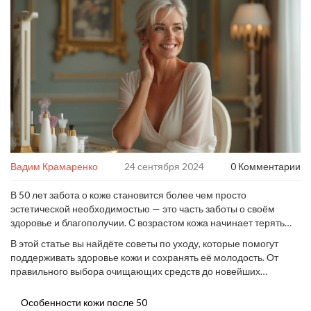
Вадим Крамаренко
24 сентября 2024
0 Комментарии
В 50 лет забота о коже становится более чем просто
эстетической необходимостью — это часть заботы о своём
здоровье и благополучии. С возрастом кожа начинает терять
упругость и эластичность, появляются более выраженные
В этой статье вы найдёте советы по уходу, которые помогут
морщины, пигментные пятна и неровности тона. Всё это
поддерживать здоровье кожи и сохранять её молодость. От
требует особого внимания и правильного подхода.
правильного выбора очищающих средств до новейших
аппаратных процедур — мы раскроем все секреты того, как
заботиться о зрелой коже с умом и наслаждаться результатами.
Особенности кожи после 50