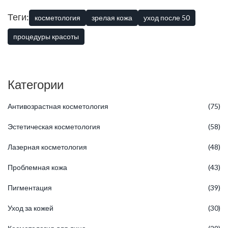
только внешнего вида, но и общего самочувствия. Такая
комплексная забота о себе становится опорой здоровья и
Теги:
косметология
зрелая кожа
уход после 50
красоты в зрелые годы, создавая чувство уверенности и
хорошего настроения каждый день.
процедуры красоты
Категории
Антивозрастная косметология
(75)
Эстетическая косметология
(58)
Лазерная косметология
(48)
Проблемная кожа
(43)
Пигментация
(39)
Уход за кожей
(30)