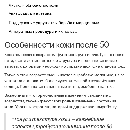
Чистка и обновление кожи
Увлажнение и питание
Поддержание упругости и борьба с морщинами
Аппаратные процедуры и их польза
Особенности кожи после 50
Кожа человека с возрастом функционирует иначе. Где-то после
пятидесяти лет меняется её структура и появляются новые
вызовы, с которыми необходимо справляться. Она становится
тоньше, теряя коллаген и эластин, два важных компонента,
Также в этом возрасте уменьшается выработка меланина, из-за
ответственных за упругость. Нередко кожа теряет влагу и
чего кожа становится более чувствительной к воздействию
становится более сухой, так как с возрастом снижает свою
солнца. Появляются пигментные пятна, особенно на тех
способность удерживать воду. Это ведет к появлению глубоких
участках, которые раньше больше подвергались воздействию
морщин и потере прежней свежести.
Важно знать, что гормональные изменения, связанные с
солнечных лучей. Кроме того, процессы обновления клеток
возрастом, также играют свою роль в изменении состояния
начинают заметно замедляться. Такая перестройка может
кожи. Уровень эстрогена, который поддерживает выработку
вызвать ощущение стянутости и дискомфорта, что требует
коллагена, снижается, что напрямую сказывается на внешнем
использования специализированных средств ухода.
виде и ощущении кожи. В связи с этим недостатки, которые
"Тонус и текстура кожи — важнейшие
были еле заметны в молодости, могут становиться более
аспекты, требующие внимания после 50
очевидными. Именно по этой причине
уход за зрелой кожей