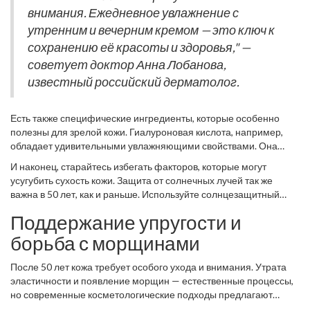
антиоксиданты, которые тоже играют важную роль в
внимания. Ежедневное увлажнение с
сохранении молодости кожи.
утренним и вечерним кремом — это ключ к
сохранению её красоты и здоровья," —
советует доктор Анна Лобанова,
известный российский дерматолог.
Есть также специфические ингредиенты, которые особенно
полезны для зрелой кожи. Гиалуроновая кислота, например,
обладает удивительными увлажняющими свойствами. Она
способна удерживать влагу в клетках, что помогает
И наконец, старайтесь избегать факторов, которые могут
предотвратить появление новых морщин. Не забывайте
усугубить сухость кожи. Защита от солнечных лучей так же
добавлять продукты, богатые витаминами C и E, в ваш уход,
важна в 50 лет, как и раньше. Используйте солнцезащитный
поскольку они поддерживают коллаген и защищают от
крем ежедневно, даже в пасмурные дни. Регулярные ночные
повреждений.
Поддержание упругости и
маски и сыворотки также могут стать отличным дополнением к
вашему распорядку для питания и увлажнения кожи.
борьба с морщинами
После 50 лет кожа требует особого ухода и внимания. Утрата
эластичности и появление морщин — естественные процессы,
но современные косметологические подходы предлагают
эффективные решения. Одним из таких подходов является