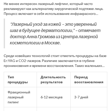
восстановления. Лазерная шлифовка буквально снимает
лечения. Регенерация происходит благодаря способности кожи
Не менее интересен лазерный лифтинг, который часто
верхний слой эпидермиса, стимулируя обновление кожи.
к самовосстановлению, увеличивается выработка коллагена,
рекламируют как альтернативу хирургической подтяжке лица.
Процедура часто рекомендуется для устранения глубоких
что делает кожу гладкой и упругой. Это особенно важно для тех,
Процесс включает в себя использование инфракрасного
морщин и шрамов. Несмотря на возможные побочные
кто хочет избавиться от морщин без инвазивных хирургических
лазера для нагрева глубоких слоев кожи, что способствует
эффекты и дискомфорт во время восстановления, результаты
вмешательств.
сокращению коллагеновых волокон. Это приводит к
"Лазерный уход за кожей – это уверенный
могут быть поразительными, с видимым улучшением текстуры и
выразительному эффекту подтягивания кожи. Особое
шаг в будущее дерматологии," – отмечает
тонуса кожи.
преимущество в том, что данная процедура не требует долгого
доктор Анна Громова из Центра лазерной
периода восстановления. Эффект от данной методики
косметологии в Москве.
настолько впечатляющий, что некоторые пациенты вместо
привычных процедур предпочитают именно её. Как говорится,
"лазеры – это новый ботокс".
Среди новейших технологий стоит отметить процедуры на базе
Er:YAG и CO2-лазеров. Различие заключается в глубине
проникновения и времени восстановления. Таких маленьких
деталей, как объем воздействующего тепла и размер светового
пятна, достаточно для создания разных эффектов,
Тип
Длительность
Период
воздействующих на разнообразные типы кожи и даже цвет
процедуры
результатов
восстановления
лица. Именно поэтому перед проведением нужно тщательное
консультирование.
Фракционный
лазерный
6-12 месяцев
3-7 дней
пилинг