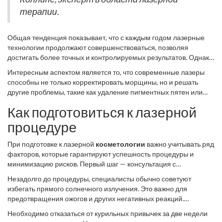
терапии.
Общая тенденция показывает, что с каждым годом лазерные
технологии продолжают совершенствоваться, позволяя
достигать более точных и контролируемых результатов. Однако
пользователи должны оставаться в бдительности, выбирая
Интересным аспектом является то, что современные лазеры
сертифицированные клиники и опытных специалистов.
способны не только корректировать морщины, но и решать
Проведение исследования и подготовка помогут свести к
другие проблемы, такие как удаление пигментных пятен или
минимуму негативные последствия и усилить положительный
сосудистых звездочек. Таким образом, пациент может
эффект от использования лазеров.
Как подготовиться к лазерной
совместить несколько процедур в одной сессии, экономя время
и средства. Однако нужно помнить о том, что каждая кожа
процедуре
индивидуальна, и подход к лечению должен быть
персонализирован. Успешное использование лазерной
При подготовке к лазерной
косметологии
важно учитывать ряд
косметологии в значительной мере зависит от совместной
факторов, которые гарантируют успешность процедуры и
работы врача и пациента. Взвешенное принятие решений и
минимизацию рисков. Первый шаг — консультация с
реалистичные ожидания — ключи к успешному преодолению
квалифицированным специалистом. Он оценит состояние
Незадолго до процедуры, специалисты обычно советуют
возрастных изменений.
вашей кожи, выявит возможные противопоказания и подберет
избегать прямого солнечного излучения. Это важно для
наиболее подходящий тип лазера. Не стоит забывать о том, что
предотвращения ожогов и других негативных реакций.
каждая кожа уникальна, и подход должен быть
Постарайтесь минимизировать время, проведенное на солнце,
индивидуальным.
Необходимо отказаться от курильных привычек за две недели
и используйте солнцезащитные кремы с высоким SPF. Также