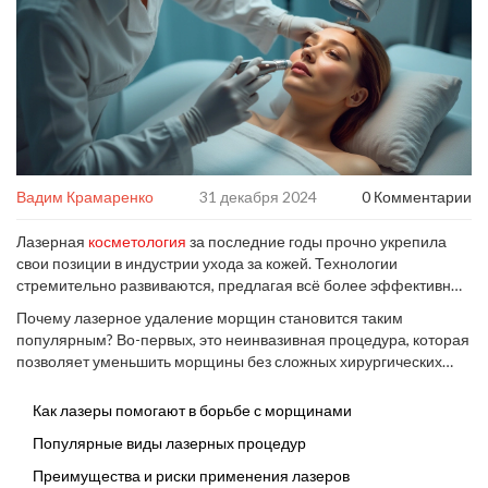
Вадим Крамаренко
31 декабря 2024
0 Комментарии
Лазерная
косметология
за последние годы прочно укрепила
свои позиции в индустрии ухода за кожей. Технологии
стремительно развиваются, предлагая всё более эффективные
методы борьбы с морщинами и старением. Каждый из нас
Почему лазерное удаление морщин становится таким
хотел бы сохранить молодость и свежесть кожи как можно
популярным? Во-первых, это неинвазивная процедура, которая
дольше, и часто именно лазеры становятся той магической
позволяет уменьшить морщины без сложных хирургических
палочкой-выручалочкой, которая помогает в этой неравной
вмешательств. Во-вторых, лазеры помогают стимулировать
борьбе с временем.
естественные процессы регенерации кожи. Конечно, есть свои
Как лазеры помогают в борьбе с морщинами
нюансы и подводные камни, о которых необходимо знать перед
Популярные виды лазерных процедур
тем, как решиться на процедуру. В этой статье мы подробно
рассмотрим, как работают лазеры, какие виды процедур
Преимущества и риски применения лазеров