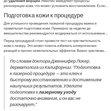
до
удаления морщин
. Никотин замедляет процессы
стоит воздержаться от посещения соляриев и использования
регенерации кожи, что может усложнить восстановление. Если
автозагаров. Неподготовленность к данным аспектам может
вы принимаете лекарства, обязательно обсудите это со своим
увеличить риск постлазерной гиперпигментации.
Подготовка кожи к процедуре
косметологом. Некоторые медикаменты способны влиять на
свёртываемость крови, что может повлечь за собой
Для успешного проведения лазерной процедуры важна и
нежелательные последствия. Также рекомендуется остановить
правильная подготовка кожи. Примерно за неделю до
приём антидепрессантов и нестероидных
вмешательства рекомендуется воздержаться от использования
противовоспалительных средств за несколько дней до
агрессивных средств ухода за кожей, таких как скрабы и
процедуры.
Перед процедурой стоит провести тест на чувствительность
кислотные пилинги. Они могут ослабить защитный барьер кожи
кожи к лазеру. Это может помочь избежать аллергических
и привести к раздражению после воздействия лазера. Вместо
реакций и прочих нежелательных эффектов. Важно чувствовать
этого лучше использовать питательные и увлажняющие
уверенность и безопасность перед началом любого
средства, не влияющие на природный уровень pH кожи.
косметического вмешательства.
По словам доктора Дженнифер Локер,
дерматолога из Калифорнии: "Подготовка
к лазерной процедуре — это ключ к
быстрому восстановлению и достижениям
наилучших результатов. Уделите
подготовке к
лазерному уходу
достаточно внимания, и он вас не
разочарует."