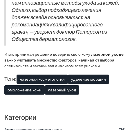
нам инновационные методы ухода за кожей.
оборудования.
Однако, выбор подходящего лечения
должен всегда основываться на
рекомендациях квалифицированного
врача», — уверяет доктор Петерсон из
Общества дерматологов.
Итак, принимая решение доверить свою кожу
лазерной уходе
,
важно учитывать множество факторов, начиная от выбора
специалиста и заканчивая анализом всех рисков и
возможностей. Также рекомендуется изучить информацию о
послепроцедурном уходе, ведь грамотное соблюдение
Теги:
лазерная косметология
удаление морщин
рекомендаций врача поможет ускорить восстановление и
получить максимальный эффект от проведенного лечения.
омоложение кожи
лазерный уход
Контакт с профессионалом, которому можно доверять, и
тщательное исследование всех аспектов процедуры — залог
успешного результата.
Категории
Антивозрастная косметология
(75)