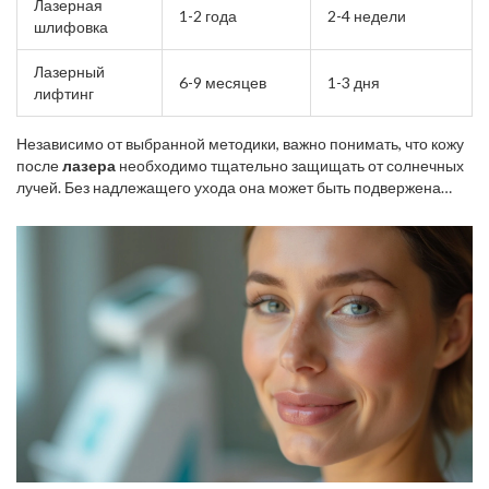
Лазерная
1-2 года
2-4 недели
шлифовка
Лазерный
6-9 месяцев
1-3 дня
лифтинг
Независимо от выбранной методики, важно понимать, что кожу
после
лазера
необходимо тщательно защищать от солнечных
лучей. Без надлежащего ухода она может быть подвержена
появлению пигментных пятен или даже ожогов. Рекомендуется
применение солнцезащитных кремов с высоким SPF, а также
избегание прямого воздействия солнца в течение нескольких
недель после процедуры. Эти простые рекомендации помогут
не только сохранить результат, но и укрепят здоровье кожи в
долгосрочной перспективе.