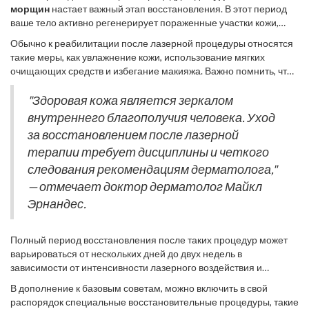
морщин
настает важный этап восстановления. В этот период
ваше тело активно регенерирует пораженные участки кожи,
способствуя омоложению и улучшению ее текстуры. Однако
Обычно к реабилитации после лазерной процедуры относятся
для достижения максимального эффекта процедуры и
такие меры, как увлажнение кожи, использование мягких
минимизации нежелательных последствий требуется особый
очищающих средств и избегание макияжа. Важно помнить, что
уход и внимание. Первые дни после сеанса крайне важны,
даже легкий пилинг или трение может привести к раздражению,
поскольку кожа может быть чувствительной и подверженной
поэтому предпочтительно воспользоваться увлажняющими
"Здоровая кожа является зеркалом
внешним воздействиям. Американская академия дерматологии
кремами с успокаивающими компонентами, такими как алоэ
внутреннего благополучия человека. Уход
рекомендует избегать прямого контакта с солнечными лучами,
вера или гиалуроновая кислота. Специалисты также
поскольку воздействие ультрафиолета может замедлить
за восстановлением после лазерной
рекомендуют избегать использования спиртосодержащих
процесс заживления и вызвать пигментацию.
терапии требует дисциплины и четкого
средств, которые сушат кожу.
следования рекомендациям дерматолога,"
— отмечает доктор дерматолог Майкл
Эрнандес.
Полный период восстановления после таких процедур может
варьироваться от нескольких дней до двух недель в
зависимости от интенсивности лазерного воздействия и
особенностей кожи пациента.
Лазерная косметология
как
В дополнение к базовым советам, можно включить в свой
процедура омоложения имеет много аспектов, и каждый из них
распорядок специальные восстановительные процедуры, такие
требует внимания. Иногда пациенты испытывают легкое