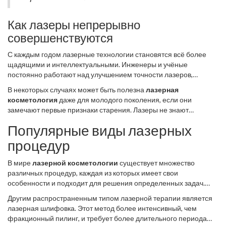
кожи. Обычно пациенты замечают улучшения уже спустя
несколько недель после процедуры.
Как лазеры непрерывно
совершенствуются
С каждым годом лазерные технологии становятся всё более
щадящими и интеллектуальными. Инженеры и учёные
постоянно работают над улучшением точности лазеров,
снижением риска побочных эффектов и ускорением процесса
В некоторых случаях может быть полезна
лазерная
реабилитации. Результаты говорят сами за себя – пациенты
косметология
даже для молодого поколения, если они
замечают не только уменьшение морщин, но и общую свежесть
замечают первые признаки старения. Лазеры не знают
кожи после серии процедур. Нельзя не упомянуть и
возраста, они не дискриминируют, они помогают выглядеть
индивидуальный подход – перед началом курса лучше всего
Популярные виды лазерных
лучше, если это необходимо вам. Но стоит помнить, что помимо
проконсультироваться с квалифицированным дерматологом,
внешнего вида важно поддерживать общее здоровье – ведь от
процедур
который оценит состояние кожи и предложит оптимальный
него во многом зависит и успех лазерной терапии.
план. Это влияет на окончательный результат, ведь, как
В мире
лазерной косметологии
существует множество
говорится, одно дело получить процедуру, другое – выбрать
различных процедур, каждая из которых имеет свои
именно ту, которая обеспечит наилучшие результаты.
особенности и подходит для решения определенных задач.
Одним из наиболее популярных методов является
Другим распространенным типом лазерной терапии является
фракционный лазерный пилинг, который использует микро-
лазерная шлифовка. Этот метод более интенсивный, чем
световые лучи для воздействия на кожу. Эти лучи проникают
фракционный пилинг, и требует более длительного периода
глубоко в эпидермис, создавая тысячи микроскопических зон