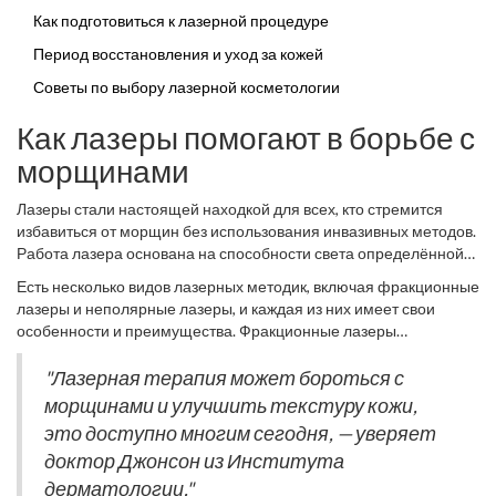
доступны, и что нужно знать, выбирая путь лазерной
Как подготовиться к лазерной процедуре
косметологии.
Период восстановления и уход за кожей
Советы по выбору лазерной косметологии
Как лазеры помогают в борьбе с
морщинами
Лазеры стали настоящей находкой для всех, кто стремится
избавиться от морщин без использования инвазивных методов.
Работа лазера основана на способности света определённой
длины волны проникать в глубокие слои кожи, генерируя тепло,
Есть несколько видов лазерных методик, включая фракционные
которое стимулирует активное производство коллагена. Если
лазеры и неполярные лазеры, и каждая из них имеет свои
когда-либо вы смотрели на старшую версию вас в зеркале и
особенности и преимущества. Фракционные лазеры
думали, что кожа нуждается в новом дыхании, то это объясняет,
воздействуют на кожу маленькими участками, оставляя
почему использование лазеров стало столь популярным и
окружающие ткани нетронутыми, что ускоряет процесс
"Лазерная терапия может бороться с
эффективным методом.
Омоложение кожи
становится
восстановления. Это значит, что можно добиться видимых
морщинами и улучшить текстуру кожи,
возможным благодаря именно этому процессу – коллаген
результатов за меньший период, при этом обеспечивая
играет ключевую роль в поддержании упругости и свежести
это доступно многим сегодня, — уверяет
минимальный период восстановления. Это один из тех случаев,
кожи.
доктор Джонсон из Института
когда технология работает на благо нас, и важно знать, как
именно, чтобы выбрать подходящее решение для своего типа
дерматологии."