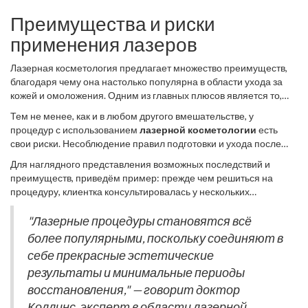
Преимущества и риски
применения лазеров
Лазерная косметология предлагает множество преимуществ,
благодаря чему она настолько популярна в области ухода за
кожей и омоложения. Одним из главных плюсов является то,
что процедуры с применением
лазеров
значительно менее
Тем не менее, как и в любом другого вмешательстве, у
инвазивны, чем традиционные хирургические вмешательства.
процедур с использованием
лазерной косметологии
есть
Это означает, что пациенты могут избежать наркоза и
свои риски. Несоблюдение правил подготовки и ухода после
длительного периода реабилитации. Лазерное воздействие
процедуры может привести к ожогам, пигментации или даже
концентрируется на глубинных слоях кожи, стимулируя
Для наглядного представления возможных последствий и
рубцам. Очень важно, чтобы процедуру проводил
выработку коллагена. В результате кожа становится более
преимуществ, приведём пример: прежде чем решиться на
квалифицированный специалист с опытом работы в лазерной
упругой, гладкой, морщины и неровности уменьшаются, что
процедуру, клиентка консультировалась у нескольких
терапии. Кроме того, есть определенные медицинские
делает лицо заметно моложе и свежей.
специалистов, которые разъяснили ей все возможные риски.
противопоказания, такие как наличие активных инфекционных
Анализ результатов показал, что 87% женщин, прошедших
"Лазерные процедуры становятся всё
процессов на коже, что может стать препятствием для
лазерное удаление морщин, отметили заметное улучшение
более популярными, поскольку соединяют в
проведения лазеров. Пациентам рекомендуется обсудить все
состояния кожи без значительных побочных эффектов.
возможные риски и преимущества с врачом перед тем, как
себе прекрасные эстетические
приниматься за лазерное удаление
морщин
.
результаты и минимальные периоды
восстановления," — говорит доктор
Коллинс, эксперт в области лазерной