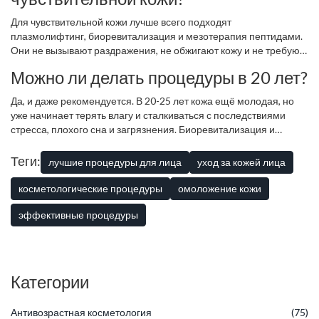
и оборудование важнее скидок.
Для чувствительной кожи лучше всего подходят
плазмолифтинг, биоревитализация и мезотерапия пептидами.
Они не вызывают раздражения, не обжигают кожу и не требуют
длительной реабилитации. Лазерное шлифование и сильный
Можно ли делать процедуры в 20 лет?
RF-лифтинг могут вызвать покраснение или шелушение - их
стоит избегать, если кожа реагирует на косметику. Перед любой
Да, и даже рекомендуется. В 20-25 лет кожа ещё молодая, но
процедурой сделайте тест на небольшом участке кожи.
уже начинает терять влагу и сталкиваться с последствиями
стресса, плохого сна и загрязнения. Биоревитализация и
мезотерапия пептидами помогают укрепить кожный барьер,
предотвратить появление морщин и поддержать здоровье
Теги:
лучшие процедуры для лица
уход за кожей лица
кожи. Это не «омоложение» - это профилактика. Лучше начать
раньше, чем потом исправлять последствия.
косметологические процедуры
омоложение кожи
эффективные процедуры
Категории
Антивозрастная косметология
(75)