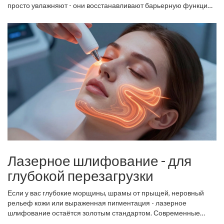
тусклости, даже при лёгкой пигментации.
просто увлажняют - они восстанавливают барьерную функцию
кожи. Курс - 3-4 сеанса с интервалом в 2-3 недели. Эффект
держится 6-9 месяцев. Особенно хорош для людей 30-45 лет, у
которых кожа стала «сухой», но ещё не обвисла. Не заменяет
лифтинг, но делает его результат лучше.
Лазерное шлифование - для
глубокой перезагрузки
Если у вас глубокие морщины, шрамы от прыщей, неровный
рельеф кожи или выраженная пигментация - лазерное
шлифование остаётся золотым стандартом. Современные
фрактальные лазеры (например, Fraxel или Er:YAG)