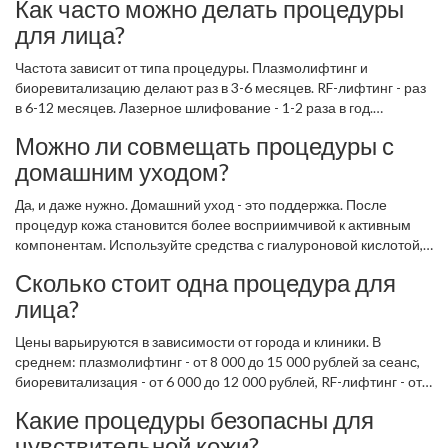
Как часто можно делать процедуры
для лица?
Частота зависит от типа процедуры. Плазмолифтинг и
биоревитализацию делают раз в 3-6 месяцев. RF-лифтинг - раз
в 6-12 месяцев. Лазерное шлифование - 1-2 раза в год.
Мезотерапия пептидами - раз в месяц. Главное - не
Можно ли совмещать процедуры с
перегружать кожу. Между процедурами нужно давать ей время
домашним уходом?
на восстановление. Врачи рекомендуют делать не более 2-3
инвазивных процедур в год.
Да, и даже нужно. Домашний уход - это поддержка. После
процедур кожа становится более восприимчивой к активным
компонентам. Используйте средства с гиалуроновой кислотой,
пептидами, антиоксидантами (витамин С, ниацинамид).
Сколько стоит одна процедура для
Избегайте агрессивных скрабов и спирта. Увлажняйте и
лица?
защищайте от солнца - это основа. Без этого даже самые
дорогие процедуры дадут слабый эффект.
Цены варьируются в зависимости от города и клиники. В
среднем: плазмолифтинг - от 8 000 до 15 000 рублей за сеанс,
биоревитализация - от 6 000 до 12 000 рублей, RF-лифтинг - от
12 000 до 20 000 рублей, лазерное шлифование - от 15 000 до
Какие процедуры безопасны для
30 000 рублей. Мезотерапия пептидами - от 3 000 до 7 000
чувствительной кожи?
рублей. Не гонитесь за самой низкой ценой. Качество инъекций