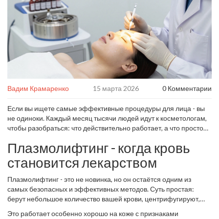
Вадим Крамаренко
15 марта 2026
0 Комментарии
Если вы ищете самые эффективные процедуры для лица - вы
не одиноки. Каждый месяц тысячи людей идут к косметологам,
чтобы разобраться: что действительно работает, а что просто
дорогое маркетинговое обещание. В 2026 году медицинская
Плазмолифтинг - когда кровь
косметология шагнула далеко вперёд. Но не все процедуры
одинаково полезны. Некоторые дают мгновенный эффект, но
становится лекарством
держатся недолго. Другие требуют времени, зато результат
сохраняется на годы. Ниже - проверенные, научно
Плазмолифтинг - это не новинка, но он остаётся одним из
подтверждённые и реально работающие процедуры для лица,
самых безопасных и эффективных методов. Суть простая:
которые врачи рекомендуют чаще всего.
берут небольшое количество вашей крови, центрифугируют,
чтобы отделить богатую тромбоцитами плазму, и вводят её под
Это работает особенно хорошо на коже с признаками
кожу лица. Тромбоциты запускают процесс регенерации: