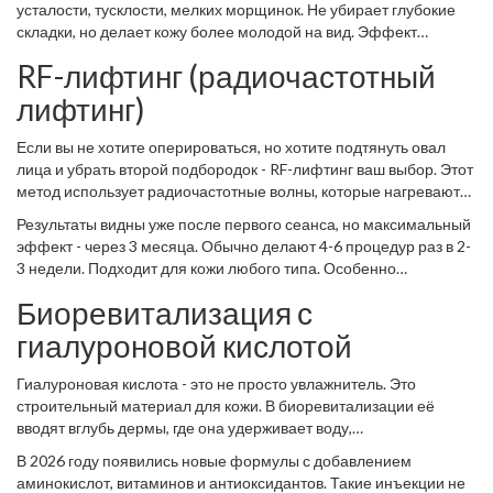
усталости, тусклости, мелких морщинок. Не убирает глубокие
начинают вырабатываться коллаген и эластин, улучшается
складки, но делает кожу более молодой на вид. Эффект
кровоснабжение, кожа становится плотнее и светлее.
заметен уже через 2-3 недели. Полный курс - 3 сеанса с
RF-лифтинг (радиочастотный
интервалом в 3-4 недели. Результат держится 9-12 месяцев.
Минусы? Нет. Только если вы боитесь уколов. Но иглы тоньше
лифтинг)
волоса, и процедура почти безболезненна.
Если вы не хотите оперироваться, но хотите подтянуть овал
лица и убрать второй подбородок - RF-лифтинг ваш выбор. Этот
метод использует радиочастотные волны, которые нагревают
глубокие слои кожи, не повреждая поверхность. Тепло
Результаты видны уже после первого сеанса, но максимальный
стимулирует выработку коллагена, а через 3-6 месяцев кожа
эффект - через 3 месяца. Обычно делают 4-6 процедур раз в 2-
становится упругой, как будто её подтянули изнутри.
3 недели. Подходит для кожи любого типа. Особенно
эффективен для тех, кто заметил, что лицо стало «свисать» - в
Биоревитализация с
области щёк, подбородка, шеи. Не требует перерыва в работе.
Можно вернуться домой сразу после сеанса. Главное - не
гиалуроновой кислотой
путать с ультразвуковым лифтингом. RF работает глубже и
дольше.
Гиалуроновая кислота - это не просто увлажнитель. Это
строительный материал для кожи. В биоревитализации её
вводят вглубь дермы, где она удерживает воду,
восстанавливает структуру кожи и стимулирует клетки к
В 2026 году появились новые формулы с добавлением
обновлению. Отлично помогает при сухости, обезвоженности,
аминокислот, витаминов и антиоксидантов. Такие инъекции не