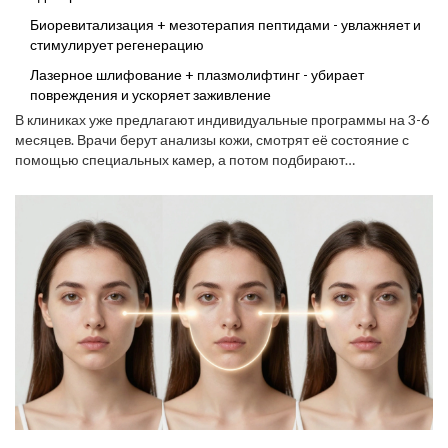
Биоревитализация + мезотерапия пептидами - увлажняет и
стимулирует регенерацию
Лазерное шлифование + плазмолифтинг - убирает
повреждения и ускоряет заживление
В клиниках уже предлагают индивидуальные программы на 3-6
месяцев. Врачи берут анализы кожи, смотрят её состояние с
помощью специальных камер, а потом подбирают
комбинацию. Такой подход даёт эффект, который в 2-3 раза
сильнее, чем одна процедура. Главное - не перегружать кожу.
Лучше 3 правильные процедуры в год, чем 10 подряд.