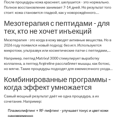
После процедуры кожа краснеет, шелушится - это нормально.
воздействуют на кожу точечно, оставляя здоровые участки
Полное восстановление занимает 7-14 дней. Но результат того
между обработанными зонами. Это ускоряет заживление.
стоит: кожа становится гладкой, как у новорождённого.
Пигментные пятна исчезают, поры сужаются, морщины
Мезотерапия с пептидами - для
становятся менее заметными. Обычно делают 1-3 сеанса с
интервалом в 2-3 месяца. Это не «уход», это реставрация.
тех, кто не хочет инъекций
Подходит тем, кто готов потратить две недели на
восстановление ради долгосрочного эффекта.
Мезотерапия - это когда в кожу вводят активные вещества. Но в
2026 году появился новый подход: без игл. Используются
микротоки, ультразвук или косметические патчи с пептидами,
которые проникают через кожу. Особенно эффективны
Например, пептид Matrixyl 3000 стимулирует выработку
пептиды, похожие на сигналы, которые наш организм
коллагена, а пептид Argireline расслабляет мышцы, как ботокс,
вырабатывает при заживлении ран.
но мягче. Такие процедуры подходят для ежемесячного ухода.
Не заменяют инъекции, но поддерживают результат. Особенно
Комбинированные программы -
хороши для тех, кто боится игл, но хочет поддерживать кожу в
тонусе. Результат - постепенный, но стабильный. Нет
когда эффект умножается
реабилитации. Можно делать даже перед важной встречей.
Самый мощный результат даёт не одна процедура, а их
сочетание. Например:
Плазмолифтинг + RF-лифтинг - улучшает тонус и цвет кожи
одновременно