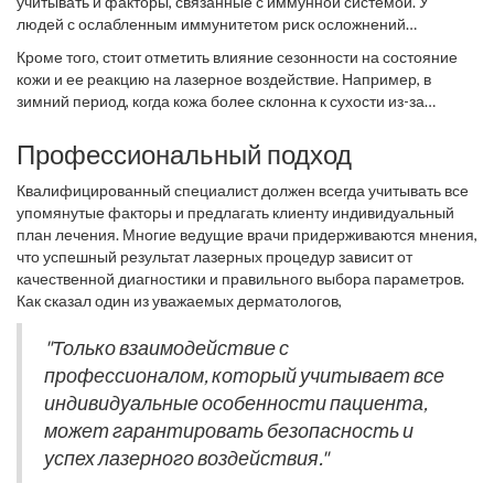
подход. Люди со светлой кожей часто нуждаются в более
учитывать и факторы, связанные с иммунной системой. У
процедуры стоит ознакомиться с компонентами, которые могут
осторожном подборе параметров лазера, чтобы избежать
людей с ослабленным иммунитетом риск осложнений
использоваться в рамках процедуры, например, с гелями или
ожогов и других нежелательных эффектов.
возрастает. Это может быть связано с
медицинскими
средствами для охлаждения. Если у пациента в анамнезе есть
Кроме того, стоит отметить влияние сезонности на состояние
состояниями
, такими как аутоиммунные заболевания или
аллергические реакции на определенные вещества, это стоит
кожи и ее реакцию на лазерное воздействие. Например, в
инфекционные болезни, которые в прошлом переносились
обсудить с врачом-косметологом до начала сеанса.
зимний период, когда кожа более склонна к сухости из-за
пациентом. Не следует забывать про возможности
перепадов температуры и влажности, возможны усиленные
постпроцедурного ухода за кожей, чтобы минимизировать риск
реакции на
лазерную косметологию
. Это также важно
Профессиональный подход
воспаления и улучшить заживление. Порой достаточно
обсудить с вашим специалистом, который сможет провести
следовать нескольким простым рекомендациям, чтобы
диагностику и предложить наиболее безопасные и
Квалифицированный специалист должен всегда учитывать все
избежать осложнений, которые могут возникнуть из-за
эффективные решения.
упомянутые факторы и предлагать клиенту индивидуальный
индивидуальных особенностей организма пациента.
план лечения. Многие ведущие врачи придерживаются мнения,
что успешный результат лазерных процедур зависит от
качественной диагностики и правильного выбора параметров.
Как сказал один из уважаемых дерматологов,
"Только взаимодействие с
профессионалом, который учитывает все
индивидуальные особенности пациента,
может гарантировать безопасность и
успех лазерного воздействия."