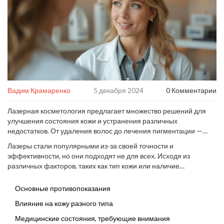
Вадим Крамаренко
5 декабря 2024
0 Комментарии
Лазерная косметология предлагает множество решений для
улучшения состояния кожи и устранения различных
недостатков. От удаления волос до лечения пигментации —
спектр услуг действительно широк. Однако перед началом
Лазеры стали популярными из-за своей точности и
процедур важно ознакомиться с противопоказаниями. Это
эффективности, но они подходят не для всех. Исходя из
необходимо для безопасности и получения желаемых
различных факторов, таких как тип кожи или наличие
результатов.
определенных медицинских состояний, процедуры могут быть
не рекомендованы. Здесь мы расскажем, кому стоит
Основные противопоказания
повременить с лазерами и на что обратить внимание перед их
Влияние на кожу разного типа
применением.
Медицинские состояния, требующие внимания