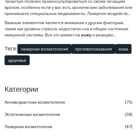
Зачастую полезно проконсультироваться со своим лечащим
врачом, особенно если у вас есть хронические заболевания или
принимаете специальные медикаменты. Лазерное воздействие
может повлиять на реакцию некоторых лекарств и состояние
Важным элементом является внимание к другим факторам,
организма. Это особенно актуально для людей с диабетом или
таким как уровень стресса, недостаток сна и общее состояние
аутоиммунными заболеваниями.
иммунной системы. Все это влияет на
кожу
и реакцию
организма на
косметологические процедуры
. В сильном
стрессе и с пониженными защитными функциями ваше тело
Теги:
лазерная косметология
противопоказания
кожа
будет дольше восстанавливаться.
здоровье
Категории
Антивозрастная косметология
(75)
Эстетическая косметология
(58)
Лазерная косметология
(47)