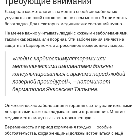
требующие внимания
Лазерная косметология знаменита своей способностью
улучшать внешний вид кожи, но не всем можно её применять
безоглядно. Для некоторых медицинских состояний нужно
подходить с особой осторожностью, учитывая, что безопасность
Не менее важно учитывать людей с кожными заболеваниями,
клиента - это прежде всего.
Лазерная косметология
может
такими как экзема или псориаз. Эти заболевания влияют на
негативно повлиять на людей с определёнными условиями.
защитный барьер кожи, и агрессивное воздействие лазера
Например, пациенты с системными заболеваниями, такими как
может привести к обострению симптомов. При серьёзных
диабет, могут испытывать замедленное заживление кожи, что
кожных воспалениях или инфекциях, таких как герпес, лазерная
«Люди с кардиостимуляторами или
критично при использовании лазеров, воздействующих на
терапия не рекомендована во избежание распространения
металлическими имплантами должны
внешний слой дермы. Если у вас зафиксированы проблемы с
инфекции. Для людей с недавно перенесёнными
кровообращением, такими как варикоз, вас также могут
консультироваться с врачами перед любой
хирургическими вмешательствами на участках кожи, чаще всего
отговорить от проведения процедур, поскольку они могут
лазерной процедурой», — напоминает
требуется восстановительный период до возможности
вызвать ухудшение состояния.
использования лазеров.
дерматолог Янковская Татьяна.
Онкологические заболевания и терапия светочувствительными
лекарствами также накладывают свои ограничения. Многие
медикаменты могут вызывать повышенную
фоточувствительность, что делает кожу уязвимой к лазерному
Беременность и период кормления грудью — особые
воздействию. В случае, если терапия сильными препаратами
обстоятельства, когда женщины должны встречаться с ещё
требуется, всегда лучше проконсультироваться с врачом,