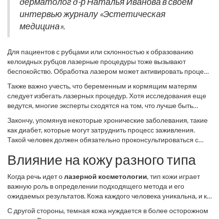
дерматолог д-р Наталья Иванова в своем
интервью журналу «Эстетическая
медицина».
Для пациентов с рубцами или склонностью к образованию
келоидных рубцов лазерные процедуры тоже вызывают
беспокойство. Обработка лазером может активировать процесс
рубцевания или ухудшить уже существующие рубцы. Это
Также важно учесть, что беременным и кормящим матерям
крайне нежелательно для тех, кто стремится к безупречной
следует избегать лазерных процедур. Хотя исследования еще
коже без дополнительных дефектов. Об этом стоит помнить при
ведутся, многие эксперты сходятся на том, что лучше быть
консультации у специалиста.
осторожным в этот период. Это относится и к тем, кто находится
Закончу, упомянув некоторые хронические заболевания, такие
на этапе активного восстановления после родов. Хотя это
как диабет, которые могут затруднить процесс заживления.
может показаться лишним предостережением, но здоровье
Такой человек должен обязательно проконсультироваться с
матери и ребенка должно быть на первом месте.
врачом перед началом серии лазерной терапии. Малейшее
Влияние на кожу разного типа
упущение может кончиться серьезными осложнениями,
которые будут влиять на здоровье в будущем. Помните, что ваш
Когда речь идет о
лазерной косметологии
, тип кожи играет
комфорт и безопасность всегда должны быть приоритетом.
важную роль в определении подходящего метода и его
ожидаемых результатов. Кожа каждого человека уникальна, и к
этому аспекту следует подходить с особым вниманием, чтобы
С другой стороны, темная кожа нуждается в более осторожном
избежать нежелательных последствий. Например, обладатели