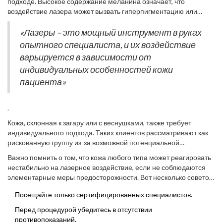
подходе. Высокое содержание меланина означает, что
светлой кожи, как правило, более успешно переносят лазерные
воздействие лазера может вызвать гиперпигментацию или
процедуры благодаря меньшему содержанию меланина. Это
даже ожоги, если не принять необходимых мер
снижает риск слишком сильного нагрева кожи, что является
предосторожности. Некоторые
лазерные косметологические
«Лазеры – это мощный инструмент в руках
частой причиной ожогов. В то же время дистанция между
аппараты разработаны с учетом этих особенностей и обладают
опытного специалиста, и их воздействие
сессиями может быть короче, обеспечивая более быстрые
функцией настройки длины волны и уровнем энергии, чтобы
результаты.
варьируется в зависимости от
минимизировать риск. Известный дерматолог доктор Питер
индивидуальных особенностей кожи
Лантц однажды сказал:
пациента»
.
Кожа, склонная к загару или с веснушками, также требует
индивидуального подхода. Таких клиентов рассматривают как
рискованную группу из-за возможной потенциальной
гиперпигментации после обработки. Однако, если подойти к
Важно помнить о том, что кожа любого типа может реагировать
процессу с разумной осторожностью и выбрать подходящий
нестабильно на лазерное воздействие, если не соблюдаются
тип лазера, можно избежать проблем и добиться улучшения
элементарные меры предосторожности. Вот несколько советов,
состояния кожи. Специалисты часто рекомендуют использовать
которые помогут снизить риск осложнений:
неодимовые лазеры для темной кожи, так как они проникают
Посещайте только сертифицированных специалистов.
глубже, не повреждая верхние слои дермы, что значительно
Перед процедурой убедитесь в отсутствии
снижает вероятность побочных эффектов.
противопоказаний.