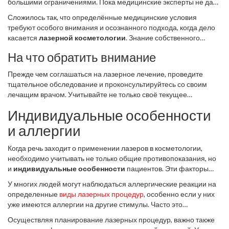
большими ограничениями. Пока медицинские эксперты не дали
убедиться, что их исключение возможно и безопасно в
чётких рекомендаций по этой теме, воздержание от лазерных
конкретном случае.
Сложилось так, что определённые медицинские условия
процедур считается наиболее безопасным вариантом для
требуют особого внимания и осознанного подхода, когда дело
матери и ребёнка. Любые процедуры, предполагающие
касается
лазерной косметологии
. Знание собственного
проникновение в кожный покров, могут потенциально повлиять
здоровья и консультирование с врачом перед процедурой могут
на гормональный баланс, что нежелательно в такой
На что обратить внимание
не только уберечь от нежелательных последствий, но и сделать
чувствительный период жизни женщины.
опыт более безопасным и результативным.
Прежде чем соглашаться на лазерное лечение, проведите
тщательное обследование и проконсультируйтесь со своим
лечащим врачом. Учитывайте не только своё текущее
состояние, но и лекарственные препараты, которые вы
Индивидуальные особенности
принимаете. Это может иметь решающее значение, если вы
хотите защитить своё здоровье и получить наилучшие
и аллергии
результаты.
Когда речь заходит о применении лазеров в косметологии,
необходимо учитывать не только общие противопоказания, но
и
индивидуальные особенности
пациентов. Эти факторы
могут существенно повлиять на исход проведения процедур.
У многих людей могут наблюдаться аллергические реакции на
Например, натуральный цвет кожи, степень ее
определенные
виды лазерных процедур
, особенно если у них
чувствительности и склонность к аллергическим реакциям
уже имеются аллергии на другие стимулы. Часто это
играют важную роль. Разные типы кожи по-разному реагируют
проявляется в виде покраснений, сыпи, зуд или в редких
на лазерное воздействие, и здесь важен индивидуальный
Осуществляя планирование лазерных процедур, важно также
случаях - в более серьезных формах аллергии. До начала