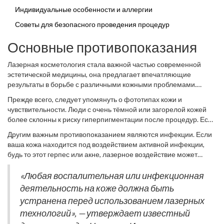
Индивидуальные особенности и аллергии
Советы для безопасного проведения процедур
Основные противопоказания
Лазерная косметология стала важной частью современной
эстетической медицины, она предлагает впечатляющие
результаты в борьбе с различными кожными проблемами.
Однако, несмотря на все преимущества, эти процедуры могут
Прежде всего, следует упомянуть о фототипах кожи и
быть небезопасны для некоторых людей. Наиболее значимыми
чувствительности. Люди с очень тёмной или загорелой кожей
противопоказаниями являются определённые состояния кожи
более склонны к риску гиперпигментации после процедур. Если
и здоровья, которые могут либо ухудшить текущие симптомы,
у вас чувствительная кожа, подвергшаяся раздражению или
либо привести к новым проблемам.
Другим важным противопоказанием являются инфекции. Если
ожогу в результате предыдущих сеансов, возможно, стоит
ваша кожа находится под воздействием активной инфекции,
пересмотреть использование лазера. Это не только поможет
будь то этот герпес или акне, лазерное воздействие может
избежать нежелательных эффектов, но и сохранит результаты
усугубить ситуацию, распространив бактерии и вирусы.
предыдущих уходов.
Подобное может также случиться, если иммунитет человека
«Любая воспалительная или инфекционная
снижен. Дерматологи рекомендуют воздержаться от процедур
деятельность на коже должна быть
вплоть до полного выздоровления.
устранена перед использованием лазерных
технологий», — утверждает известный