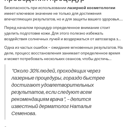
Безопасность при использовании
лазерной косметологии
имеет ключевое значение не только для достижения
впечатляющих результатов, но и для защиты вашего здоровья.
Независимо от того, решаетесь ли вы на удаление волос или
Перед началом процедур определенное внимание стоит
лечение пигментации, следование проверенным
уделить подготовке кожи. Для этого полезно избежать
рекомендациям позволит предотвратить нежелательные
воздействия солнечных лучей и воздержаться от автозагара за
последствия. До того как решиться на проведение лазерной
две недели до визита к косметологу. Ультрафиолет может
процедуры, убедитесь в компетентности специалиста и
Одна из частых ошибок – ожидание мгновенных результатов. На
повышать чувствительность и сделать ваше
здоровье
более
наличии у него необходимой сертификации. Это уменьшит
деле, процесс восстановления занимает определенное время
уязвимым к лазерам. Специалисты также рекомендуют
риски возникновения отрицательных реакций и осложнений.
и может потребовать нескольких сеансов, чтобы достичь
избегать использования косметических средств с активными
желаемого эффекта. Не стоит забывать о важности после-
ингредиентами, такими как ретинол или химические пилинги,
процедурного ухода. Наносите успокаивающие и защитные
"Около 30% людей, проходящих через
которые могут усилить кожную реакцию к лазерному
кремы, не забывайте увлажнять кожу и избегайте солнечных
лазерные процедуры, гораздо быстрее
воздействию.
ванн. Все это снизит вероятность побочных эффектов и ускорит
достигают удовлетворительных
выздоровление. Кроме того, не помешает ввести в свой рацион
результатов, если следуют всем
добавки, укрепляющие иммунитет и помогающие тканям
восстановиться.
рекомендациям врача", – делится
известный дерматолог Наталья
Семенова.