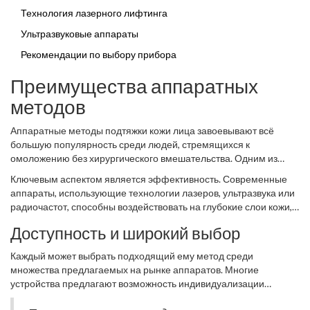
Технология лазерного лифтинга
Ультразвуковые аппараты
Рекомендации по выбору прибора
Преимущества аппаратных
методов
Аппаратные методы подтяжки кожи лица завоевывают всё
большую популярность среди людей, стремящихся к
омоложению без хирургического вмешательства. Одним из
ярких преимуществ данных процедур является их
Ключевым аспектом является эффективность. Современные
безопасность. Они не требуют анестезии, а также проведения
аппараты, использующие технологии лазеров, ультразвука или
долгого периода реабилитации. К тому же, риск осложнений
радиочастот, способны воздействовать на глубокие слои кожи,
минимален, что делает такие процедуры доступными для
стимулируя выработку коллагена и эластина. Это приводит к
широкого круга людей, которые боятся боли или не могут
Доступность и широкий выбор
заметному сокращению морщин, улучшению упругости и
позволить себе долгий процесс восстановления.
текстуры кожи. Результаты, как правило, проявляются
Каждый может выбрать подходящий ему метод среди
постепенно и могут сохраняться на протяжении длительного
множества предлагаемых на рынке аппаратов. Многие
времени, что делает такие методы особенно
устройства предлагают возможность индивидуализации
привлекательными.
Аппарат для подтяжки
кожи можно
программы, учитывая особенности конкретного пользователя.
использовать в условиях салона или даже дома. Это позволит