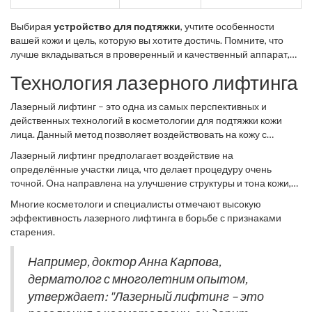
Выбирая
устройство для подтяжки
, учтите особенности
вашей кожи и цель, которую вы хотите достичь. Помните, что
лучше вкладываться в проверенный и качественный аппарат,
чем рисковать покупкой дешевою продукции, которая не
Технология лазерного лифтинга
принесёт желаемого результата. Современные производители
предлагают множество опций с различными технологиями на
Лазерный лифтинг – это одна из самых перспективных и
любой вкус и кошелёк. Уделяя внимание деталям и
действенных технологий в косметологии для подтяжки кожи
придерживаясь рекомендаций, вы сможете подарить своей
лица. Данный метод позволяет воздействовать на кожу с
коже омоложение и сияние.
помощью лазерного луча, который прогревает её слои и
Лазерный лифтинг предполагает воздействие на
стимулирует выработку коллагена и эластина. Эти белки
определённые участки лица, что делает процедуру очень
отвечают за упругость и свежесть кожи, а также за её
точной. Она направлена на улучшение структуры и тона кожи,
способность к регенерации. Современные лазерные аппараты
разглаживание морщин и устранение пигментных пятен.
для подтяжки используют фракционные или неабляционные
Многие косметологи и специалисты отмечают высокую
Одним из главных преимуществ является то, что эта технология
лазеры, которые минимально травмируют эпидермис и при
эффективность лазерного лифтинга в борьбе с признаками
не требует хирургического вмешательства и, соответственно,
этом обеспечивают максимальный эффект. Этот метод
старения.
связана с меньшими рисками. Примечательно, что подобную
подтяжки популярен благодаря своей безопасности и
процедуру можно проводить и в домашних условиях, благодаря
отсутствию значительного восстановительного периода.
Например, доктор Анна Карпова,
появлению компактных аппаратов. Стоит учесть, что для
дерматолог с многолетним опытом,
полноценного результата может понадобиться курс из
нескольких сеансов, что также нужно учитывать при
утверждает: "Лазерный лифтинг – это
планировании процедур.