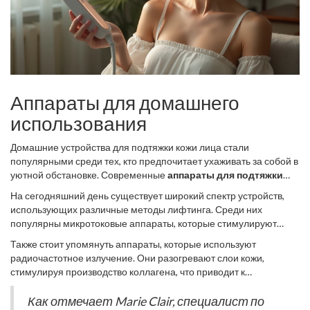
Аппараты для домашнего
использования
Домашние устройства для подтяжки кожи лица стали
популярными среди тех, кто предпочитает ухаживать за собой в
уютной обстановке. Современные
аппараты для подтяжки
созданы с учётом потребностей потребителей, чтобы они могли
На сегодняшний день существует широкий спектр устройств,
достичь профессиональных результатов, не выходя из дома.
использующих различные методы лифтинга. Среди них
Эти гаджеты не только экономят время и деньги, но и дают
популярны микротоковые аппараты, которые стимулируют
пользователю возможность контролировать процесс и частоту
мышцы лица и помогают добиться ощутимого эффекта
проведения процедур, что зачастую невозможно в салонах.
Также стоит упомянуть аппараты, которые используют
подтяжки.
Ультразвуковые аппараты
активно используют
радиочастотное излучение. Они разогревают слои кожи,
колебания высокой частоты для проникновения в более
стимулируя производство коллагена, что приводит к
глубокие слои кожи, что повышает её упругость и плотность. В
естественной подтяжке. Технология лазерного лифтинга,
отличие от профессиональных устройств, домашние приборы
применяемая в более дорогих гаджетах, также нашла своё
Как отмечает Marie Clair, специалист по
обычно обладают меньшей мощностью, но это не делает их