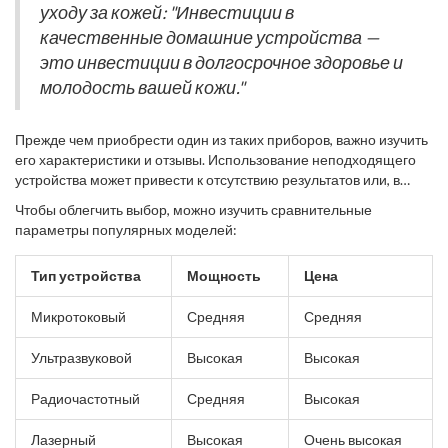
место среди домашних приборов, предлагая пользователям
уходу за кожей: "Инвестиции в
менее эффективными при регулярном использовании.
действенные решения для выравнивания текстуры и тона кожи.
качественные домашние устройства —
это инвестиции в долгосрочное здоровье и
молодость вашей кожи."
Прежде чем приобрести один из таких приборов, важно изучить
его характеристики и отзывы. Использование неподходящего
устройства может привести к отсутствию результатов или, в
худшем случае, к повреждению кожи. Помните, что
Чтобы облегчить выбор, можно изучить сравнительные
консистентность — ключ к успеху. Многие производители
параметры популярных моделей:
советуют использовать аппараты как минимум два-три раза в
неделю для достижения видимого эффекта.
Тип устройства
Мощность
Цена
Микротоковый
Средняя
Средняя
Ультразвуковой
Высокая
Высокая
Радиочастотный
Средняя
Высокая
Лазерный
Высокая
Очень высокая