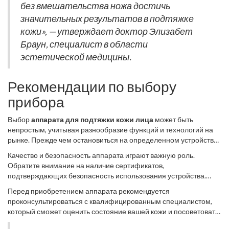
дерматолог.
без вмешательства ножа достичь
имеют несколько режимов, позволяющих адаптироваться под
индивидуальные потребности кожи.
значительных результатов в подтяжке
кожи», — утверждает доктор Элизабет
Браун, специалист в области
эстетической медицины.
Рекомендации по выбору
прибора
Выбор
аппарата для подтяжки кожи лица
может быть
непростым, учитывая разнообразие функций и технологий на
рынке. Прежде чем остановиться на определенном устройстве,
важно учесть несколько ключевых факторов. В первую очередь,
Качество и безопасность аппарата играют важную роль.
определитесь с целью: хотите ли вы улучшить тонус кожи,
Обратите внимание на наличие сертификатов,
избавиться от мелких морщин или добиться более
подтверждающих безопасность использования устройства.
существенного эффекта лифтинга? Возможно, вам важно иметь
Многие приборы, прошедшие клинические испытания, имеют
аппарат для домашнего использования
Перед приобретением аппарата рекомендуется
, чтобы
соответствующие маркировки. Бренд и страна-производитель
самостоятельно ухаживать за кожей без посещения
проконсультироваться с квалифицированным специалистом,
также могут быть индикаторами надежности и эффективности
косметологических кабинетов. Сосредоточьтесь на тех
который сможет оценить состояние вашей кожи и посоветовать
прибора. Известные компании обычно предоставляют
функциях, которые соответствуют вашим потребностям и
наиболее подходящее устройство.
гарантийное обслуживание, что добавляет уверенности в