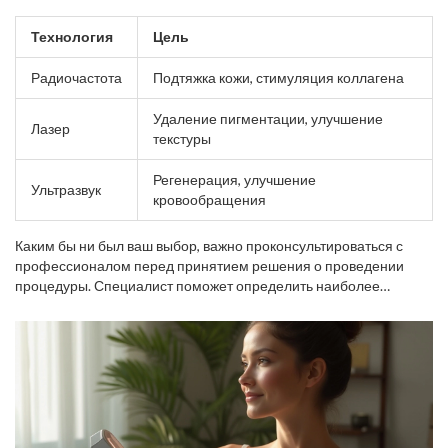
оставаться в тонусе, а вакуумный массаж улучшает
лимфодренаж и циркуляцию крови, что способствует
Технология
Цель
уменьшению отёков и улучшению текстуры кожи. Таблица ниже
демонстрирует популярные технологии и их целевое
Радиочастота
Подтяжка кожи, стимуляция коллагена
воздействие:
Удаление пигментации, улучшение
Лазер
текстуры
Регенерация, улучшение
Ультразвук
кровообращения
Каким бы ни был ваш выбор, важно проконсультироваться с
профессионалом перед принятием решения о проведении
процедуры. Специалист поможет определить наиболее
подходящий метод на основе состояния вашей кожи и
желаемого результата. Использование качественных аппаратов
для
омоложения
кожи лица может существенно улучшить её
внешний вид без необходимости в длительной реабилитации и
хирургическом вмешательстве.