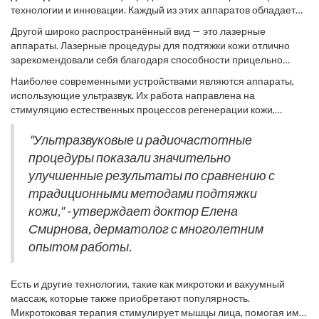
технологии и инновации. Каждый из этих аппаратов обладает
своими уникальными особенностями и преимуществами, что
Другой широко распространённый вид — это лазерные
позволяет удовлетворить потребности любого клиента. Одной
аппараты. Лазерные процедуры для подтяжки кожи отлично
из самых популярных технологий является использование
зарекомендовали себя благодаря способности прицельно
радиочастотного излучения. Принцип действия заключается в
воздействовать на определённые слои кожи, устраняя дефекты
глубокий прогрев тканей, что стимулирует выработку коллагена
Наиболее современными устройствами являются аппараты,
и улучшая её текстуру. Лазеры варьируются по длине волны и
и способствует естественному омоложению кожи. Такие
использующие ультразвук. Их работа направлена на
интенсивности, что позволяет подобрать индивидуальное
аппараты могут использоваться как в салонах, так и в домашних
стимуляцию естественных процессов регенерации кожи,
решение для каждого пациента. Известно, что лазерная
условиях, хотя профессиональные модели отличаются
посредством чего достигается значительный эффект лифтинга.
терапия помогает не только подтянуть кожу, но и избавиться от
большей мощностью и эффективностью.
Ультразвуковые аппараты подходят для любого типа кожи и
"Ультразвуковые и радиочастотные
нежелательной пигментации и мелких морщин.
считаются максимально безопасными. Интересно отметить, что
процедуры показали значительно
в последнее время ученые доказали способность ультразвука
улучшенные результаты по сравнению с
также улучшать кровообращение и лимфодренаж, благодаря
традиционными методами подтяжки
чему кожа приобретает более здоровый внешний вид.
кожи," - утверждает доктор Елена
Смирнова, дерматолог с многолетним
опытом работы.
Есть и другие технологии, такие как микротоки и вакуумный
массаж, которые также приобретают популярность.
Микротоковая терапия стимулирует мышцы лица, помогая им