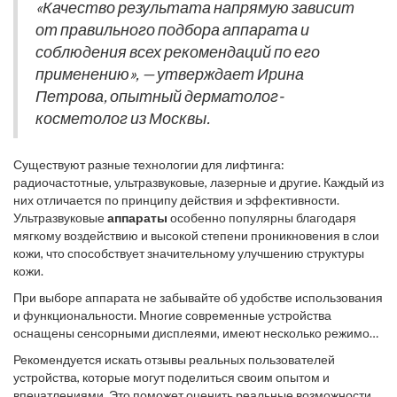
ожиданиям.
«Качество результата напрямую зависит
долговечности использования устройства. Стоимость прибора
от правильного подбора аппарата и
должна соответствовать его функциональности и вашим
финансовым возможностям, но не стоит экономить на
соблюдения всех рекомендаций по его
безопасности и результатах.
применению», — утверждает Ирина
Петрова, опытный дерматолог-
косметолог из Москвы.
Существуют разные технологии для лифтинга:
радиочастотные, ультразвуковые, лазерные и другие. Каждый из
них отличается по принципу действия и эффективности.
Ультразвуковые
аппараты
особенно популярны благодаря
мягкому воздействию и высокой степени проникновения в слои
кожи, что способствует значительному улучшению структуры
кожи.
При выборе аппарата не забывайте об удобстве использования
и функциональности. Многие современные устройства
оснащены сенсорными дисплеями, имеют несколько режимов
работы, что позволяет легко адаптировать их под
Рекомендуется искать отзывы реальных пользователей
индивидуальные потребности. Важно наличие инструкции на
устройства, которые могут поделиться своим опытом и
понятном языке, а также возможность получения консультации
впечатлениями. Это поможет оценить реальные возможности