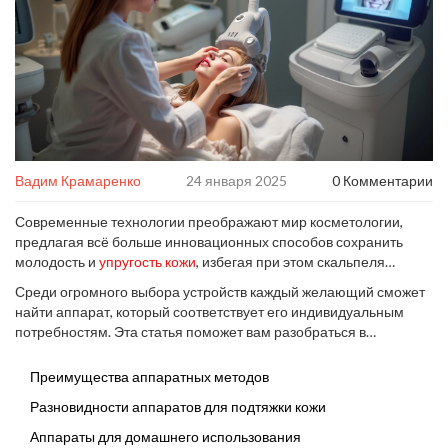
Вадим Крамаренко
24 января 2025
0 Комментарии
Современные технологии преображают мир косметологии,
предлагая всё больше инновационных способов сохранить
молодость и
упругость кожи
, избегая при этом скальпеля
хирурга. Аппаратные методы для подтяжки и омоложения кожи
Среди огромного выбора устройств каждый желающий сможет
лица становятся всё более доступными и действенными.
найти аппарат, который соответствует его индивидуальным
потребностям. Эта статья поможет вам разобраться в
многообразии таких приборов и выбрать наиболее
подходящий.
Преимущества аппаратных методов
Разновидности аппаратов для подтяжки кожи
Аппараты для домашнего использования