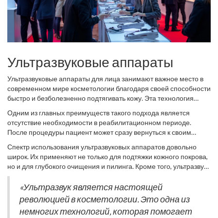
Ультразвуковые аппараты
Ультразвуковые аппараты для лица занимают важное место в
современном мире косметологии благодаря своей способности
быстро и безболезненно подтягивать кожу. Эта технология
использует звуковые волны высокой частоты для
Одним из главных преимуществ такого подхода является
проникновения в глубокие слои дермы, способствуя выработке
отсутствие необходимости в реабилитационном периоде.
коллагена и эластина. Это, в свою очередь, приводит к
После процедуры пациент может сразу вернуться к своим
улучшению текстуры и упругости кожи, делая её более
повседневным делам без необходимости прятать лицо от
сияющей и свежей. Ультразвуковые аппараты зачастую
Спектр использования ультразвуковых аппаратов довольно
любопытных глаз. Это делает ультразвуковые системы
применяются как в салонах красоты, так и в домашних
широк. Их применяют не только для подтяжки кожного покрова,
популярными среди занятых людей, которые ценят своё время.
условиях, обеспечивая замечательные результаты при
но и для глубокого очищения и пилинга. Кроме того, ультразвук
Исследования показывают, что регулярное использование
малоинвазивности процедуры. Благодаря этой технологии
способствует лучшему впитыванию косметических средств,
ультразвуковой технологии может уменьшить видимости
можно не только подтянуть кожу лица, но и значительно
повышая их эффективность в несколько раз. Использование
«Ультразвук является настоящей
морщин до 30% за несколько месяцев. «Благодаря своей
улучшить микроциркуляцию, что способствует более быстрому
ультразвуковых аппаратов в домашних условиях становится всё
революцией в косметологии. Это одна из
активной роли в ускорении обмена веществ, ультразвук
обмену веществ и регенерации клеток.
более доступным благодаря появлению качественных и
действительно творит чудеса с кожей», — отмечает известный
немногих технологий, которая помогает
безопасных для использования бытовых приборов. Они обычно