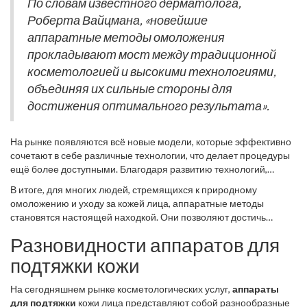
Это позволяет достигать максимально эффективных
По словам известного дерматолога,
сэкономить время и средства, что, безусловно, является
результатов. К примеру, ультразвуковые аппараты обладают
Роберта Вайцмана, «новейшие
весомым аргументом в пользу их выбора.
опцией настройки глубины проникновения волн, что позволяет
аппаратные методы омоложения
воздействовать точно и безопасно. А радиочастотные методы
прокладывают мост между традиционной
помогают активировать процессы восстановления на
клеточном уровне, стимулируя неоколлагенез.
косметологией и высокими технологиями,
объединяя их сильные стороны для
достижения оптимального результата».
На рынке появляются всё новые модели, которые эффективно
сочетают в себе различные технологии, что делает процедуры
ещё более доступными. Благодаря развитию технологий,
каждый человек может выбрать оптимальный
аппарат для
В итоге, для многих людей, стремящихся к природному
подтяжки
, который будет отвечать его задачам и уровню
омоложению и уходу за кожей лица, аппаратные методы
желаемого омоложения. Также уменьшается количество
становятся настоящей находкой. Они позволяют достичь
противопоказаний, что позволяет всё большему числу людей
желаемых результатов без существенных временных затрат,
воспользоваться этими методами.
Разновидности аппаратов для
при этом обеспечивая высокий уровень безопасности и
персонализированный подход.
подтяжки кожи
На сегодняшнем рынке косметологических услуг,
аппараты
для подтяжки
кожи лица представляют собой разнообразные