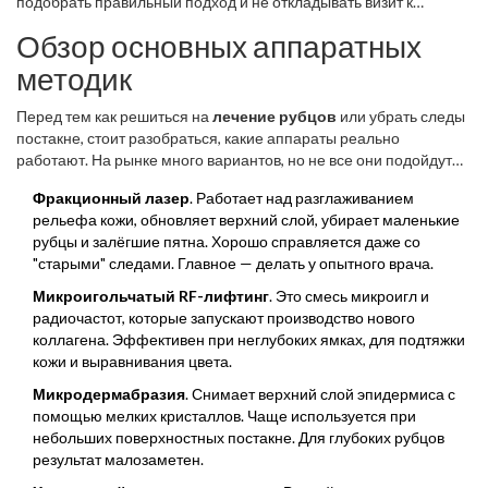
подобрать правильный подход и не откладывать визит к
косметологу
.
Обзор основных аппаратных
методик
Перед тем как решиться на
лечение рубцов
или убрать следы
постакне, стоит разобраться, какие аппараты реально
работают. На рынке много вариантов, но не все они подойдут
для каждого случая. Самые популярные направления:
Фракционный лазер
. Работает над разглаживанием
рельефа кожи, обновляет верхний слой, убирает маленькие
рубцы и залёгшие пятна. Хорошо справляется даже со
"старыми" следами. Главное — делать у опытного врача.
Микроигольчатый RF-лифтинг
. Это смесь микроигл и
радиочастот, которые запускают производство нового
коллагена. Эффективен при неглубоких ямках, для подтяжки
кожи и выравнивания цвета.
Микродермабразия
. Снимает верхний слой эпидермиса с
помощью мелких кристаллов. Чаще используется при
небольших поверхностных постакне. Для глубоких рубцов
результат малозаметен.