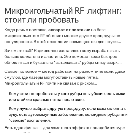
Микроигольчатый RF-лифтинг:
стоит ли пробовать
Когда речь о постакне,
аппарат от постакне
на базе
микроигольчатого RF обгоняет многие другие процедуры по
популярности. В этой технологии совмещаются две штуки:
тонкие иголки и радиоволны (RF). Иглы проникают в кожу
Зачем это всё? Радиоволны заставляют кожу вырабатывать
примерно на 0,5–3 мм (глубину настраивают), а на кончиках
больше коллагена и эластина. Это помогает коже быстрее
подаются радиочастотные импульсы. Получается реально
обновляться и буквально "выталкивать" рубцы снизу вверх.
точечное воздействие без тяжёлой травмы.
Ямки становятся ровнее, пигментные пятна — светлеют, кожа
Самое полезное — метод работает на разном типе кожи, даже
выглядит свежее.
смуглой, где лазеры могут оставить новые пятна.
Микроигольчатый RF почти не связан с риском
гиперпигментации, что для постакне — весомый плюс.
Кому стоит попробовать: у кого рубцы неглубокие, есть ямки
или стойкие красные пятна после акне.
Кому лучше выбрать другую процедуру: если кожа склонна к
зуду, есть аутоиммунные заболевания, келоидные рубцы или
"свежие" воспаления.
Есть одна фишка — для заметного эффекта понадобится курс,