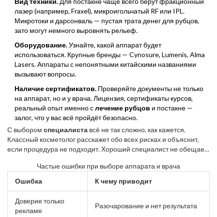
Вид техники.
Для постакне чаще всего берут фракционный
лазер (например, Fraxel), микроигольчатый RF или IPL.
Микротоки и дарсонваль — пустая трата денег для рубцов,
зато могут немного выровнять рельеф.
Оборудование.
Узнайте, какой аппарат будет
использоваться. Крупные бренды — Cynosure, Lumenis, Alma
Lasers. Аппараты с непонятными китайскими названиями
вызывают вопросы.
Наличие сертификатов.
Проверяйте документы не только
на аппарат, но и у врача. Лицензия, сертификаты курсов,
реальный опыт именно с
лечение рубцов
и постакне —
залог, что у вас всё пройдёт безопасно.
С выбором
специалиста
всё не так сложно, как кажется.
Классный косметолог расскажет обо всех рисках и объяснит,
если процедура не подходит. Хороший специалист не обещает
мгновенного эффекта и не втюхивает полный курс сразу.
Частые ошибки при выборе аппарата и врача
Можно попросить показать фото пациентов "до и после" — у
большинства нормальных клиник есть такие примеры.
Ошибка
К чему приводит
Доверие только
Разочарование и нет результата
рекламе