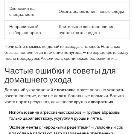
Экономия на
Ожоги, осложнения, новые следы
специалисте
Неправильный
Длительное восстановление,
выбор аппарата
пустая трата средств
Почитайте отзывы, но делайте выводы с головой. Реальные
отзывы появляются в течение полугода — не верьте фото сразу
после процедуры. А если есть хронические болезни или
проблемы с регенерацией, об этом врач должен знать до старта
Частые ошибки и советы для
любого
лечения рубцов
.
домашнего ухода
Домашний уход за кожей с
постакне
может реально ускорить
восстановление, если не делать банальные промахи. Вот что
часто портит результат, даже после крутых
аппаратных
методик
:
Использование агрессивных скрабов — грубые абразивы
только царапают кожу, усугубляя рубцы и пятна.
Эксперименты с "народными рецептами" — лимонный сок
или сода не работают, зато раздражение обеспечено.