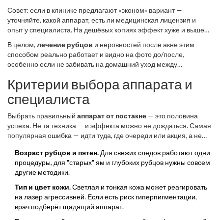
Совет: если в клинике предлагают «эконом» вариант —
уточняйте, какой аппарат, есть ли медицинская лицензия и
опыт у специалиста. На дешёвых копиях эффект хуже и выше
шанс получить неприятности.
В целом,
лечение рубцов
и неровностей после акне этим
способом реально работает и видно на фото до/после,
особенно если не забивать на домашний уход между
процедурами.
Критерии выбора аппарата и
специалиста
Выбрать правильный
аппарат от постакне
— это половина
успеха. Не та техника — и эффекта можно не дождаться. Самая
популярная ошибка — идти туда, где очереди или акция, а не
туда, где реально помогают. Что стоит учесть:
Возраст рубцов и пятен.
Для свежих следов работают одни
процедуры, для "старых" ям и глубоких рубцов нужны совсем
другие методики.
Тип и цвет кожи.
Светлая и тонкая кожа может реагировать
на лазер агрессивней. Если есть риск гиперпигментации,
врач подберёт щадящий аппарат.