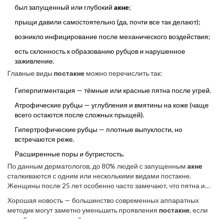
был запущенный или глубокий
акне
;
прыщи давили самостоятельно (да, почти все так делают);
возникло инфицирование после механического воздействия;
есть склонность к образованию рубцов и нарушенное
заживление.
Главные виды
постакне
можно перечислить так:
Гиперпигментация — тёмные или красные пятна после угрей.
Атрофические рубцы — углубления и вмятины на коже (чаще
всего остаются после сложных прыщей).
Гипертрофические рубцы — плотные выпуклости, но
встречаются реже.
Расширенные поры и бугристость.
По данным дерматологов, до 80% людей с запущенным
акне
сталкиваются с одним или несколькими видами постакне.
Женщины после 25 лет особенно часто замечают, что пятна и
рубчики держатся годами.
Хорошая новость — большинство современных аппаратных
методик могут заметно уменьшить проявления
постакне
, если