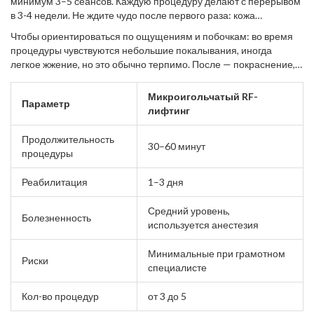
минимум 3–5 сеансов. Каждую процедуру делают с перерывом
в 3-4 недели. Не ждите чудо после первого раза: кожа
обновляется постепенно.
Чтобы ориентироваться по ощущениям и побочкам: во время
процедуры чувствуются небольшие покалывания, иногда
легкое жжение, но это обычно терпимо. После — покраснение,
как после солнца, и лёгкая отёчность. На следующий день уже
можно вести обычный образ жизни, лицо не будет в "корках".
Микроигольчатый RF-
Параметр
лифтинг
Продолжительность
30–60 минут
процедуры
Реабилитация
1–3 дня
Средний уровень,
Болезненность
используется анестезия
Минимальные при грамотном
Риски
специалисте
Кол-во процедур
от 3 до 5