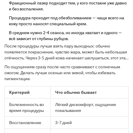
Фракционный лазер подходит тем, у кого постакне уже давно
и без воспаления.
Процедура проходит под обезболиванием — чаще всего на
кожу просто наносят специальный крем.
В среднем нужно 2-4 сеанса, но иногда хватает и одного —
всё зависит от глубины рубцов.
После процедуры лучше взять пару выходных: обычно
появляется покраснение, чувство жара, может быть небольшая
отёчность. Через 3-5 дней кожа начинает шелушиться, этот этап
— сигнал, что идёт обновление. Важно не сдирать корочки
По ощущениям сразу после часто сравнивают с солнечным
руками, чтобы не остались новые следы.
ожогом. Делать лучше осенью или зимой, чтобы избежать
пигментации.
Критерий
Что обычно бывает
Болезненность во
Лёгкий дискомфорт, ощущение
время процедуры
покалывания
Восстановление
3-7 дней