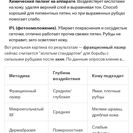
Химический пилинг на аппарате
. Воздействует кислотами
на кожу, удаляя верхний слой и выравнивая тон. Способ
хороший для пигментных пятен, но при выраженных рубцах
помогает слабо.
IPL (фотоомоложение)
. Убирает покраснения и сосудистые
сеточки, отлично работает против свежих пятен. Рубцы не
исправит, зато осветляет кожу.
Вот реальная картина по результатам —
фракционный лазер
сейчас считается "золотым стандартом" для борьбы с
сильными рубцами после
акне
. По данным опросов клиник в
2024 году, около 60% пациентов выбирают именно этот способ.
Глубина
Методика
Кому подходит
воздействия
Фракционный
Средняя/
Ямки, плотные
лазер
глубокая
рубцы
Микроигольчатый
Мелкие шрамы,
Средняя
RF
дряблая кожа
Слабые
Дермабразия
Поверхностная
дефекты