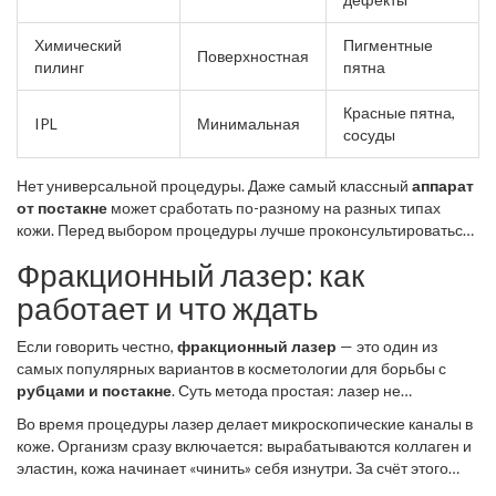
Химический
Пигментные
Поверхностная
пилинг
пятна
Красные пятна,
IPL
Минимальная
сосуды
Нет универсальной процедуры. Даже самый классный
аппарат
от постакне
может сработать по-разному на разных типах
кожи. Перед выбором процедуры лучше проконсультироваться
с дерматологом — он посмотрит глубину рубцов, структуру
Фракционный лазер: как
кожи, и только тогда предложит подходящее решение.
работает и что ждать
Если говорить честно,
фракционный лазер
— это один из
самых популярных вариантов в косметологии для борьбы с
рубцами и постакне
. Суть метода простая: лазер не
обрабатывает всю поверхность кожи за один раз, а делит её на
Во время процедуры лазер делает микроскопические каналы в
тысячи микрозон (фракций). Получается, часть кожи остаётся
коже. Организм сразу включается: вырабатываются коллаген и
нетронутой и помогает восстанавливаться тем участкам,
эластин, кожа начинает «чинить» себя изнутри. За счёт этого
которые «подверглись атаке».
выравнивается рельеф, исчезают ямки и даже сильные пятна.