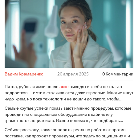
Вадим Крамаренко
20 апреля 2025
0 Комментарии
Пятна, рубцы и ямки после
акне
выводят из себя не только
подростков — с этим сталкиваются даже взрослые. Многие ищут
чудо-крем, но пока технологии не дошли до такого, чтобы
справиться без аппаратных процедур. Самое интересное — не
Самые крутые успехи показывают именно процедуры, которые
все аппараты одинаково эффективны. Если пробовать всё
проводят на специальном оборудовании в кабинете у
подряд, можно только потратить деньги, а кожа останется
грамотного специалиста. Важно понимать, что подбирать
проблемной.
технику нужно не по названию, а по особенностям своей кожи и
Сейчас расскажу, какие аппараты реально работают против
типу проблем. Кому-то поможет лазер, а кому-то микротоки или
постакне, как проходят процедуры, что ждать по ощущениям и