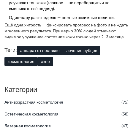
улучшают тон кожи (главное — не переборщить и не
смешивать всё подряд).
Один-пару раз в неделю — нежные энзимные пилинги.
Ещё одна хитрость — фиксировать прогресс на фото и не ждать
мгновенного результата. Примерно 30% людей отмечают
видимое улучшение состояния кожи только через 2–3 месяца
после курса процедур. Не рубите с плеча, если кажется, что
"ничего не меняется". Терпение — лучший друг в борьбе с
Теги:
аппарат от постакне
лечение рубцов
постакне
.
косметология
акне
Категории
Антивозрастная косметология
(75)
Эстетическая косметология
(58)
Лазерная косметология
(47)