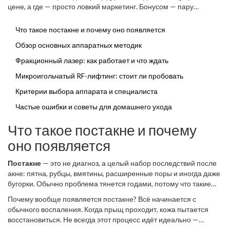
фракционный RF.
цене, а где — просто ловкий маркетинг. Бонусом — пару
простых советов, чтобы ускорить восстановление и избежать
новых проблем.
Что такое постакне и почему оно появляется
Обзор основных аппаратных методик
Фракционный лазер: как работает и что ждать
Микроигольчатый RF-лифтинг: стоит ли пробовать
Критерии выбора аппарата и специалиста
Частые ошибки и советы для домашнего ухода
Что такое постакне и почему
оно появляется
Постакне
— это не диагноз, а целый набор последствий после
акне: пятна, рубцы, вмятины, расширенные поры и иногда даже
бугорки. Обычно проблема тянется годами, потому что такие
изменения не уходят сами даже у молодой кожи.
Почему вообще появляется постакне? Всё начинается с
обычного воспаления. Когда прыщ проходит, кожа пытается
восстановиться. Не всегда этот процесс идёт идеально —
особенно если: