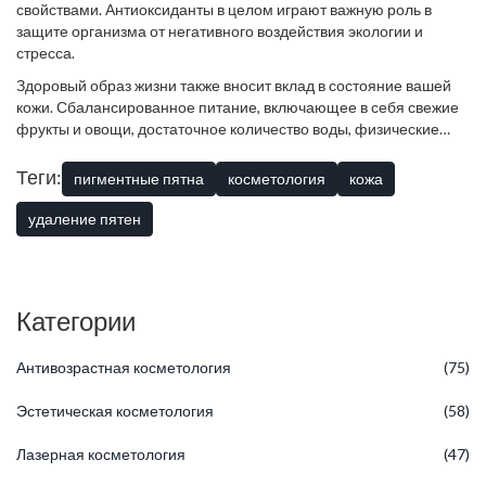
свойствами. Антиоксиданты в целом играют важную роль в
защите организма от негативного воздействия экологии и
стресса.
Здоровый образ жизни также вносит вклад в состояние вашей
кожи. Сбалансированное питание, включающее в себя свежие
фрукты и овощи, достаточное количество воды, физические
упражнения и качественный сон – это базовые составляющие,
которые помогут вашей коже выглядеть здоровой и сияющей.
Теги:
пигментные пятна
косметология
кожа
Исключение из рациона жирной и острой пищи может также
помочь улучшить состояние кожи и в некоторых случаях
удаление пятен
уменьшить склонность к образованию пигментных пятен. Не
забывайте, что кожа – это зеркало нашего внутреннего
состояния, и забота о своем здоровье непременно отразится на
её здоровье и красоте.
Категории
Антивозрастная косметология
(75)
Эстетическая косметология
(58)
Лазерная косметология
(47)