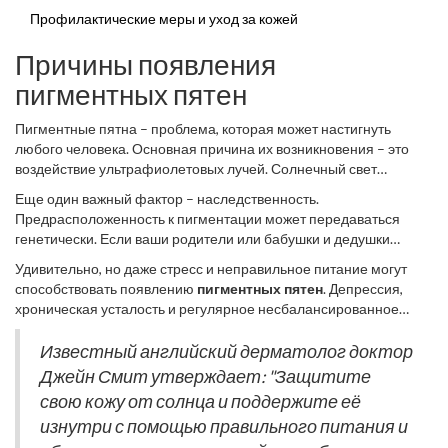
Профилактические меры и уход за кожей
Причины появления
пигментных пятен
Пигментные пятна – проблема, которая может настигнуть
любого человека. Основная причина их возникновения – это
воздействие ультрафиолетовых лучей. Солнечный свет
стимулирует выработку меланина в коже, что может привести к
Еще один важный фактор – наследственность.
появлению нежелательной пигментации. Но не только солнце
Предрасположенность к пигментации может передаваться
влияет на кожу. Например, влияние гормонов также играет
генетически. Если ваши родители или бабушки и дедушки
значительную роль. Гормональные изменения, такие как
столкнулись с этой проблемой, вполне возможно, что и вы тоже.
беременность или менопауза, могут вызывать так называемую
Удивительно, но даже стресс и неправильное питание могут
Учитывая это, важно быть особенно внимательным к уходу за
мелазму. Она проявляется в виде темных пятен на лице и
способствовать появлению
пигментных пятен
. Депрессия,
своей кожей. Некоторые химические вещества также могут
других открытых участках тела.
хроническая усталость и регулярное несбалансированное
вызывать или усугублять появление пигментных пятен.
питание оказывают негативное воздействие на состояние кожи.
Например, использование косметики, содержащей парабены
Это связано с тем, что наш организм ночью не успевает
Известный английский дерматолог доктор
или фталаты, может привести к проблемам с кожей.
достаточно восстанавливаться, а клетки кожи не получают всех
Джейн Смит утверждает: "Защитите
необходимых для здоровья веществ. Структурные изменения,
свою кожу от солнца и поддержите её
произошедшие с ней, могут приводить к накоплению излишков
изнутри с помощью правильного питания и
пигмента.