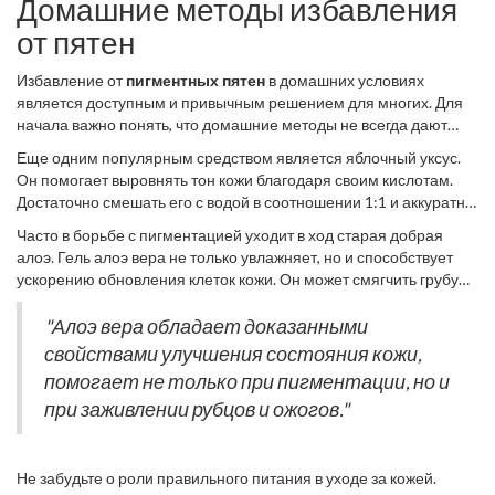
Домашние методы избавления
от пятен
Избавление от
пигментных пятен
в домашних условиях
является доступным и привычным решением для многих. Для
начала важно понять, что домашние методы не всегда дают
мгновенный результат и требуют терпения и регулярности. Тем
Еще одним популярным средством является яблочный уксус.
не менее, эти методы являются хорошим стартом для
Он помогает выровнять тон кожи благодаря своим кислотам.
улучшения состояния вашей кожи. Например, лимонный сок
Достаточно смешать его с водой в соотношении 1:1 и аккуратно
широко известен своими отбеливающими свойствами. Его
протирать пятна ватным диском. Но не стоит забывать следить
можно наносить прямо на пятна, однако нужно помнить о том,
Часто в борьбе с пигментацией уходит в ход старая добрая
за реакцией кожи, чтобы избежать раздражения. Маска из
чтобы не выходить на солнце сразу после его применения, ведь
алоэ. Гель алоэ вера не только увлажняет, но и способствует
йогурта и мёда также может порадовать вас своими
лимон делает кожу более уязвимой к ультрафиолету.
ускорению обновления клеток кожи. Он может смягчить грубую
результатами. Йогурт содержит молочную кислоту, которая
кожу и выровнять её тон. Просто нанесите гель на пятна перед
осветляет кожу, тогда как мёд делает её более мягкой и питает.
сном, и вы заметите положительные изменения уже через
"Алоэ вера обладает доказанными
Смешайте равные части йогурта и мёда, нанесите на пятна и
несколько применений. Если верить дерматологам, как,
свойствами улучшения состояния кожи,
оставьте на 20 минут, после чего смойте тёплой водой.
например, доктор Салли де Руэй из Центра дерматологии
помогает не только при пигментации, но и
Лондона, которая говорит об этом методе:
при заживлении рубцов и ожогов."
Не забудьте о роли правильного питания в уходе за кожей.