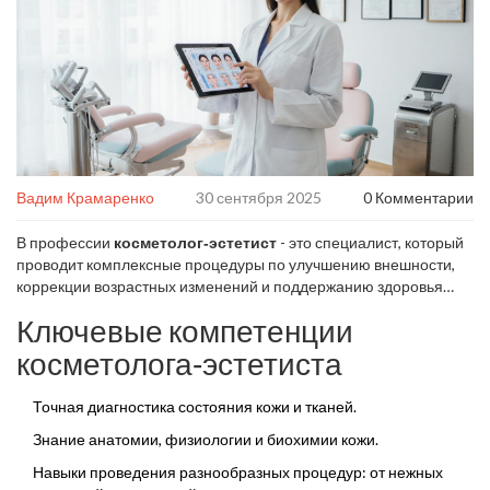
Вадим Крамаренко
30 сентября 2025
0 Комментарии
В профессии
косметолог‑эстетист
- это специалист, который
проводит комплексные процедуры по улучшению внешности,
коррекции возрастных изменений и поддержанию здоровья
кожи
. Если вы задумываетесь о выборе специалиста или
Ключевые компетенции
планируете стать таким специалистом, вам важно знать, какие
умения и знания входят в базу работы.
косметолога‑эстетиста
Точная диагностика состояния кожи и тканей.
Знание анатомии, физиологии и биохимии кожи.
Навыки проведения разнообразных процедур: от нежных