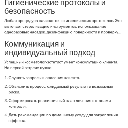
Гигиенические протоколы и
рекомендуется ежегодно проходить повышение квалификации,
так как оборудование и методики быстро меняются.
безопасность
Любая процедура начинается с
гигиенических протоколов
. Это
включает стерилизацию инструментов, использование
одноразовых насадок, дезинфекцию поверхности и проверку
состояния здоровья клиента (аллергии, хронические
Коммуникация и
заболевания). Нарушения могут привести к инфекциям и
юридическим последствиям.
индивидуальный подход
Успешный косметолог‑эстетист умеет
консультацию клиента
.
На первой встрече нужно:
Слушать запросы и опасения клиента.
Объяснить процесс, ожидаемый результат и возможные
риски.
Сформировать реалистичный план лечения с этапами
контроля.
Дать рекомендации по домашнему уходу для закрепления
эффекта.