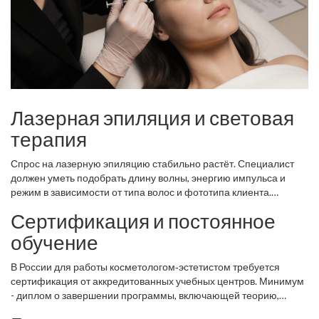
Лазерная эпиляция и световая
терапия
Спрос на
лазерную эпиляцию
стабильно растёт. Специалист
должен уметь подобрать длину волны, энергию импульса и
режим в зависимости от типа волос и фототипа клиента.
Ошибки в параметрах могут вызвать гипер- или
Сертификация и постоянное
гипопигментацию, поэтому обучение и практика обязательны.
обучение
В России для работы косметологом‑эстетистом требуется
сертификация
от аккредитованных учебных центров. Минимум
- диплом о завершении программы, включающей теорию,
практику и стажировку. После получения сертификата