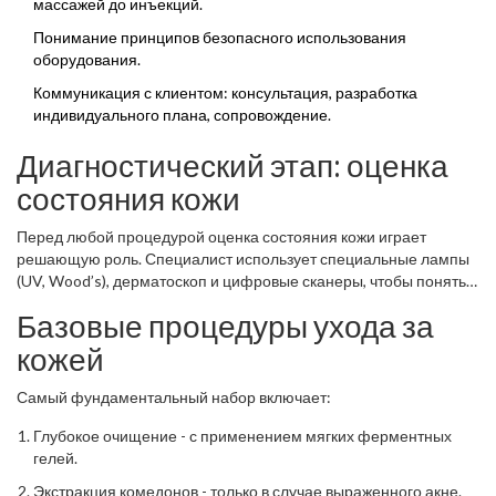
массажей до инъекций.
Понимание принципов безопасного использования
оборудования.
Коммуникация с клиентом: консультация, разработка
индивидуального плана, сопровождение.
Диагностический этап: оценка
состояния кожи
Перед любой процедурой
оценка состояния кожи
играет
решающую роль. Специалист использует специальные лампы
(UV, Wood’s), дерматоскоп и цифровые сканеры, чтобы понять
уровень гидратации, эластичности, наличие гиперпигментации
Базовые процедуры ухода за
или акне. На основе этих данных составляется индивидуальный
протокол.
кожей
Самый фундаментальный набор включает:
Глубокое очищение - с применением мягких ферментных
гелей.
Экстракция комедонов - только в случае выраженного акне.