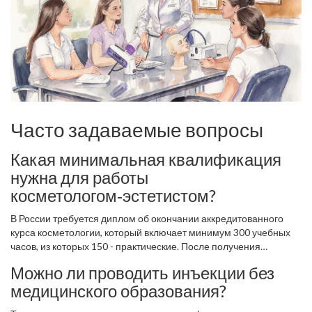
Часто задаваемые вопросы
Какая минимальная квалификация
нужна для работы
косметологом‑эстетистом?
В России требуется диплом об окончании аккредитованного
курса косметологии, который включает минимум 300 учебных
часов, из которых 150 - практические. После получения
диплома необходимо пройти сертификацию в государственном
Можно ли проводить инъекции без
или частном органе и оформить медицинскую книжку.
медицинского образования?