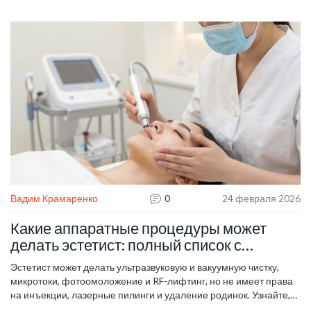
работают, а какие - маркетинг.
Вадим Крамаренко
0
24 февраля 2026
Какие аппаратные процедуры может
делать эстетист: полный список с
разрешениями и ограничениями
Эстетист может делать ультразвуковую и вакуумную чистку,
микротоки, фотоомоложение и RF-лифтинг, но не имеет права
на инъекции, лазерные пилинги и удаление родинок. Узнайте,
какие аппаратные процедуры легальны и безопасны в 2026