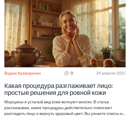
вариантов и поделимся практическими советами для разных
типов кожи. Всё просто, честно и по делу.
Вадим Крамаренко
0
24 апреля 2025
Какая процедура разглаживает лицо:
простые решения для ровной кожи
Морщины и усталый вид кожи волнуют многих. В статье
рассказываю, какие процедуры действительно помогают
разгладить лицо и вернуть здоровый цвет. Вы узнаете плюсы и
минусы популярных методов, советы по выбору и интересные
нюансы. Все примеры понятны и близки, никаких сложных