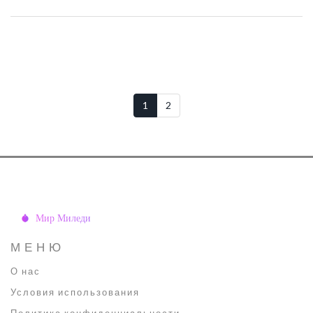
терминов. Полезные лайфхаки — из личного опыта и общения с
косметологами.
1
2
МЕНЮ
О нас
Условия использования