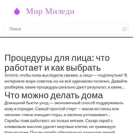
Процедуры для лица: что
работает и как выбрать
Хотите, чтобы кожа выглядела свежее, а лицо ― подтянутым? В
интернете море советов, но не всё одинаково полезно. Давайте
разберём, какие процедуры реально дают результат, а какие
Что можно делать дома
могут быть лишь модой.
Домашний бьюти‑уход ― экономичный способ поддерживать
кожу в порядке. Самый простой старт — маска из глины или
овсянки: глина очищает поры, а овсянка успокаивает
воспаления. Делайте её 1‑2 раза в неделю, а результат
Скрабы тоже работают, но только мягкие. Сахар‑скраб с
заметите уже через несколько дней.
оливковым маслом удалит мертвые клетки, не травмируя
барьер кожи. После скраба обязательно нанесите легкий