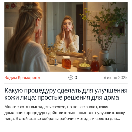
почему консультация с опытным косметологом — не роскошь, а
необходимость. Особенно полезно будет тем, кто уже устал
тратить деньги впустую. Читайте и выбирайте только то, что
работает лично для вас.
Вадим Крамаренко
0
6 июня 2025
Какую процедуру сделать для улучшения
кожи лица: простые решения для дома
Многие хотят выглядеть свежее, но не все знают, какие
домашние процедуры действительно помогают улучшить кожу
лица. В этой статье собраны рабочие методы и советы для
ухода за кожей в домашних условиях. Узнаете простые рецепты
и лайфхаки, которые реально работают и не требуют больших