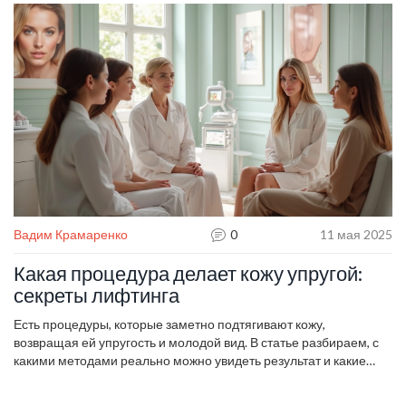
затрат. Будут разобраны основные ошибки и полезные
привычки для здоровой кожи. Все методы легко воплотить без
особых знаний и навыков.
Вадим Крамаренко
0
11 мая 2025
Какая процедура делает кожу упругой:
секреты лифтинга
Есть процедуры, которые заметно подтягивают кожу,
возвращая ей упругость и молодой вид. В статье разбираем, с
какими методами реально можно увидеть результат и какие
варианты подходят для разного возраста. Также разберём,
почему кожа теряет упругость и как поддерживать результат