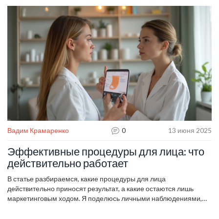
что стоит своих денег, а что нет. Делимся фактами, советами и
конкретными схемами ухода. Всё, чтобы выглядеть свежо и не
тратить время и деньги впустую.
Вадим Крамаренко
0
13 июня 2025
Эффективные процедуры для лица: что
действительно работает
В статье разбираемся, какие процедуры для лица
действительно приносят результат, а какие остаются лишь
маркетинговым ходом. Я поделюсь личными наблюдениями,
объясню, как выбрать процедуру под свой тип кожи, и дам
советы по уходу после салонных манипуляций. Расскажу,