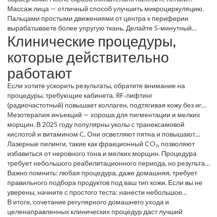
сывороточный крем, иначе кожа может «потерять» влагу.
Массаж лица — отличный способ улучшить микроциркуляцию.
Пальцами простыми движениями от центра к периферии
вырабатываете более упругую ткань. Делайте 5‑минутный
Клинические процедуры,
массаж каждый вечер: это улучшит тонус и снизит отёки.
которые действительно
работают
Если хотите ускорить результаты, обратите внимание на
процедуры, требующие кабинета. RF‑лифтинг
(радиочастотный) повышает коллаген, подтягивая кожу без игл.
Один‑два сеанса часто достаточны, чтобы увидеть более чёткий
Мезотерапия инъекций — хороша для пигментации и мелких
овал лица.
морщин. В 2025 году популярны уколы с транексамовой
кислотой и витамином C. Они осветляют пятна и повышают
упругость, но требуют курса из 3‑5 процедур.
Лазерные пилинги, такие как фракционный CO₂, позволяют
избавиться от неровного тона и мелких морщин. Процедура
требует небольшого реабилитационного периода, но результат
— более ровная и гладкая кожа.
Важно помнить: любая процедура, даже домашняя, требует
правильного подбора продуктов под ваш тип кожи. Если вы не
уверены, начните с простого теста: нанести небольшое
количество средства на отражённый участок руки и подождать
В итоге, сочетание регулярного домашнего ухода и
24 часа.
целенаправленных клинических процедур даст лучший