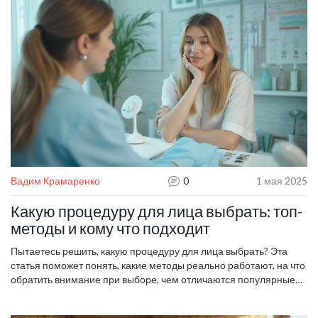
после процедуры. Практические советы и свежие факты про
бьюти-индустрию — всё для тех, кто хочет выглядеть лучше без
лишних экспериментов.
Вадим Крамаренко
0
1 мая 2025
Какую процедуру для лица выбрать: топ-
методы и кому что подходит
Пытаетесь решить, какую процедуру для лица выбрать? Эта
статья поможет понять, какие методы реально работают, на что
обратить внимание при выборе, чем отличаются популярные
процедуры, и как получить лучший результат без
разочарований. Разберём плюсы и минусы самых ходовых