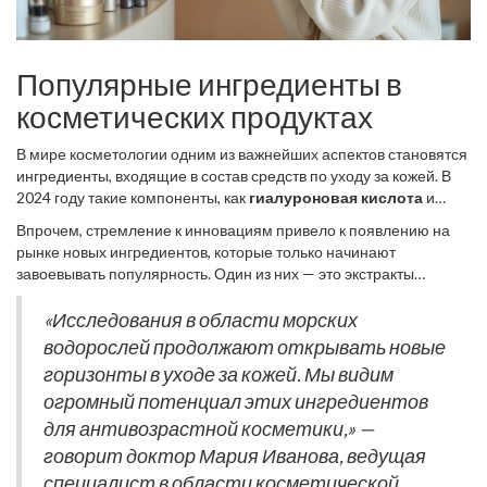
Популярные ингредиенты в
косметических продуктах
В мире косметологии одним из важнейших аспектов становятся
ингредиенты, входящие в состав средств по уходу за кожей. В
2024 году такие компоненты, как
гиалуроновая кислота
и
ретинол
, по-прежнему удерживают лидирующие позиции. Эти
Впрочем, стремление к инновациям привело к появлению на
вещества многие годы известны своими мощными
рынке новых ингредиентов, которые только начинают
увлажняющими и антивозрастными свойствами, и сегодня они
завоевывать популярность. Один из них — это экстракты
присутствуют практически в каждом уважающем себя бренде
морских водорослей. Эти компоненты богаты минералами и
косметики. Гиалуроновая кислота способна связывать влагу,
аминокислотами, что делает их идеальным выбором для
«Исследования в области морских
создавая ощущение свежести и увлажненности на протяжении
противодействия стрессу и усталости кожи — частым спутникам
водорослей продолжают открывать новые
целого дня. В свою очередь, ретинол способствует обновлению
жителей мегаполисов. Исследования показали, что такие
клеток и выравниванию тона кожи, замедляя проявления
горизонты в уходе за кожей. Мы видим
экстракты способны улучшать эластичность и даже защищать
возрастных изменений.
огромный потенциал этих ингредиентов
от воздействия УФ-лучей.
для антивозрастной косметики,» —
говорит доктор Мария Иванова, ведущая
специалист в области косметической