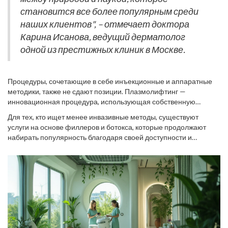
и упругость.
становится все более популярным среди
наших клиентов", – отмечает доктора
Карина Исанова, ведущий дерматолог
одной из престижных клиник в Москве.
Процедуры, сочетающие в себе инъекционные и аппаратные
методики, также не сдают позиции. Плазмолифтинг —
инновационная процедура, использующая собственную
плазму крови пациента, обогащённую тромбоцитами для
Для тех, кто ищет менее инвазивные методы, существуют
глубокого омоложения тканей. Этот метод интенсивно питает и
услуги на основе филлеров и ботокса, которые продолжают
увлажняет кожу, а главное — практически исключает побочные
набирать популярность благодаря своей доступности и
эффекты. Исследования показывают, что плазмолифтинг
моментальному эффекту. Новейшее поколение филлеров
стимулирует регенеративные процессы и значительно
включает компоненты, максимально совместимые с кожей, что
улучшает текстуру и тонус кожи.
минимизирует риск аллергических реакций и дает
естественные результаты. Совершенствование препаратов
позволяет достичь гармонии в чертах лица, подчеркнуть
достоинства и нивелировать недостатки.