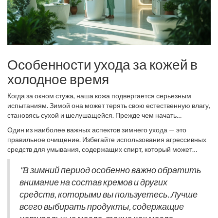
Особенности ухода за кожей в
холодное время
Когда за окном стужа, наша кожа подвергается серьезным
испытаниям. Зимой она может терять свою естественную влагу,
становясь сухой и шелушащейся. Прежде чем начать
заботиться о своей коже в холодное время года, важно понять,
Один из наиболее важных аспектов зимнего ухода — это
как именно меняется её состояние. Холодный ветер и низкая
правильное очищение. Избегайте использования агрессивных
температура сужают поры, замедляя микроциркуляцию. В
средств для умывания, содержащих спирт, который может
результате, кожа может выглядеть тусклой и нуждается в
дополнительно сушить кожу. Лучше заменить их более мягкими
особом внимании. Поэтому специалисты советуют провести
пенками или молочком. Однако не забывайте очищать кожу
"В зимний период особенно важно обратить
ревизию косметических средств, которыми вы пользуетесь.
тщательно, чтобы убрать загрязнения и предотвратить
внимание на состав кремов и других
Вместо легких лосьонов и флюидов лучше отдавать
появление воспалительных процессов.
предпочтение плотным увлажняющим кремам, которые
средств, которыми вы пользуетесь. Лучше
помогут защитить кожу от агрессивного воздействия холода.
всего выбирать продукты, содержащие