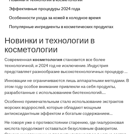
красивыми и здоровыми в наступающем году.
Эффективные процедуры 2024 года
Особенности ухода за кожей в холодное время
Популярные ингредиенты в косметических продуктах
Новинки и технологии в
косметологии
Современная
косметология
становится все более
технологичной, и 2024 год не исключение. Индустрия
представляет разнообразие высокотехнологичных процедур и
продуктов, разработанных для улучшения состояния кожи и
Инновации не ограничиваются лишь аппаратными методами. В
повышения ее эстетического вида. Одной из главных сенсаций
этом году особое внимание привлекли на себя продукты,
в этом году стал прогрессивный подход к лазерным
разработанные с использованием биотехнологий.
технологиям, позволяющим не только удалять нежелательные
Исследования в области
ухода за кожей
привели к созданию
пигментации и рубцы, но также активно бороться со старением
Особенно примечательным стало использование экстрактов
так называемых "умных" кремов и сывороток. Эти средства
кожи. Лазеры новой генерации работают с минимальными
морских водорослей, которые обладают мощным
способны адаптироваться к изменениям состояния кожи и
повреждениями, ускоряя регенерацию тканей и создавая
антиоксидантным эффектом и богатым содержанием
окружающей среды, регулируя свои свойства в зависимости от
эффект безоперационного лифтинга.
микроэлементов. Эти натуральные компоненты активно
потребностей. Такой подход делает уход максимально
Не говоря уже о противостоянии старению, где гиалуроновая
внедряются в продукцию и приобретают популярность за счет
персонализированным и эффективным, предлагая уникальные
кислота продолжает оставаться безусловным фаворитом.
восстанавливающих и защитных свойств. Ведущие марки