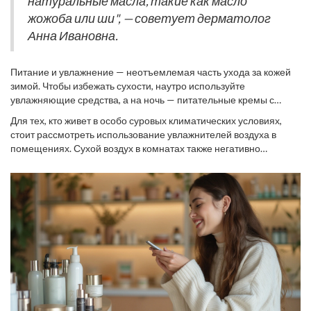
натуральные масла, такие как масло
жожоба или ши", — советует дерматолог
Анна Ивановна.
Питание и увлажнение — неотъемлемая часть ухода за кожей
зимой. Чтобы избежать сухости, наутро используйте
увлажняющие средства, а на ночь — питательные кремы с
активными ингредиентами. Гиалуроновая кислота и керамиды
Для тех, кто живет в особо суровых климатических условиях,
— просто обязательные компоненты, помогая удерживать влагу
стоит рассмотреть использование увлажнителей воздуха в
в коже. Не забывайте про уход за губами и руками, которые
помещениях. Сухой воздух в комнатах также негативно
особенно подвержены холоду. Не менее важно следить за
сказывается на состоянии кожи, а увлажнители могут стать
питанием — включите в свой рацион продукты, богатые
настоящим спасением. Поддерживая оптимальный уровень
витаминами и минералами, способствующими здоровью кожи.
влажности, вы снижаете риск пересыхания. И, конечно, не
забывайте про SPF-защиту. Несмотря на холод, зимнее солнце
способно повредить кожу не меньше летнего.