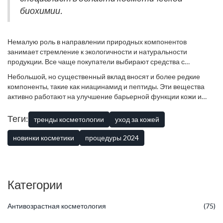
биохимии.
Немалую роль в направлении природных компонентов
занимает стремление к экологичности и натуральности
продукции. Все чаще покупатели выбирают средства с
минимальным количеством искусственных добавок и
Небольшой, но существенный вклад вносят и более редкие
натуральной основой. Такие ингредиенты, как масло
компоненты, такие как ниацинамид и пептиды. Эти вещества
виноградных косточек или экстракт зеленого чая, находят
активно работают на улучшение барьерной функции кожи и
широкое применение в косметических линиях, направленных
стимулируют выработку коллагена, обеспечивая стойкую
на улучшение текстуры и внешнего вида кожи. Масло
упругость и гладкость. Ниацинамид также активно участвует в
Теги:
тренды косметологии
уход за кожей
виноградных косточек обладает мощным антиоксидантным
регуляции выработки себума, что делает его незаменимым
эффектом, способствующим защите клеток от окислительного
компонентом для склонной к жирности кожи.
Косметические
новинки косметики
процедуры 2024
стресса, а экстракт зеленого чая помогает в борьбе с
продукты
, содержащие пептиды, часто рекомендуются для
воспалениями и покраснениями.
комплексного ухода, когда требуется не только решение
проблем, но и поддержание здоровья кожи в целом.
Категории
Антивозрастная косметология
(75)