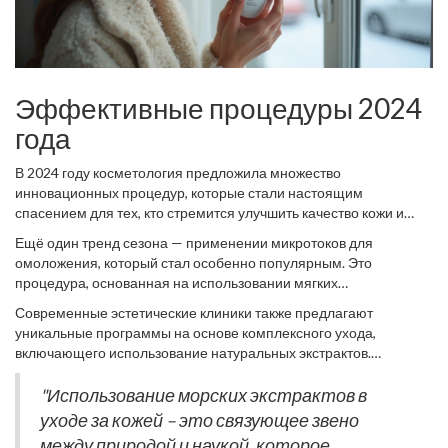
Эффективные процедуры 2024
года
В 2024 году косметология предложила множество
инновационных процедур, которые стали настоящим
спасением для тех, кто стремится улучшить качество кожи и
замедлить процессы старения. Одной из таких процедур
Ещё один тренд сезона — применении микротоков для
является фракционная лазерная терапия. Эта техника
омоложения, который стал особенно популярным. Это
позволяет точечно воздействовать на проблемные участки
процедура, основанная на использовании мягких
кожи, стимулируя выработку коллагена и эластина. Множество
электрических импульсов, которые благоприятно воздействуют
положительных отзывов доказывают, что это один из самых
Современные эстетические клиники также предлагают
на мышечный тонус и структуру кожи. Это новое слово в
эффективных способов справиться с мелкими морщинами и
уникальные программы на основе комплексного ухода,
косметологии, и многие уважаемые спа-салоны уже внедрили
пигментными пятнами. Примечательно, что этот метод
включающего использование натуральных экстрактов.
её в свои программы. Она помогает подчеркивать овал лица,
подходит практически для любого типа кожи и не требует
Например, процедуры с использованием водорослей
улучшать микроциркуляцию и устранять признаки усталости.
долгого восстановления.
оказывают увлажняющее и тонизирующее действие. Известно,
"Использование морских экстрактов в
что минералы и витамины, содержащиеся в морских растениях,
уходе за кожей – это связующее звено
заметно улучшают текстуру кожи, добавляя ей здоровое сияние
между природой и наукой, которое