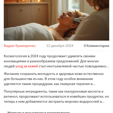
Вадим Крамаренко
12 декабря 2024
0 Комментарии
Косметология в 2024 году продолжает удивлять своими
инновациями и разнообразием предложений. Для многих
людей
уход за кожей
стал неотъемлемой частью повседневной
жизни, и интерес к новинкам в этой области только растет.
Желание сохранить молодость и здоровье кожи естественно
Сегодня мы погружаемся в исследование актуальных трендов и
для большинства из нас. В этом году особое внимание
полезных процедур, которые способны поддерживать нашу
уделяется таким процедурам, как лазерная терапия и
кожу в идеальном состоянии.
использование инновационных составов, которые позволяют
Популярные ингредиенты, такие как гиалуроновая кислота и
быстро достичь видимого результата. Вместе с тем, страховка
ретинол, продолжают использоваться в новейших продуктах, но
от сезонных изменений и забота о коже в холодное время — не
теперь к ним добавляются экстракты морских водорослей и
менее важные аспекты.
уникальные комплексы из натуральных компонентов. Давайте
разберемся детально, как все это помогает нам оставаться
Новинки и технологии в косметологии