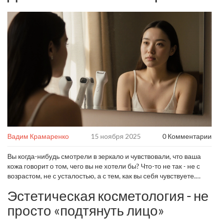
Вадим Крамаренко
15 ноября 2025
0 Комментарии
Вы когда-нибудь смотрели в зеркало и чувствовали, что ваша
кожа говорит о том, чего вы не хотели бы? Что-то не так - не с
возрастом, не с усталостью, а с тем, как вы себя чувствуете.
Эстетическая косметология - это не про роскошь. Это про то,
Эстетическая косметология - не
чтобы вернуть себе спокойствие, уверенность и контроль над
тем, как вы выглядите каждый день.
просто «подтянуть лицо»