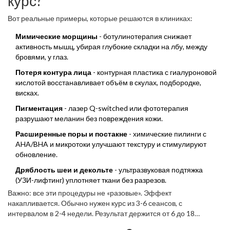
курс?
Вот реальные примеры, которые решаются в клиниках:
Мимические морщины
- ботулинотерапия снижает
активность мышц, убирая глубокие складки на лбу, между
бровями, у глаз.
Потеря контура лица
- контурная пластика с гиалуроновой
кислотой восстанавливает объём в скулах, подбородке,
висках.
Пигментация
- лазер Q-switched или фототерапия
разрушают меланин без повреждения кожи.
Расширенные поры и постакне
- химические пилинги с
AHA/BHA и микротоки улучшают текстуру и стимулируют
обновление.
Дряблость шеи и декольте
- ультразвуковая подтяжка
(УЗИ-лифтинг) уплотняет ткани без разрезов.
Важно: все эти процедуры не «разовые». Эффект
накапливается. Обычно нужен курс из 3-6 сеансов, с
интервалом в 2-4 недели. Результат держится от 6 до 18
месяцев - в зависимости от возраста, образа жизни и ухода