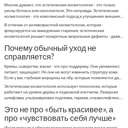
Многие думают, что эстетическая косметология - это только
уколы ботокса или наполнители. Это неправда. Эстетическая
косметология - это комплексный подход к улучшению внешнего
вида кожи, формы лица, текстуры и общего состояния. Она
В отличие от антивозрастной косметологии, которая
работает с проблемами, которые не решаются обычным
фокусируется на замедлении старения, эстетическая
уходом: мимические морщины, дряблость, неравномерный тон,
косметология решает конкретные визуальные дефекты - даже у
постакне, сосудистые сеточки, пигментные пятна, потеря
молодых людей. У 28-летней девушки может быть выраженная
контуров.
Почему обычный уход не
пигментация после беременности, а у 35-летнего мужчины -
провисшие щеки из-за стресса и недосыпа. Это не «возраст»,
справляется?
это - проблемы, которые можно и нужно корректировать.
Кремы, сыворотки, маски - это про поддержку. Они увлажняют,
питают, защищают. Но они не могут изменить структуру кожи.
Если у вас глубокие морщины на лбу, которые появляются даже
в покое - крем не уберёт их. Если у вас тёмные круги под
Эстетическая косметология использует технологии, которые
глазами от венозного застоя - отбеливающая сыворотка не
работают на уровне дермы и подкожной клетчатки. Лазерная
справится. Если кожа потеряла упругость из-за потери
шлифовка, ультразвуковая подтяжка, термаж, плазмолифтинг,
коллагена - домашний массаж не вернёт форму.
химические пилинги - всё это не «домашние» методы. Это
Это не про «быть красивее», а
медицинские процедуры, которые требуют знаний, опыта и
оборудования. Они дают результат, который вы видите и
про «чувствовать себя лучше»
чувствуете - не через месяц, а через несколько сеансов.
Исследования в области психологии внешности показывают: