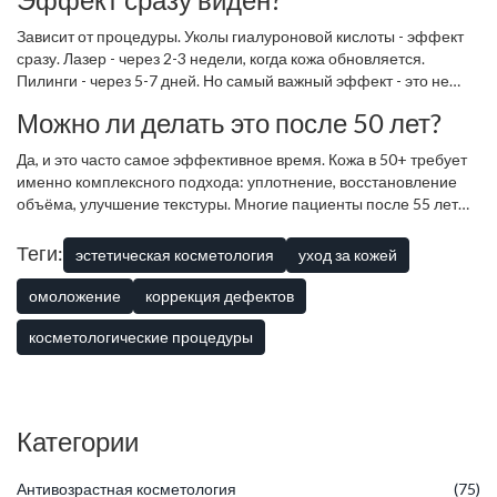
реально нужно, а что - можно отложить.
Зависит от процедуры. Уколы гиалуроновой кислоты - эффект
сразу. Лазер - через 2-3 недели, когда кожа обновляется.
Пилинги - через 5-7 дней. Но самый важный эффект - это не
внешний, а внутренний: вы перестаёте замечать свои
Можно ли делать это после 50 лет?
«недостатки». Это происходит постепенно, но устойчиво.
Да, и это часто самое эффективное время. Кожа в 50+ требует
именно комплексного подхода: уплотнение, восстановление
объёма, улучшение текстуры. Многие пациенты после 55 лет
говорят: «Я бы начал раньше». Эстетическая косметология не
«молодит» - она восстанавливает то, что было утеряно. И это
Теги:
эстетическая косметология
уход за кожей
работает в любом возрасте.
омоложение
коррекция дефектов
косметологические процедуры
Категории
Антивозрастная косметология
(75)