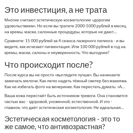
шаблонный ответ - уходите.
Это инвестиция, а не трата
Многие считают эстетическую косметологию «дорогим
удовольствием». Но если вы тратите 2000-5000 рублей в месяц
на кремы, маски, салонные процедуры, которые не дают
результата - это траты. А курс эстетической коррекции - это
Сравните: 15 000 рублей за 4 сеанса лазерного пилинга - и вы
инвестиция, которая работает 1-2 года. Вы перестаёте тратить
видите, как исчезает пигментация. Или 100 000 рублей в год на
время на макияж, на поиск «идеального» крема, на стресс из-за
кремы, маски, салоны и неуверенность. Что выгоднее?
своего отражения.
Что происходит после?
После курса вы не просто «выглядите лучше». Вы начинаете
замечать мелочи. Как легко надеть тёмный свитер без макияжа.
Как не избегать фото на вечеринке. Как перестать думать: «А
если я сейчас старею?»
Ваша кожа перестаёт быть источником тревоги. Она становится
частью вас - здоровой, ухоженной, естественной. И это -
главное, что даёт эстетическая косметология. Не идеальная
кожа. А свободу от её постоянного контроля.
Эстетическая косметология - это то
же самое, что антивозрастная?