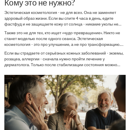
Кому это не нужно?
после процедур.
Эстетическая косметология - не для всех. Она не заменяет
здоровый образ жизни. Если вы спите 4 часа в день, едите
фастфуд и не защищаете кожу от солнца - никакие уколы не
помогут. Результаты будут кратковременными, а риски -
Также это не для тех, кто ищет «чудо-превращение». Никто не
высокими.
станет моделью после одного сеанса. Эстетическая
косметология - это про улучшение, а не про трансформацию.
Она делает вас лучше, а не другим.
Если вы страдаете от серьёзных кожных заболеваний - экземы,
розацеа, аллергии - сначала нужно пройти лечение у
дерматолога. Только после стабилизации состояния можно
переходить к эстетическим процедурам.