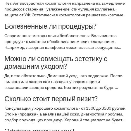
Нет. Антивозрастная косметология направлена на замедление
процессов старения - увлажнение, стимуляция коллагена,
защита от УФ. Эстетическая косметология решает конкретные
визуальные дефекты: морщины, пигментацию, провисание,
Болезненные ли процедуры?
сосудистые сеточки - даже у молодых людей. Она не ждёт, пока
что-то «стареет», а действует, когда проблема уже есть.
Современные методы почти безболезненны. Большинство
процедур - с местным обезболиванием или охлаждением.
Например, лазерная шлифовка может вызывать ощущение
тепла, как от солнца, но не жжения. Уколы - с анестетиком в
Можно ли совмещать эстетику с
составе наполнителя. После процедур может быть лёгкое
домашним уходом?
покраснение или отёк - но это проходит за 1-3 дня. Никаких
долгих восстановлений, как в прошлом.
Да, и это обязательно. Домашний уход - это поддержка. После
пилинга или лазера вам назначат увлажняющие и
восстанавливающие средства. Без них результат не будет
стабильным. Но домашний уход не заменяет процедуры - он
Сколько стоит первый визит?
усиливает их. Это как спорт: тренер даёт программу, а вы -
питание и сон.
Консультация у хорошего косметолога - от 1500 до 3500 рублей.
Это не «продажа», а анализ вашей кожи, диагностика проблем,
подбор подходящих процедур. Хороший специалист не будет
сразу предлагать дорогие методы. Он сначала объяснит, что
Эффект сразу виден?