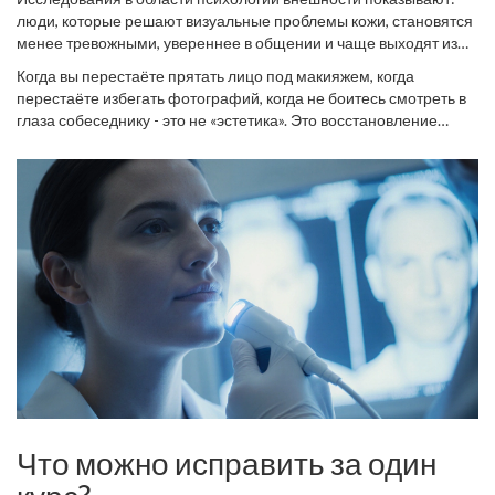
люди, которые решают визуальные проблемы кожи, становятся
менее тревожными, увереннее в общении и чаще выходят из
зоны комфорта. Это не миф. В 2024 году исследование,
Когда вы перестаёте прятать лицо под макияжем, когда
опубликованное в журнале
Journal of Clinical and Aesthetic
перестаёте избегать фотографий, когда не боитесь смотреть в
Dermatology
, показало, что 78% пациентов, прошедших курс
глаза собеседнику - это не «эстетика». Это восстановление
эстетических процедур, отметили улучшение качества жизни -
уверенности. И это - главная цель эстетической косметологии.
не только по внешности, но и по настроению, сну и социальной
активности.
Что можно исправить за один