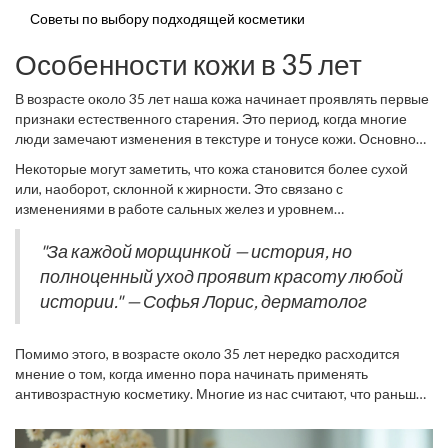
Советы по выбору подходящей косметики
Особенности кожи в 35 лет
В возрасте около 35 лет наша кожа начинает проявлять первые
признаки естественного старения. Это период, когда многие
люди замечают изменения в текстуре и тонусе кожи. Основной
причиной этого являются процессы, происходящие глубоко в
Некоторые могут заметить, что кожа становится более сухой
дерме. Снижение производства коллагена и эластина приводит
или, наоборот, склонной к жирности. Это связано с
к потере упругости и появлению мелких морщин. Внешние
изменениями в работе сальных желез и уровнем
факторы, такие как воздействие солнца, стресс и загрязнение
увлажненности кожного покрова. Также в этом возрасте нередко
окружающей среды, также играют свою роль в этом процессе.
появляются пигментные пятна и неравномерность тона кожи,
"За каждой морщинкой — история, но
Даже если вы тщательно ухаживали за своей кожей в юности, в
что может вызвать чувство дискомфорта и неуверенности.
полноценный уход проявит красоту любой
этом возрасте она начинает требовать дополнительного
Важно понимать, что каждое лицо уникально, и идеального
внимания.
истории." — Софья Лорис, дерматолог
решения для всех не существует. Наступает момент, когда
необходимо пересмотреть привычные средства ухода и,
возможно, заменить их на более подходящие для текущего
Помимо этого, в возрасте около 35 лет нередко расходится
состояния кожи.
мнение о том, когда именно пора начинать применять
антивозрастную косметику. Многие из нас считают, что раньше
времени прибегать к средствам с пометкой 45+ не стоит. Но
если вы видите, что ваша кожа начала выказывать некоторые