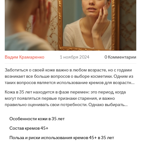
Вадим Крамаренко
1 ноября 2024
0 Комментарии
Заботиться о своей коже важно в любом возрасте, но с годами
возникает все больше вопросов о выборе косметики. Одним из
таких вопросов является использование кремов для возрастной
категории старше, чем вам сейчас. Стоит ли использовать крем
Кожа в 35 лет находится в фазе перемен: это период, когда
45+, когда вы находитесь в возрасте 35 лет? Каким будет
могут появляться первые признаки старения, и важно
эффект и не нанесет ли это вреда? Эти вопросы требуют
правильно оценивать свои потребности. Однако выбирать
вдумчивого подхода и понимания, что действительно
косметику, предназначенную для более зрелой кожи, нужно с
необходимо вашей коже в данный момент.
умом. Поговорим о том, что предлагают средства 45+ и как они
Особенности кожи в 35 лет
могут повлиять на более юную кожу, а также дадим
Состав кремов 45+
практические советы, помогающие определиться с выбором.
Польза и риски использования кремов 45+ в 35 лет