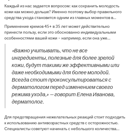
Каждый из нас задается вопросом: как сохранить молодость
кожи как можно дольше? Именно поэтому выбор правильного
средства ухода становится одним из главных моментов в
процессе.
Антивозрастная косметика
, такая как кремы 45+,
Применение кремов 45+ в 35 лет может действительно
обещает снижение признаков старения, улучшение текстуры
принести пользу, если это обоснованно индивидуальными
кожи и предотвращение новых морщин. Такие продукты часто
особенностями вашей кожи – например, если она уже
содержат высококонцентрированные активные ингредиенты,
испытывает дефицит влаги или находится под стрессом из-за
как ретинол, пептиды и антиоксиданты, которые работают над
влияния внешних факторов. Средства, нацеленные на зрелую
«Важно учитывать, что не все
восстановлением коллагена и увлажнением. Но стоит ли
кожу, часто содержат больший уровень питательных веществ и
ингредиенты, полезные для более зрелой
использовать подобные средства в 35 лет? По мнению
увлажняющих компонентов, что поможет бороться с первыми
экспертов, необходимо учитывать состояние и тип кожи
кожи, будут такими же эффективными или
проявлениями старения. Однако важно помнить, что
конкретного человека, а не руководствоваться лишь числом на
даже необходимыми для более молодой.
чрезмерное использование тяжелых и насыщенных формул
упаковке.
без необходимости может привести к обратному эффекту: кожа
Всегда стоит проконсультироваться с
станет более жирной или даже раздраженной.
дерматологом перед изменением своего
режима ухода,» — говорит Елена Иванова,
дерматолог.
Для предотвращения нежелательных реакций стоит подходить
к использованию антивозрастных средств с осторожностью.
Специалисты советуют начинать с небольшого количества