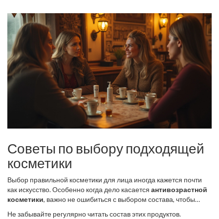
продукта и анализировать реакцию кожи. Если вы замечаете
положительные изменения, такие как улучшение эластичности
и уменьшение мелких морщин, это может означать, что
средство работает вашей зоне. Но если кожа начинает
покалывать или краснеть, возможно, стоит пересмотреть выбор
и подобрать менее агрессивный вариант. Таким образом,
пренебрегать вниманием к собственной коже не стоит, ведь
забота о ней сегодня – это залог красоты на будущее.
Советы по выбору подходящей
косметики
Выбор правильной косметики для лица иногда кажется почти
как искусство. Особенно когда дело касается
антивозрастной
косметики
, важно не ошибиться с выбором состава, чтобы
максимально помочь своей коже, а не навредить. Прежде чем
Не забывайте регулярно читать состав этих продуктов.
покупать крем 45+, важно точно определить, в каком состоянии