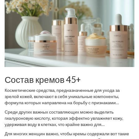
признаки старения, стоит задуматься о дополнительных мерах
по уходу, включая использование антивозрастной косметики.
Уход в 35 лет
не должен быть абстрактным, он должен
включать средства, которые помогают укреплять и увлажнять
кожу, сохраняя ее упругость. Кроме того, важно помнить о
комплексной защите от ультрафиолета и охране от
неблагоприятных внешних факторов. Это поможет замедлить
процессы старения и сохранить свежий, молодой внешний вид
кожи на дольше.
Состав кремов 45+
Косметические средства, предназначенные для ухода за
зрелой кожей, включают в себя уникальные компоненты,
формула которых направлена на борьбу с признаками
старения. Внимание к составу кремов
45+
позволяет достичь
Среди других важных составляющих можно выделить
большей эффективности, так как они содержат высокоактивные
гиалуроновую кислоту, которая эффектно увлажняет кожу,
ингредиенты. Одним из ключевых компонентов является
удерживая воду в клетках, что крайне важно для
ретинол, известный своим действием на клеточное обновление.
предотвращения обезвоживания и поддержания молодого
Ретинол способствует выравниванию текстуры кожи и может
Для многих женщин важно, чтобы кремы содержали вот такие
вида. Антиоксиданты, такие как витамины С и Е, защищают кожу