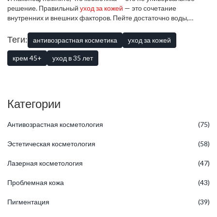
последовала, можно смело наносить на лицо. Но если
решение. Правильный
уход за кожей
— это сочетание
появились покраснения или зуд, смело отказывайтесь.
внутренних и внешних факторов. Пейте достаточно воды,
Берегите здоровье кожи и не рискуйте зря.
соблюдайте здоровую диету, береги свою кожу от UV-
излучения. Только тогда антивозрастная косметика выполнит
Теги:
антивозрастная косметика
уход за кожей
обещания и максимально раскроет свой потенциал.
крем 45+
уход в 35 лет
Категории
Антивозрастная косметология
(75)
Эстетическая косметология
(58)
Лазерная косметология
(47)
Проблемная кожа
(43)
Пигментация
(39)