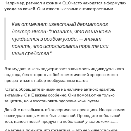
Например, ретинол и коэнзим Q10 часто находятся в формулах
ваша кожа. Знаете ли вы, что вода имеет значение?
ухода за кожей
. Они известны своими антивозрастными
Оказывается, обезвоживание — частая проблема после 30 лет.
свойствами, которые могут замедлить процесс старения,
Именно поэтому стоит обращать внимание на кремы с
улучшить текстуру кожи и устранить мелкие морщинки. Однако
увлажняющими компонентами.
Как отмечает известный дерматолог
у ретинола есть побочные эффекты. Приходите к косметологу,
доктор Янсен: "Познать, что ваша кожа
чтобы понять, как ваша кожа может на них отреагировать.
нуждается в особом уходе, — значит
понять, что использовать пора те или
иные средства".
Эта мудрая мысль подчеркивает значимость индивидуального
подхода, без которого любой косметический процесс может
превратиться в набор необдуманных шагов.
Кстати, обращайте внимание на наличие антиоксидантов,
витамины С и Е важны особенно. Они помогают не только
защитить, но и восстановить здоровье кожи путем
нейтрализации свободных радикалов. Хорошая
Давайте не забывать об аллергических реакциях. Иногда самая
антивозрастная косметика может включать также гиалуроновые
очевидная вещь может быть опасной. Проведите небольшой
кислоты. Она эффективно уменьшает глубокие морщины и
тест, нанеся новый продукт на небольшой участок кожи за
препятствует появлению других признаков старения. Эти
ушами или на запястьях. Если в течение суток реакция не
компоненты идеально увлажняют и подтягивают кожу.
И наконец, помните, что косметика — это не универсальное