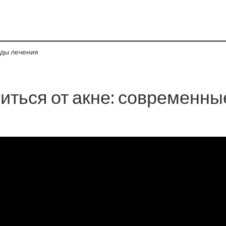
оды лечения
иться от акне: современны