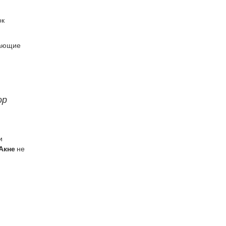
ок
жающие
ор
и
Акне
не
я