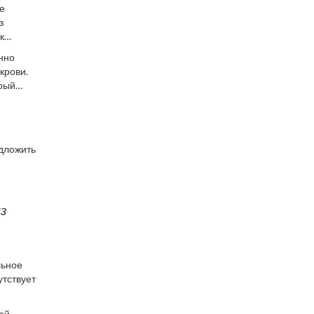
е
з
к
нно
крови.
орый
едложить
з
льное
утствует
ией