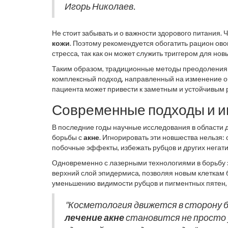
Игорь Николаев.
Не стоит забывать и о важности здорового питания
кожи
. Поэтому рекомендуется обогатить рацион ов
стресса, так как он может служить триггером для но
Таким образом, традиционные методы преодоления а
комплексный подход, направленный на изменение о
пациента может привести к заметным и устойчивым 
Современные подходы и 
В последние годы научные исследования в области 
борьбы с
акне
. Игнорировать эти новшества нельзя:
побочные эффекты, избежать рубцов и других негати
самых популярных и эффективных методов в устране
Одновременно с лазерными технологиями в борьбу 
бактерии, вызывающие воспаление, тем самым снижа
верхний слой эпидермиса, позволяя новым клеткам б
представьте себе терапию на основе фотодинамичес
уменьшению видимости рубцов и пигментных пятен,
со стороны профессиональных дерматологов, иначе 
упомянуть: это микротоковая терапия, которая стиму
"Косметология движется в сторону б
лечение акне
становится не просто