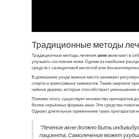
Традиционные методы ле
Традиционные методы лечения
акне
включают в себ
улучшить состояние кожи. Одним из наиболее расп
средств с салициловой кислотой или бензоилперокс
образование новых высыпаний.
В домашнем уходе важное место занимает регуляр
спирта и агрессивных химикатов. Также широкое пр
чайное дерево, которые способствуют уменьшению 
Помимо этого, существует множество препаратов для
более серьёзных формах акне. Эти средства помога
Однако длительное применение таких препаратов н
для организма.
"Лечение акне должно быть индивиду
пациента. Самолечение может ухудш