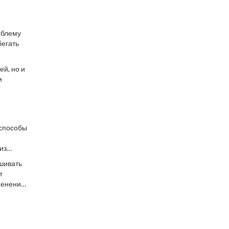
облему
бегать
й, но и
и
 способы
из
азрушая
шивать
овация,
т
менения
оит