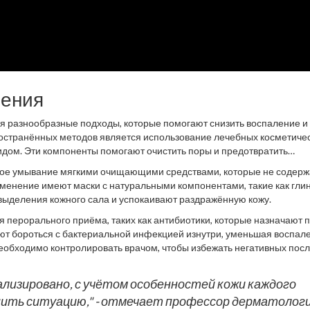
чения
я разнообразные подходы, которые помогают снизить воспаление и
ространённых методов является использование лечебных косметиче
идом. Эти компоненты помогают очистить поры и предотвратить
ное умывание мягкими очищающими средствами, которые не содерж
именение имеют маски с натуральными компонентами, такие как гли
выделения кожного сала и успокаивают раздражённую кожу.
 перорального приёма, таких как антибиотики, которые назначают 
ют бороться с бактериальной инфекцией изнутри, уменьшая воспал
еобходимо контролировать врачом, чтобы избежать негативных пос
ализировано, с учётом особенностей кожи каждого
ить ситуацию," - отмечает профессор дерматолог