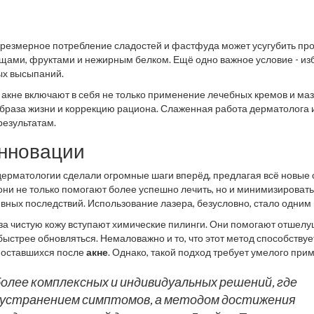
. Чрезмерное потребление сладостей и фастфуда может усугубить пр
ощами, фруктами и нежирным белком. Ещё одно важное условие - из
вых высыпаний.
кне включают в себя не только применение лечебных кремов и мазе
браза жизни и коррекцию рациона. Слаженная работа дерматолога 
результатам.
инновации
дерматологии сделали огромные шаги вперёд, предлагая всё новые
 они не только помогают более успешно лечить, но и минимизировать
вных последствий. Использование лазера, безусловно, стало одним 
нии акне. Лазерная терапия воздействует на глубокие слои кожи, р
за чистую кожу вступают химические пилинги. Они помогают отшелу
я риск новых высыпаний. Однако, это далеко не единственная инн
ыстрее обновляться. Немаловажно и то, что этот метод способствуе
кой терапии – менее известный, но не менее эффективный метод.
 оставшихся после
акне
. Однако, такой подход требует умелого при
есть риск нанести коже серьёзный вред. О ещё одном новшестве ст
лирует выработку коллагена, улучшая эластичность и текстуру кожи.
олее комплексных и индивидуальных решений, где
 устранением симптомов, а методом достижения