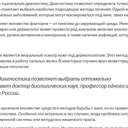
 тщательную диагностику. Диагностика позволяет определить точны
о помогает выбрать наиболее подходящие методы лечения. Одной и
ёзных заболеваний, которые могут маскироваться под акне, таких ка
влияет множество факторов — от генетики до окружающей среды. Име
врач или дерматолог может провести ряд анализов, включая анализ 
я, уровни витаминов и минералов, а также наличие инфекций, кот
 является визуальный осмотр кожи под дерматоскопом. Этот метод
окрова и работу сальных желез. В некоторых случаях врач может пр
зные патологии.
я диагностика позволяет выбрать оптимально
ает доктор биологических наук, профессор одного и
 России.
арсенале множество средств и методов борьбы с акне, но их прави
остики. Особенно это актуально в тех случаях, когда проблема соп
кринной системы или желудочно-кишечного тракта.
а пути к здоровой и чистой коже. Не стоит пренебрегать консультац