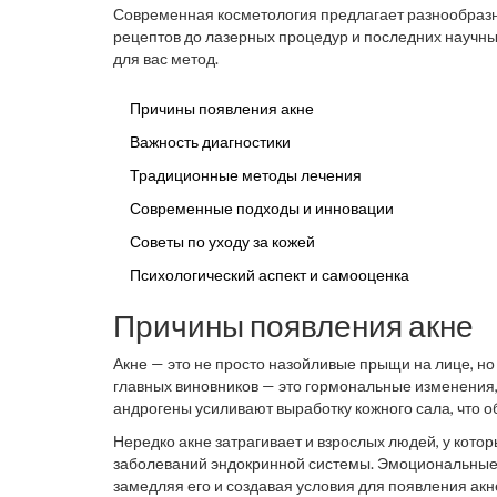
Современная косметология предлагает разнообраз
рецептов до лазерных процедур и последних научн
для вас метод.
Причины появления акне
Важность диагностики
Традиционные методы лечения
Современные подходы и инновации
Советы по уходу за кожей
Психологический аспект и самооценка
Причины появления акне
Акне — это не просто назойливые прыщи на лице, н
главных виновников — это гормональные изменения,
андрогены усиливают выработку кожного сала, что о
питательной средой для бактерий, вызывающих вос
Нередко акне затрагивает и взрослых людей, у кото
заболеваний эндокринной системы. Эмоциональные 
замедляя его и создавая условия для появления акн