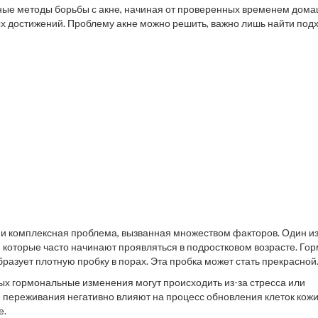
ные методы борьбы с акне, начиная от проверенных временем дом
ых достижений. Проблему акне можно решить, важно лишь найти по
о и комплексная проблема, вызванная множеством факторов. Один и
 которые часто начинают проявляться в подростковом возрасте. Го
бразует плотную пробку в порах. Эта пробка может стать прекрасной
паление.
рых гормональные изменения могут происходить из-за стресса или
переживания негативно влияют на процесс обновления клеток кожи
е.