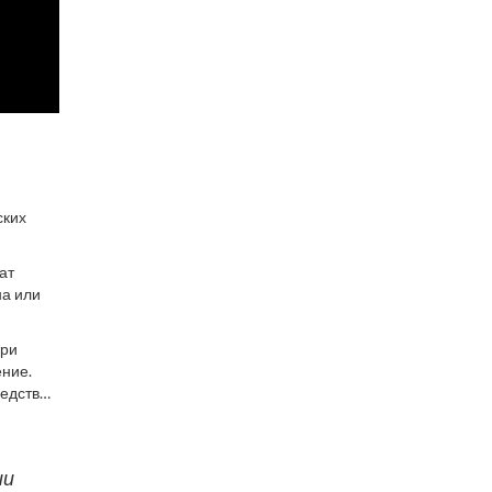
ских
ат
на или
при
ение.
ледствий
ии