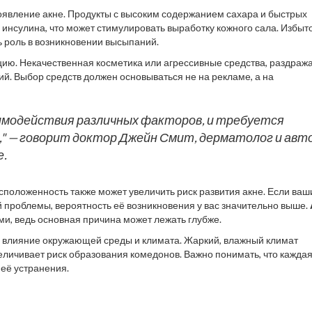
оявление акне. Продукты с высоким содержанием сахара и быстрых
инсулина, что может стимулировать выработку кожного сала. Избыт
ь роль в возникновении высыпаний.
ацию. Некачественная косметика или агрессивные средства, раздра
ий. Выбор средств должен основываться не на рекламе, а на
аимодействия различных факторов, и требуется
я," — говорит доктор Джейн Смит, дерматолог и авт
е.
сположенность также может увеличить риск развития акне. Если ваш
й проблемы, вероятность её возникновения у вас значительно выше.
и, ведь основная причина может лежать глубже.
ь влияние окружающей среды и климата. Жаркий, влажный климат
величивает риск образования комедонов. Важно понимать, что кажда
 её устранения.