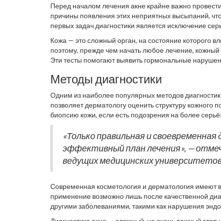
Перед началом лечения акне крайне важно провести
причины появления этих неприятных высыпаний, чт
первых задач диагностики является исключение серь
розацеа или фолликулит.
Кожа — это сложный орган, на состояние которого 
поэтому, прежде чем начать любое лечение, кожный 
Эти тесты помогают выявить гормональные нарушени
могут провоцировать акне.
Методы диагностики
Одним из наиболее популярных методов диагностики
позволяет дерматологу оценить структуру кожного п
биопсию кожи, если есть подозрения на более серьё
«Только правильная и своевременна
эффективный план лечения», — отмеч
ведущих медицинских университетов
Современная косметология и дерматология имеют в 
применение возможно лишь после качественной диагн
другими заболеваниями, такими как нарушения эндо
Диагностика акне — сложный, но очень важный этап н