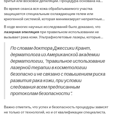
бритья или восковой депиляции. Процедура основана на
использовании концентрированных световых лучей, которые
Во время сеанса вся кожа обрабатываемого участка
направлены непосредственно на пигмент меланин,
защищается специальным охлаждающим гелем или
находящийся в
волосяных фолликулах
. Когда лазерный луч
криогенной системой, которая минимизирует неприятные
попадает в фолликул, он превращается в тепло, что вызывает
ощущения. Хотя процедура часто описывается как
его разрушение, не причиняя вреда окружающей коже. Этот
В ходе многих научных исследований было доказано, что
незначительно болезненная, многие сравнивают её с лёгким
подход позволяет успешно уменьшать количество ростков
лазерная эпиляция
при правильном использовании не
покалыванием. Однако подходящие технологии и опыт
волос со временем.
вызывает рака кожи. Ультрафиолетовые лазеры, которые
специалиста значительно уменьшают степень дискомфорта.
способны вызвать мутации на клеточном уровне, не
Как правило, после процедуры может наблюдаться небольшое
применяются для эпиляции. Вместо них используются лазеры
По словам доктора Джессики Крант,
покраснение, которое схоже с лёгким солнечным ожогом, но
на основе оптических спектров, которые не проникают в
дерматолога из Американской академии
оно быстро проходит.
глубокие слои кожи, работая исключительно с волосяными
дерматологии, "правильное использование
фолликулами. Это делает процедуру безопасной и щадящей
лазерной терапии в косметологии
даже для чувствительной кожи.
безопасно и не связано с повышением риска
развития рака кожи, при условии
следования всем предписанным
протоколам безопасности".
Важно отметить, что успех и безопасность процедуры зависят
не только от технологий, но и от квалификации специалиста.