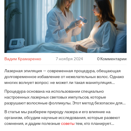
Вадим Крамаренко
7 ноября 2024
0 Комментарии
Лазерная эпиляция — современная процедура, обещающая
долговременное избавление от нежелательных волос. Однако
многих волнует вопрос: не может ли такая манипуляция
вызвать рак кожи? Важно разобраться в механизме действия
Процедура основана на использовании специально
лазера и изучить научные данные на этот счет.
настроенных лазерных световых импульсов, которые
разрушают волосяные фолликулы. Этот метод безопасен для
здоровых клеток кожи и не проникает в глубокие слои
В статье мы разберем природу лазера и его влияние на
эпидермиса, где может возникнуть вред.
организм, обсудим научные исследования, которые развеют
сомнения, и дадим полезные
советы
тем, кто планирует
воспользоваться этой услугой. Ответьте на свои вопросы и