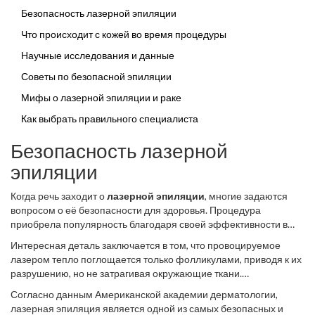
распрощайтесь с мифами о лазерной эпиляции с
Безопасность лазерной эпиляции
уверенностью в безопасности вашего здоровья.
Что происходит с кожей во время процедуры
Научные исследования и данные
Советы по безопасной эпиляции
Мифы о лазерной эпиляции и раке
Как выбрать правильного специалиста
Безопасность лазерной
эпиляции
Когда речь заходит о
лазерной эпиляции
, многие задаются
вопросом о её безопасности для здоровья. Процедура
приобрела популярность благодаря своей эффективности в
избавлении от нежелательных волос, но часто остаются
Интересная деталь заключается в том, что провоцируемое
сомнения, не наносит ли она вред коже. Лазеры используются в
лазером тепло поглощается только фолликулами, приводя к их
медицине уже более 50 лет и отличаются высокой точностью
разрушению, но не затрагивая окружающие ткани.
воздействия. Для понимания безопасности процесса важно
Косметология
использует технологию, которая прошла
знать, что лазерный луч воздействует только на волос, не
Согласно данным Американской академии дерматологии,
многочисленные исследования, подтверждающие её
повреждая окружающую кожу. Его волну настраивают так,
лазерная эпиляция является одной из самых безопасных и