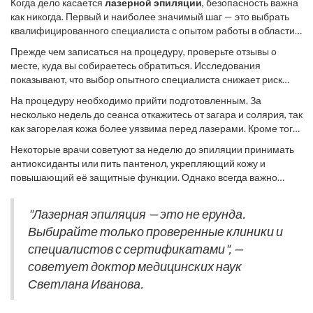
Когда дело касается
лазерной эпиляции
, безопасность важна
как никогда. Первый и наиболее значимый шаг — это выбрать
квалифицированного специалиста с опытом работы в области
лазерной
косметологии
. Врач должен не только иметь
Прежде чем записаться на процедуру, проверьте отзывы о
лицензию, но и обладать опытом использования разных
месте, куда вы собираетесь обратиться. Исследования
лазерных аппаратов. Многие салоны предлагают немало услуг,
показывают, что выбор опытного специалиста снижает риск
но именно там, где работают профессионалы, вы можете
осложнений. На консультации врач осмотрит вашу кожу, оценит
чувствовать себя в безопасности. Рекомендую провести
На процедуру необходимо прийти подготовленным. За
ее тип и пигментацию, чтобы подобрать оптимальные
предварительную консультацию, чтобы иметь возможность
несколько недель до сеанса откажитесь от загара и солярия, так
параметры лазера. Это важно, поскольку неправильно
задать все интересующие вас вопросы.
как загорелая кожа более уязвима перед лазерами. Кроме того,
настроенный аппарат может вызвать ожоги или
за пару дней до процедуры следует воздержаться от
гиперпигментацию. Помните, что здоровье кожи — это не то, с
Некоторые врачи советуют за неделю до эпиляции принимать
использования кремов и лосьонов, содержащих спирт и прочие
чем стоит рисковать в угоду красоте.
антиоксиданты или пить пантенол, укрепляющий кожу и
агрессивные ингредиенты. Непосредственно перед эпиляцией
повышающий её защитные функции. Однако всегда важно
участок кожи должен быть чистым и без раздражений. Врач
следовать рекомендациям вашего специалиста и избегать
может порекомендовать использовать охлаждающий крем,
самолечения. После процедуры избегайте горячих ванн, сауны
чтобы минимизировать дискомфорт.
"Лазерная эпиляция — это не ерунда.
и интенсивных тренировок на протяжении нескольких дней.
Выбирайте только проверенные клиники и
Кожа будет чувствительной, и ей необходимо дать время для
восстановления.
специалистов с сертификатами", —
советует доктор медицинских наук
Светлана Иванова.