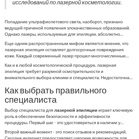
исследований по лазерной косметологии.
Попадание ультрафиолетового света, наоборот, признано
ведущей причиной появления злокачественных образований.
Однако лазеры, используемые для эпиляции, абсолютно
безопасны относительно ультрафиолетового излучения, так как
Еще одним распространенным мифом является мнение, что
они принадлежат к другому спектру. Для тех, кто сильно
лазерная эпиляция оставляет долгосрочные повреждения
переживает по поводу возможных последствий, есть полезный
коже. Каждый современный лазер прошел многочисленные
совет: выберите опытного специалиста и убедитесь, что
испытания и оптимизирован таким образом, чтобы
оборудование, используемое в клинике, сертифицировано.
Как и в любой косметологической процедуре, лазерная
минимизировать любые риски для кожи. Большинство
эпиляция требует разумной осмотрительности и
пациентов подтверждают лишь легкое покалывание или
внимательного выбора клиники и специалиста. Недостаточная
небольшой дискомфорт, который быстро проходит. Никаких
квалификация оператора или неисправное оборудование
долгосрочных проблем или следов не остается, что делает
Как выбрать правильного
могут стать причиной осложнений, и это не стоит игнорировать.
лазерную эпиляцию преумножающей её репутацию
Однако, соблюдая все меры предосторожности, можно с
специалиста
безопасной и эффективной.
уверенностью утверждать, что мифы о раке — не более чем
беспочвенные слухи, которые не имеют под собой научной
Выбор специалиста для
лазерной эпиляции
играет ключевую
базы и реальных подтверждений.
роль в обеспечении безопасности и эффективности
процедуры. Первый шаг - это удостовериться в наличии у
специалиста соответствующей медицинской квалификации.
Второй важный момент - это поиск отзывов и рекомендаций.
Проверить наличие лицензий и сертификатов можно,
Сегодня интернет предоставляет широкие возможности для