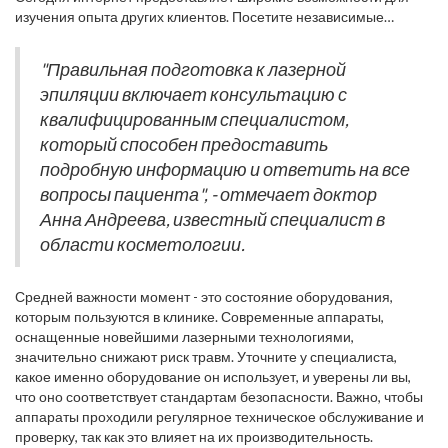
обратившись за информацией в клинику или салон. Эти
изучения опыта других клиентов. Посетите независимые
документы гарантируют, что специалист прошел специальное
форумы и сайты с отзывами, чтобы понять, каким опытом
обучение и знает, как правильно использовать лазерное
делятся другие пациенты. Настоящая честность и открытость
оборудование, минимизируя возможность ошибок и побочных
"Правильная подготовка к лазерной
клиентов помогут сформировать объективное мнение о
эффектов.
эпиляции включает консультацию с
профессионализме и компетентности специалиста. Многие
предпочитают также проводить встречи-консультации, чтобы
квалифицированным специалистом,
задать вопросы и получить полную информацию о процессе
который способен предоставить
лечения.
подробную информацию и ответить на все
вопросы пациента", - отмечает доктор
Анна Андреева, известный специалист в
области косметологии.
Средней важности момент - это состояние оборудования,
которым пользуются в клинике. Современные аппараты,
оснащенные новейшими лазерными технологиями,
значительно снижают риск травм. Уточните у специалиста,
какое именно оборудование он использует, и уверены ли вы,
что оно соответствует стандартам безопасности. Важно, чтобы
аппараты проходили регулярное техническое обслуживание и
проверку, так как это влияет на их производительность.