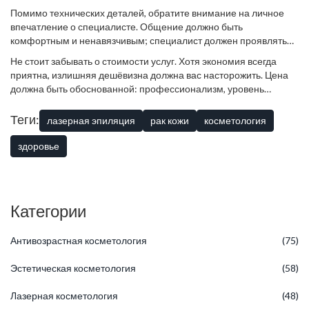
Помимо технических деталей, обратите внимание на личное
впечатление о специалисте. Общение должно быть
комфортным и ненавязчивым; специалист должен проявлять
интерес к вашему состоянию здоровья и озвучивать все
Не стоит забывать о стоимости услуг. Хотя экономия всегда
возможные риски и ожидаемые результаты. Это способствует
приятна, излишняя дешёвизна должна вас насторожить. Цена
укреплению доверия, что важно для успешного опыта
должна быть обоснованной: профессионализм, уровень
прохождения процедуры лазерной эпиляции.
оснащения и условия проведения процедур влияют на
формирование стоимости. Сравните цены в нескольких
Теги:
лазерная эпиляция
рак кожи
косметология
клиниках, чтобы понять, какие предложения присутствуют на
рынке и выбрать наиболее подходящее с учетом всех важных
здоровье
критериев.
Категории
Антивозрастная косметология
(75)
Эстетическая косметология
(58)
Лазерная косметология
(48)