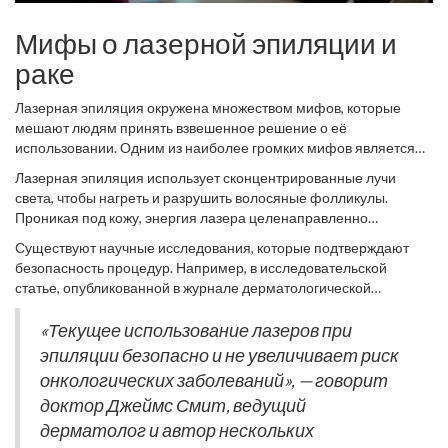
Мифы о лазерной эпиляции и
раке
Лазерная эпиляция окружена множеством мифов, которые
мешают людям принять взвешенное решение о её
использовании. Одним из наиболее громких мифов является
мнение, что лазерная эпиляция может спровоцировать
рак
Лазерная эпиляция использует сконцентрированные лучи
кожи
. Однако, чтобы развеять этот миф, необходимо понять,
света, чтобы нагреть и разрушить волосяные фолликулы.
как именно работает лазер.
Проникая под кожу, энергия лазера целенаправленно
воздействует на меланин — пигмент, содержащийся в волосе —
Существуют научные исследования, которые подтверждают
и не затрагивает окружающие ткани. Из-за ограниченной
безопасность процедур. Например, в исследовательской
глубины проникновения лазера, воздействия на внутренние
статье, опубликованной в журнале дерматологической
органы и тем более на ДНК клеток, что могло бы привести к
косметологии, учёные подробно описали низкий уровень
развитию рака
, не происходит.
воздействия лазера на здоровые клетки кожи. Важно читать
«Текущее использование лазеров при
научные работы и анализировать реальные данные, чтобы не
эпиляции безопасно и не увеличивает риск
поддаваться панике из-за мифов.
онкологических заболеваний», — говорит
доктор Джеймс Смит, ведущий
дерматолог и автор нескольких