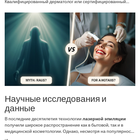
Квалифицированный дерматолог или сертифицированный
косметолог сможет точно настроить аппаратуру под
индивидуальные особенности кожи пациента, учитывая такие
факторы, как цвет кожи, толщина и плотность волос, и даже
уровень чувствительности. Тем не менее, следует помнить, что
лазерная эпиляция не подходит для совсем лишённой цвета
или седых волос, так как они не содержат меланина, на который
нацелен лазер.
Научные исследования и
данные
В последние десятилетия технологии
лазерной эпиляции
получили широкое распространение как в бытовой, так и в
медицинской косметологии. Однако, несмотря на популярность
этой процедуры, многие продолжают беспокоиться о её