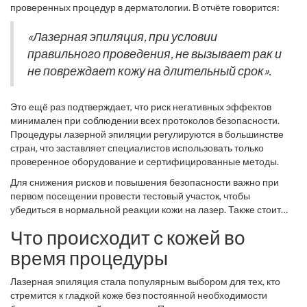
безопасность и отсутствие канцерогенных эффектов при
чтобы она разрушала пигмент меланин в волосе, сохраняя
проверенных процедур в дерматологии. В отчёте говорится:
правильном применении. Важно также отметить, что
целостность кожи.
нежелательные эффекты, такие как легкое покраснение после
«Лазерная эпиляция, при условии
процедуры, обычно проходят в течение нескольких часов или
правильного проведения, не вызывает рак и
дней, не приводя к долгосрочным последствиям.
не повреждает кожу на длительный срок».
Это ещё раз подтверждает, что риск негативных эффектов
минимален при соблюдении всех протоколов безопасности.
Процедуры лазерной эпиляции регулируются в большинстве
стран, что заставляет специалистов использовать только
проверенное оборудование и сертифицированные методы.
Для снижения рисков и повышения безопасности важно при
первом посещении провести тестовый участок, чтобы
убедиться в нормальной реакции кожи на лазер. Также стоит
соблюдать рекомендации по подготовке и уходу за кожей после
Что происходит с кожей во
процедуры. Этот простой шаг позволяет избежать много
осложнений и обеспечивает высокий уровень безопасности.
время процедуры
Таким образом, следуя советам специалистов и выбору
компетентного врача, можно с уверенностью и комфортом
Лазерная эпиляция стала популярным выбором для тех, кто
использовать лазерную эпиляцию как надежное средство
стремится к гладкой коже без постоянной необходимости
удаления волос.