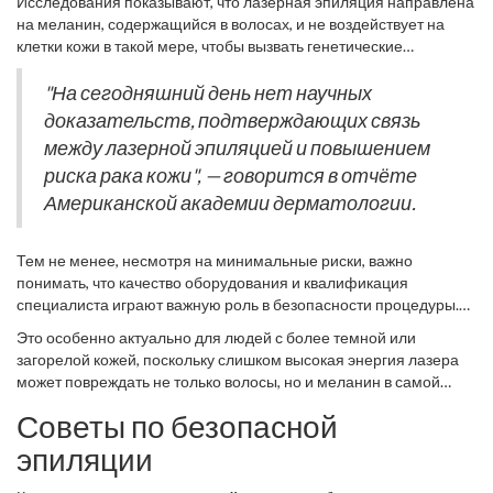
Исследования показывают, что лазерная эпиляция направлена
безопасности, особенно в контексте риска развития
рака кожи
.
на меланин, содержащийся в волосах, и не воздействует на
Существует множество научных исследований, которые
клетки кожи в такой мере, чтобы вызвать генетические
помогли развенчать мифы и дали четкие ответы на ключевые
изменения или мутации, которые приводят к раку. Обзор
вопросы.
исследований, опубликованный в журнале 'Dermatologic
"На сегодняшний день нет научных
Surgery', свидетельствует о том, что применение лазеров в
доказательств, подтверждающих связь
эпиляции не повышает риск развития меланомы или других
между лазерной эпиляцией и повышением
форм рака кожи.
риска рака кожи", — говорится в отчёте
Американской академии дерматологии.
Тем не менее, несмотря на минимальные риски, важно
понимать, что качество оборудования и квалификация
специалиста играют важную роль в безопасности процедуры.
Устаревшие или неправильно настроенные лазеры могут
Это особенно актуально для людей с более темной или
вызвать ожоги или изменения пигментации кожи, что не связано
загорелой кожей, поскольку слишком высокая энергия лазера
с раком, но может причинить дискомфорт. Поэтому важно не
может повреждать не только волосы, но и меланин в самой
только доверять надёжным клиникам, но и обговорить все
коже. Современные системы оптимизированы для работы с
нюансы и возможные последствия с врачом перед началом
Советы по безопасной
разными типами кожи и волос, минимизируя риск. Важно
процедур.
помнить, что кожа перед процедурой должна быть не меньше
эпиляции
чем за две недели до неё защищена от активного загара или
каких-либо повреждений.