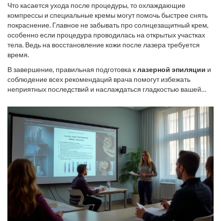
Что касается ухода после процедуры, то охлаждающие
компрессы и специальные кремы могут помочь быстрее снять
покраснение. Главное не забывать про солнцезащитный крем,
особенно если процедура проводилась на открытых участках
тела. Ведь на восстановление кожи после лазера требуется
время.
В завершение, правильная подготовка к
лазерной эпиляции
и
соблюдение всех рекомендаций врача помогут избежать
неприятных последствий и наслаждаться гладкостью вашей
кожи без риска для здоровья. Каждая область эпиляции и
каждый тип кожи индивидуальны, поэтому внимательно
слушайте врача и не стесняйтесь задавать даже самые простые
вопросы.