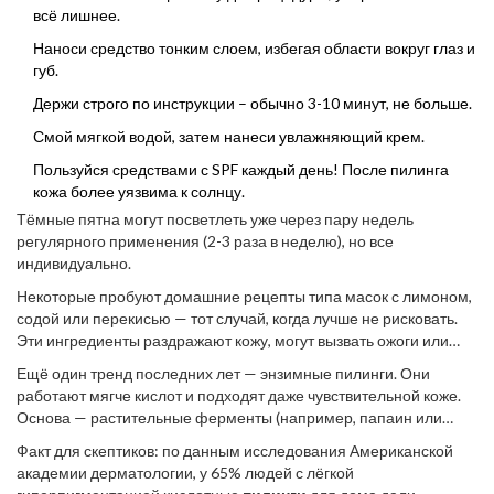
аптечных продуктов: Bioderma Pigmentbio Night Renewer, The
всё лишнее.
Ordinary Glycolic Acid 7% Toning Solution.
Наноси средство тонким слоем, избегая области вокруг глаз и
губ.
Держи строго по инструкции – обычно 3-10 минут, не больше.
Смой мягкой водой, затем нанеси увлажняющий крем.
Пользуйся средствами с SPF каждый день! После пилинга
кожа более уязвима к солнцу.
Тёмные пятна могут посветлеть уже через пару недель
регулярного применения (2-3 раза в неделю), но все
индивидуально.
Некоторые пробуют домашние рецепты типа масок с лимоном,
содой или перекисью — тот случай, когда лучше не рисковать.
Эти ингредиенты раздражают кожу, могут вызвать ожоги или
новые воспаления.
Ещё один тренд последних лет — энзимные пилинги. Они
работают мягче кислот и подходят даже чувствительной коже.
Основа — растительные ферменты (например, папаин или
бромелайн из папайи и ананаса). Пример из масс-маркета:
Факт для скептиков: по данным исследования Американской
Librederm Энзимный пилинг для лица.
академии дерматологии, у 65% людей с лёгкой