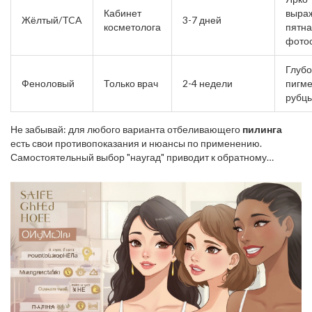
Кабинет
выра
Жёлтый/TCA
3-7 дней
косметолога
пятна
фото
Глубо
Феноловый
Только врач
2-4 недели
пигме
рубц
Не забывай: для любого варианта отбеливающего
пилинга
есть свои противопоказания и нюансы по применению.
Самостоятельный выбор "наугад" приводит к обратному
результату — активной пигментации или даже ожогам.