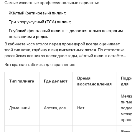
Самые известные профессиональные варианты:
контролем — иначе можно получить химический ожог.
Жёлтый (ретиноевый) пилинг;
Три-хлоруксусный (TCA) пилинг;
Глубокий феноловый пилинг — делается только по строгим
показаниям и редко.
В кабинете косметолог перед процедурой всегда оценивает
твой тип кожи, глубину и вид
пигментных пятен
. По статистике
российских клиник за последние годы, жёлтый пилинг остаётся
фаворитом — у 7 из 10 пациентов он реально уменьшает пятна
Вот краткая табличка для сравнения:
уже после первого раза, а восстановление занимает не больше
недели.
Время
Подх
Тип пилинга
Где делают
восстановления
для
Мелк
пигме
Домашний
Аптека, дом
Нет
подд
межд
проц
Ярко