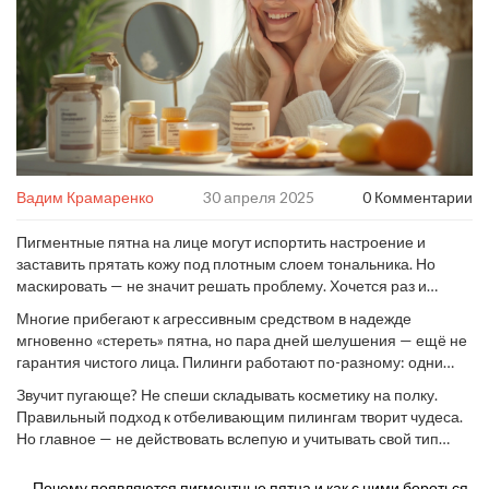
Вадим Крамаренко
30 апреля 2025
0 Комментарии
Пигментные пятна на лице могут испортить настроение и
заставить прятать кожу под плотным слоем тональника. Но
маскировать — не значит решать проблему. Хочется раз и
навсегда убрать эту ненавистную пигментацию, особенно
Многие прибегают к агрессивным средством в надежде
после отпуска или активного солнца? Первый шаг —
мгновенно «стереть» пятна, но пара дней шелушения — ещё не
разобраться, какой пилинг реально справляется с пятнами, не
гарантия чистого лица. Пилинги работают по-разному: одни
портя кожу.
отшелушивают верхний слой, другие — запускают обновление
Звучит пугающе? Не спеши складывать косметику на полку.
клеток глубже. Ошибка в выборе иногда приводит к обратному
Правильный подход к отбеливающим пилингам творит чудеса.
эффекту или даже ожогам.
Но главное — не действовать вслепую и учитывать свой тип
кожи. В следующих разделах расскажу, как понять, что именно
подойдет тебе, когда лучше идти к косметологу и что можно
Почему появляются пигментные пятна и как с ними бороться