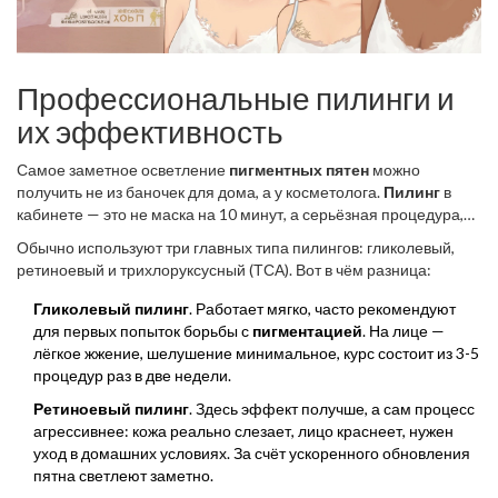
Профессиональные пилинги и
их эффективность
Самое заметное осветление
пигментных пятен
можно
получить не из баночек для дома, а у косметолога.
Пилинг
в
кабинете — это не маска на 10 минут, а серьёзная процедура,
рассчитанная на глубокое обновление кожи.
Обычно используют три главных типа пилингов: гликолевый,
ретиноевый и трихлоруксусный (ТСА). Вот в чём разница:
Гликолевый пилинг
. Работает мягко, часто рекомендуют
для первых попыток борьбы с
пигментацией
. На лице —
лёгкое жжение, шелушение минимальное, курс состоит из 3-5
процедур раз в две недели.
Ретиноевый пилинг
. Здесь эффект получше, а сам процесс
агрессивнее: кожа реально слезает, лицо краснеет, нужен
уход в домашних условиях. За счёт ускоренного обновления
пятна светлеют заметно.