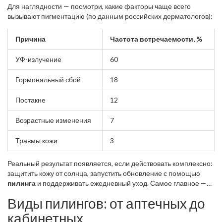
Для наглядности — посмотри, какие факторы чаще всего
вызывают пигментацию (по данным российских дерматологов):
Причина
Частота встречаемости, %
УФ-излучение
60
Гормональный сбой
18
Постакне
12
Возрастные изменения
7
Травмы кожи
3
Реальный результат появляется, если действовать комплексно:
защитить кожу от солнца, запустить обновление с помощью
пилинга
и поддерживать ежедневный уход. Самое главное —
не «мазать всё подряд», а учитывать, почему именно у тебя
Виды пилингов: от аптечных до
появились пятна и подобрать решение под свою ситуацию.
кабинетных