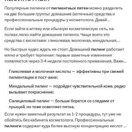
Популярные пилинги от
пигментных пятен
можно разделить
на две большие группы: домашние (аптечные) средства и
профессиональные процедуры у косметолога. Давай
посмотрим, чем они отличаются и кому что подойдёт.
Если зайти в аптеку или обычную косметическую сеть, на
полках легко найти домашние пилинги. Чаще всего это
средства с кислотами: гликолевая, молочная, миндальная,
иногда лимонная. Такие продукты обычно содержат небольшое
Но быстрых чудес ждать не стоит. Домашний
пилинг
работает
количество кислоты (5-10%), чтобы не навредить здоровью без
мягко и требует терпения: первые заметные изменения
контроля врача. Они подходят для регулярного мягкого
появляются через 3-4 недели постоянного применения. Важно
осветления веснушек или следов от прыщей. Например,
наносить такие средства на чистую кожу вечером и днем
аптечные марки часто выпускают сыворотки или тоники с AHA-
Гликолевая и молочная кислоты — эффективны при свежей
обязательно использовать крем с SPF не ниже 30 — иначе
кислотами — ищи надпись «от пигментации» или «для сияния
пигментации и пост-акне;
пигментные пятна могут появиться снова. Вот что чаще всего
кожи».
встречается:
Миндальный пилинг — подойдет чувствительной коже, редко
вызывает покраснение;
Салициловый пилинг — больше борется со следами от
прыщей, но тоже осветляет пятна.
Если нужен заметный результат за 1-2 процедуры, тут уже не
обойтись без кабинета косметолога. Профессиональные
пилинги
содержат куда более высокую концентрацию кислот —
иногда до 30-70%! Это звучит страшно, но делается строго под