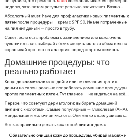
не пугайся, это временно.
Кожа
восстанавливается примерно
неделю, зато потом результат реально впечатляет. Важно
пройти полный курс, а не одну-две процедуры.
Абсолютный must-have для профилактики новых
пигментных
пятен
после процедуры — крем с SPF 50. Иначе потраченные
на
пилинг
деньги — просто в трубу.
Совет: если есть проблемы с заживлением или кожа очень
чувствительная, выбирай лёгких специалистов и обязательно
спрашивай про тест на аллергию перед стартом пилинга.
Домашние процедуры: что
реально работает
Когда до
косметолога
не дойти или нет желания тратить
деньги на салон, реально попробовать домашние процедуры
против
пигментных пятен
. Тут главное — не кидаться на всё
подряд из ТикТока, а действовать с умом и выбирать средства,
Первое, что советуют дерматологи: выбирать домашний
которые доказано работают.
пилинг
с кислотами. Самые популярные — гликолевая (AHA),
миндальная и молочная кислоты. Они мягко отшелушивают
кожу, постепенно осветляют пятна и подходят почти всем.
Вот как правильно делать кислотный
пилинг
дома:
Концентрация должна быть щадящей — для домашних средств
это 5-10% AHA, выше брать не стоит. Примеры проверенных
Обязательно очищай кожу до процедуры, убирай макияж и