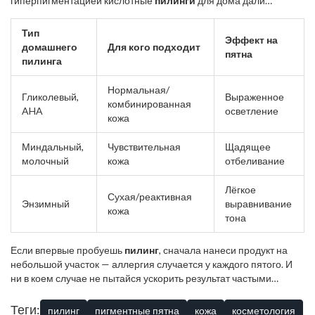
гиперпигментацией кислотные
пилинги
для дома дали
заметный эффект после месяца использования.
Тип
Эффект на
домашнего
Для кого подходит
пятна
пилинга
Нормальная/
Гликолевый,
Выраженное
комбинированная
AHA
осветление
кожа
Миндальный,
Чувствительная
Щадящее
молочный
кожа
отбеливание
Лёгкое
Сухая/реактивная
Энзимный
выравнивание
кожа
тона
Если впервые пробуешь
пилинг
, сначала нанеси продукт на
небольшой участок — аллергия случается у каждого пятого. И
ни в коем случае не пытайся ускорить результат частыми
процедурами: кожа за это точно не скажет спасибо.
Теги:
пилинг
пигментные пятна
кожа
косметология