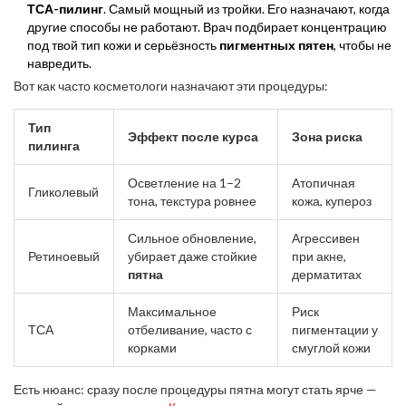
ТСА-пилинг
. Самый мощный из тройки. Его назначают, когда
другие способы не работают. Врач подбирает концентрацию
под твой тип кожи и серьёзность
пигментных пятен
, чтобы не
навредить.
Вот как часто косметологи назначают эти процедуры:
Тип
Эффект после курса
Зона риска
пилинга
Осветление на 1–2
Атопичная
Гликолевый
тона, текстура ровнее
кожа, купероз
Сильное обновление,
Агрессивен
Ретиноевый
убирает даже стойкие
при акне,
пятна
дерматитах
Максимальное
Риск
ТСА
отбеливание, часто с
пигментации у
корками
смуглой кожи
Есть нюанс: сразу после процедуры пятна могут стать ярче —