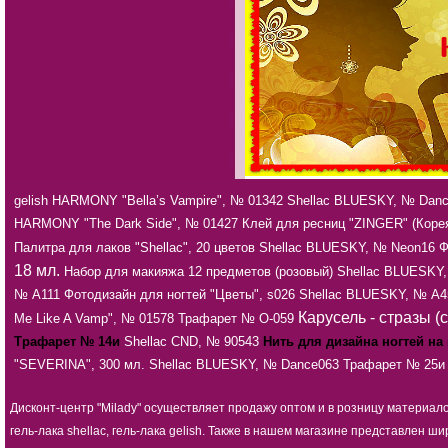
gelish HARMONY "Bella’s Vampire", № 01342
Shellac BLUESKY, № Dan
HARMONY "The Dark Side", № 01427
Клей для ресниц "ZINGER" (Коре
Палитра для лаков "Shellac", 20 цветов
Shellac BLUESKY, № Neon16
Ф
18 мл.
Набор для макияжа 12 предметов (розовый)
Shellac BLUESKY
№ А111
Фотодизайн для ногтей "Цветы", s026
Shellac BLUESKY, № А4
Карусель - стразы (
Me Like A Vamp", № 01578
Трафарет № О-059
Трафарет № 14и
Shellac CND, № 90543
Нить для дизайна ногтей на
"SEVERINA", 300 мл.
Shellac BLUESKY, № Dance063
Трафарет № 25и
Дисконт-центр "Milady" осуществляет продажу оптом и в розницу материал
гель-лака shellac, гель-лака gelish. Также в нашем магазине представлен