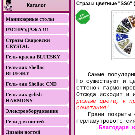
Стразы цветные "SS6" (
Каталог
Маникюрные столы
РАСПРОДАЖА !!!
Стразы Сваровски
CRYSTAL
Гель-краска BLUESKY
Гель-лак Shellac
BLUESKY
Самые популярн
Но существуют и ц
Гель-лак Shellac CND
оттенок гармониро
Отсюда исходит и 
Гель-лак gelish
HARMONY
разные цвета, к п
сочетания!
Электрооборудование
Грани покрыты 
перламутрового си
Гели для ногтей
Благодаря 
Дизайн ногтей