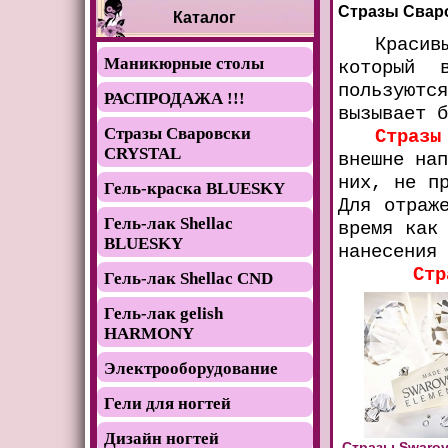
Стразы Свар
Каталог
Красив
Маникюрные столы
который 
пользуютс
РАСПРОДАЖА !!!
вызывает б
Стразы Сваровски
Стразы
CRYSTAL
внешне нап
них, не п
Гель-краска BLUESKY
Для отраж
Гель-лак Shellac
время как
BLUESKY
нанесения 
Стр
Гель-лак Shellac CND
Гель-лак gelish
HARMONY
Электрооборудование
Гели для ногтей
Дизайн ногтей
Стразы Swarovs