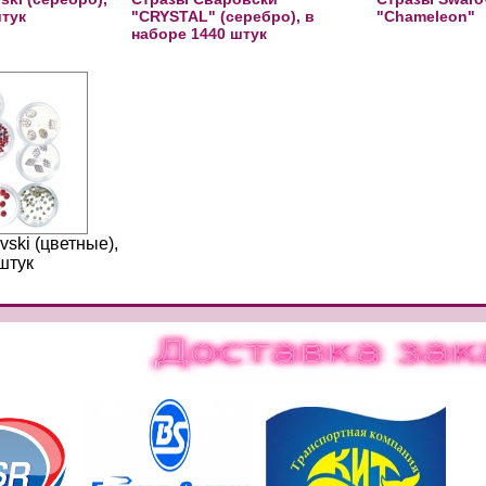
штук
"CRYSTAL" (серебро), в
"Сhameleon"
наборе 1440 штук
ski (цветные),
штук