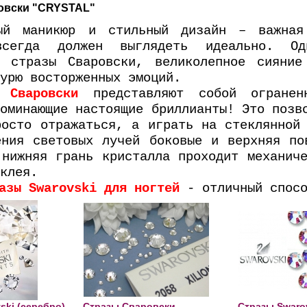
овски "CRYSTAL"
ый маникюр и стильный дизайн – важная
всегда должен выглядеть идеально. Одн
я стразы Сваровски, великолепное сияние
урю восторженных эмоций.
 Сваровски
представляют собой огранен
оминающие настоящие бриллианты! Это позв
росто отражаться, а играть на стеклянной
ения световых лучей боковые и верхняя по
 нижняя грань кристалла проходит механич
клея.
азы
Swarovski для ногтей
- отличный спосо
ki (серебро),
Стразы Сваровски
Стразы Swaro