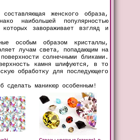
 составляющая женского образа,
ако наибольшей популярностью
 которых завораживает взгляд и
ные особым образом кристаллы,
оляет лучам света, попадающим на
 поверхности солнечными бликами.
верхность камня шлифуются, в то
ескую обработку для последующего
б сделать маникюр особенным!
vski
Стразы цветные (стекло), в