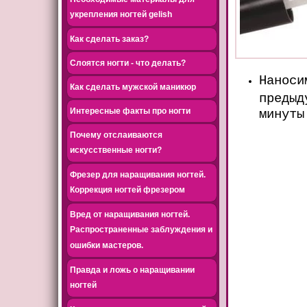
укрепления ногтей gelish
Как сделать заказ?
Слоятся ногти - что делать?
Наноси
Как сделать мужской маникюр
предыд
Интересные факты про ногти
минуты
Почему отслаиваются
искусственные ногти?
Фрезер для наращивания ногтей.
Коррекция ногтей фрезером
Вред от наращивания ногтей.
Распространенные заблуждения и
ошибки мастеров.
Правда и ложь о наращивании
ногтей