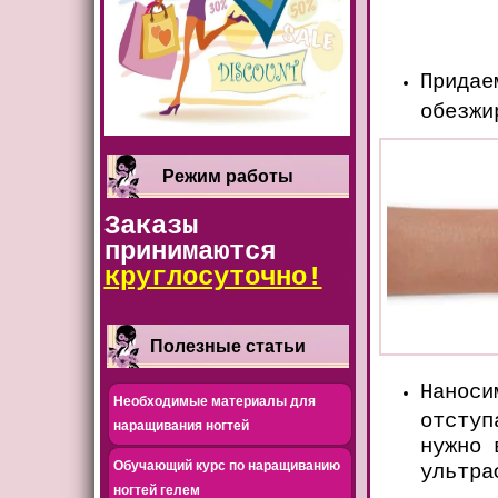
Придае
обезжи
Режим работы
Заказы
принимаются
круглосуточно!
Полезные статьи
Наноси
Необходимые материалы для
отступ
наращивания ногтей
нужно 
Обучающий курс по наращиванию
ультра
ногтей гелем