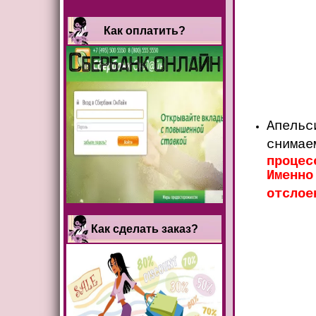
Как оплатить?
Апельс
снимае
процес
Именно
отслое
Как сделать заказ?