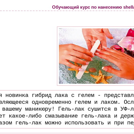
Обучающий курс по нанесению shellac
я новинка гибрид лака с гелем - представл
вляющееся одновременно гелем и лаком. Осл
 вашему
мaникюpу! Гель-лак сушится в УФ-л
ет какое-либо смазывание гель-лака и держ
азом гель-лак можно использовать и при пе