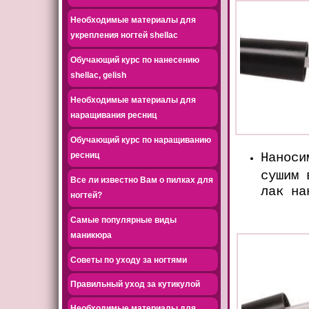
Необходимые материалы для
укрепления ногтей shellac
Обучающий курс по нанесению
shellac, gelish
Необходимые материалы для
наращивания ресниц
Обучающий курс по наращиванию
ресниц
Наноси
сушим 
Все ли известно Вам о пилках для
лак на
ногтей?
Самые популярные виды
маникюра
Советы по уходу за ногтями
Правильный уход за кутикулой
Необходимые материалы для