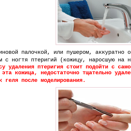
иновой палочкой, или пушером, аккуратно о
м с ногтя птеригий (кожицу, наросшую на н
су удаления птеригия стоит подойти с само
 эта кожица, недостаточно тщательно удале
к геля после моделирования.