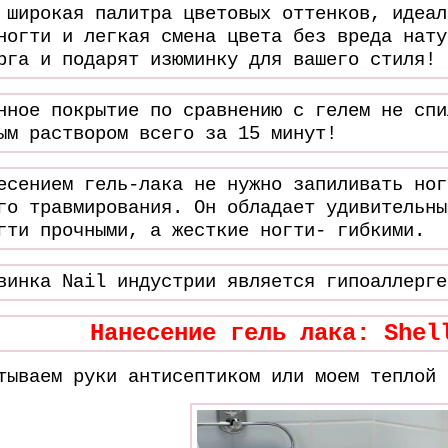
 широкая палитра цветовых оттенков, идеал
ногти и легкая смена цвета без вреда нату
рга и подарят изюминку для вашего стиля!
нное покрытие по сравнению с гелем не спи
ым раствором всего за 15 минут!
есением гель-лака не нужно запиливать ног
го травмирования. Он обладает удивительны
гти прочными, а жесткие ногти- гибкими.
винка Nail индустрии является гипоаллерге
Нанесение гель лака: Shel
тываем руки антисептиком
или моем теплой 