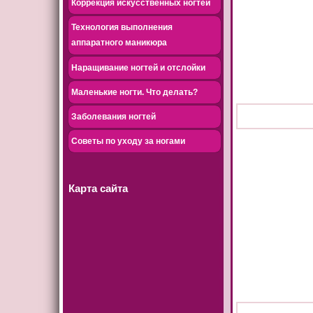
Коррекция искусственных ногтей
Технология выполнения
аппаратного маникюра
Наращивание ногтей и отслойки
Маленькие ногти. Что делать?
Заболевания ногтей
Советы по уходу за ногами
Карта сайта