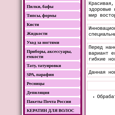
Красивая,
Пилки, бафы
здоровые 
мир восто
Типсы, формы
Кисти
Инновацио
Жидкости
специальн
Уход за ногтями
Перед нан
Приборы, аксессуары,
вариант е
емкости
гибкие но
Тату, татуировки
Данная но
SРА, парафин
Ресницы
Депиляция
Обраба
Пакеты Почта России
КЕРАТИН ДЛЯ ВОЛОС