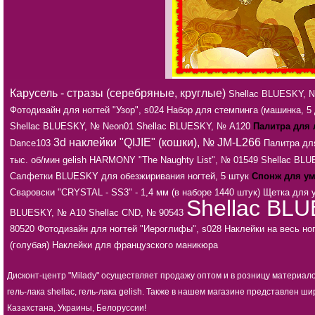
Карусель - стразы (серебряные, круглые)
Shellac BLUESKY, 
Фотодизайн для ногтей "Узор", s024
Набор для стемпинга (машинка, 5 
Shellac BLUESKY, № Neon01
Shellac BLUESKY, № А120
Палитра для 
3d наклейки "QIJIE" (кошки), № JM-L266
Dance103
Палитра для
тыс. об/мин
gelish HARMONY "The Naughty List", № 01549
Shellac BL
Салфетки BLUESKY для обезжиривания ногтей, 5 штук
Спонж для у
Сваровски "CRYSTAL - SS3" - 1,4 мм (в наборе 1440 штук)
Щетка для 
Shellac BL
BLUESKY, № А10
Shellac CND, № 90543
80520
Фотодизайн для ногтей "Иероглифы", s028
Наклейки на весь но
(голубая)
Наклейки для французского маникюра
Дисконт-центр "Milady" осуществляет продажу оптом и в розницу материал
гель-лака shellac, гель-лака gelish. Также в нашем магазине представлен
Казахстана, Украины, Белоруссии!