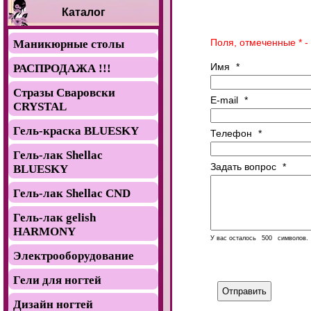
Каталог
Поля, отмеченные * -
Маникюрные столы
Имя
*
РАСПРОДАЖА !!!
Стразы Сваровски
E-mail
*
CRYSTAL
Гель-краска BLUESKY
Телефон
*
Гель-лак Shellac
Задать вопрос
*
BLUESKY
Гель-лак Shellac CND
Гель-лак gelish
HARMONY
У вас осталось
символов.
Электрооборудование
Гели для ногтей
Дизайн ногтей