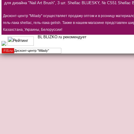
для дизайна "Nail Art Brush", 3 шт.
Shellac BLUESKY, № CS51
Shellac
Дисконт-центр "Milady" осуществляет продажу оптом и в розницу материал
гель-лака shellac, гель-лака gelish. Также в нашем магазине представлен
Казахстана, Украины, Белоруссии!
BLIZKO.ru рекомендует
FIS.
ru
Дисконт-центр "Milady"