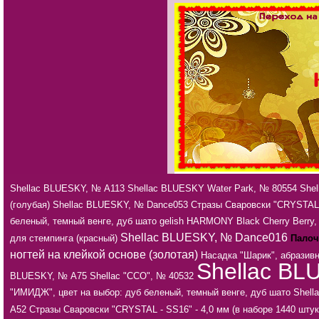
Shellac BLUESKY, № А113
Shellac BLUESKY Water Park, № 80554
She
(голубая)
Shellac BLUESKY, № Dance053
Стразы Сваровски "CRYSTAL -
беленый, темный венге, дуб шато
gelish HARMONY Black Cherry Berry
Shellac BLUESKY, № Dance016
для стемпинга (красный)
Палоч
ногтей на клейкой основе (золотая)
Насадка "Шарик", абразив
Shellac BL
BLUESKY, № А75
Shellac "CCO", № 40532
"ИМИДЖ", цвет на выбор: дуб беленый, темный венге, дуб шато
Shell
А52
Стразы Сваровски "CRYSTAL - SS16" - 4,0 мм (в наборе 1440 штук