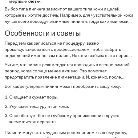
мертвые клетки.
Выбор типа пилинга зависит от вашего типа кожи и целей,
которые вы хотите достичь. Например, для чувствительной кожи
лучше всего подойдут энзимные пилинги, тогда как химические
— для более выразительных проблем.
Особенности и советы
Перед тем как записаться на процедуру, важно
проконсультироваться с профессионалом, чтобы выбрать
подходящий именно вам пилинг. Не стоит забывать и о периоде
восстановления: кожа может быть чувствительна и требовать
Учтите, что пилинг рекомендуется проводить в осенне-зимний
дополнительного ухода.
период, когда солнце менее активно. Это помогает
предотвратить появление пигментации. И, конечно, после
процедуры не забывайте о применении SPF-крема.
Вот как регулярный пилинг может преобразить вашу кожу:
Очищает и сужает поры.
Улучшает текстуру и тон кожи.
Способствует более глубокому проникновению других
косметических средств.
Пилинги могут стать чудесным дополнением к вашему уходу,