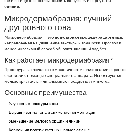
если вы ищете способы оживить вашу кожу и вернуть ей
сияние
.
Микродермабразия: лучший
друг ровного тона
Микродермабразия — это
популярная процедура для лица
,
направленная на улучшение текстуры и тона кожи. Простой и
менее инвазивный способ обновить внешний вид без
длительного восстановления.
Как работает микродермабразия?
Процедура заключается в механическом шлифовании верхнего
слоя кожи с помощью специального аппарата. Используются
мелкие кристаллы или алмазные насадки для мягкого
отшелушивания. Это стимулирует образование нового
Основные преимущества
коллагена, что способствует обновлению кожи.
Улучшение текстуры кожи
Выравнивание тона и снижение пигментации
Уменьшение мелких морщин и линий
Коррекция поверхностных шрамов от акне