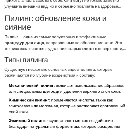
прихоть, а часть заботы о себе. Они могут не только заметно
улучшить внешний вид, но и серьезно повлиять на здоровье
вашей кожи в долгосрочной перспективе.
Пилинг: обновление кожи и
сияние
Пилинг — одна из самых популярных и эффективных
процедур для лица
, направленных на обновление кожи. Эта
техника заключается в удалении старых клеток с поверхности,
что способствует появлению более свежих и молодых клеток. В
Типы пилинга
результате кожа становится более гладкой и сияющей.
Существует несколько основных видов пилинга, которые
различаются по глубине воздействия и составу:
Механический пилинг
: включает использование абразивов
или специальных щеток для удаления верхнего слоя кожи.
Химический пилинг
: применяются кислоты, такие как
гликолевая или молочная, которые растворяют ороговевший
слой кожи.
Энзимный пилинг
: осуществляет мягкое воздействие
благодаря натуральным ферментам, которые расщепляют