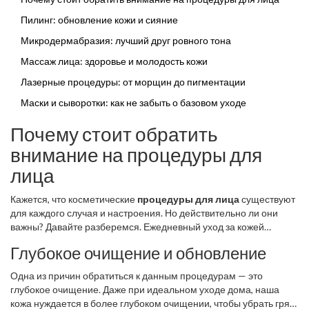
Пилинг: обновление кожи и сияние
Микродермабразия: лучший друг ровного тона
Массаж лица: здоровье и молодость кожи
Лазерные процедуры: от морщин до пигментации
Маски и сыворотки: как не забыть о базовом уходе
Почему стоит обратить
внимание на процедуры для
лица
Кажется, что косметические
процедуры для лица
существуют
для каждого случая и настроения. Но действительно ли они
важны? Давайте разберемся. Ежедневный уход за кожей
оказывает значительное влияние на её состояние, но
Глубокое очищение и обновление
профессиональные процедуры могут предложить нечто
большее.
Одна из причин обратиться к данным процедурам — это
глубокое очищение. Даже при идеальном уходе дома, наша
кожа нуждается в более глубоком очищении, чтобы убрать грязь