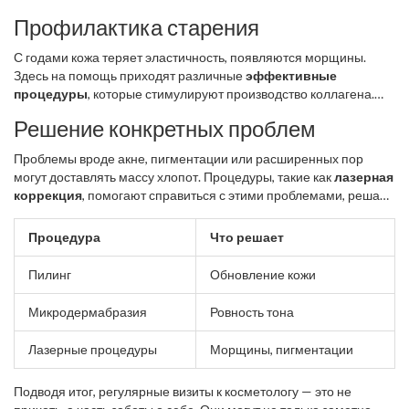
и отмершие клетки. Например,
пилинг
помогает обновить
Профилактика старения
верхний слой кожи, возвращая ей здоровый вид.
С годами кожа теряет эластичность, появляются морщины.
Здесь на помощь приходят различные
эффективные
процедуры
, которые стимулируют производство коллагена.
Это том, как массаж лица улучшает кровообращение и тонус
Решение конкретных проблем
кожи.
Проблемы вроде акне, пигментации или расширенных пор
могут доставлять массу хлопот. Процедуры, такие как
лазерная
коррекция
, помогают справиться с этими проблемами, решая
их прямо у корня.
Процедура
Что решает
Пилинг
Обновление кожи
Микродермабразия
Ровность тона
Лазерные процедуры
Морщины, пигментации
Подводя итог, регулярные визиты к косметологу — это не