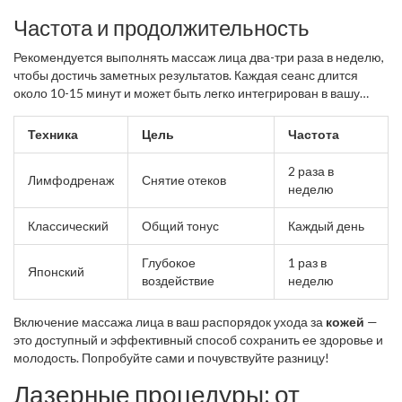
Частота и продолжительность
Рекомендуется выполнять массаж лица два-три раза в неделю,
чтобы достичь заметных результатов. Каждая сеанс длится
около 10-15 минут и может быть легко интегрирован в вашу
рутину ухода за кожей.
Техника
Цель
Частота
2 раза в
Лимфодренаж
Снятие отеков
неделю
Классический
Общий тонус
Каждый день
Глубокое
1 раз в
Японский
воздействие
неделю
Включение массажа лица в ваш распорядок ухода за
кожей
—
это доступный и эффективный способ сохранить ее здоровье и
молодость. Попробуйте сами и почувствуйте разницу!
Лазерные процедуры: от