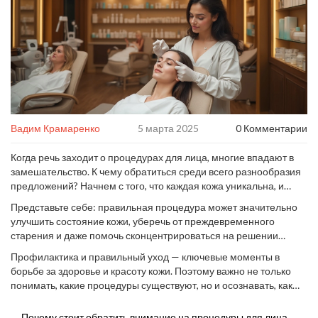
Вадим Крамаренко
5 марта 2025
0 Комментарии
Когда речь заходит о процедурах для лица, многие впадают в
замешательство. К чему обратиться среди всего разнообразия
предложений? Начнем с того, что каждая кожа уникальна, и
подходящий уход зависит от её особенностей.
Представьте себе: правильная процедура может значительно
улучшить состояние кожи, уберечь от преждевременного
старения и даже помочь сконцентрироваться на решении
конкретных проблем, будь то акне, морщины или неровный тон.
Профилактика и правильный уход — ключевые моменты в
Но как выбрать среди десятков вариантов?
борьбе за здоровье и красоту кожи. Поэтому важно не только
понимать, какие процедуры существуют, но и осознавать, как
они могут поддерживать или улучшать состояние вашего лица.
Почему стоит обратить внимание на процедуры для лица