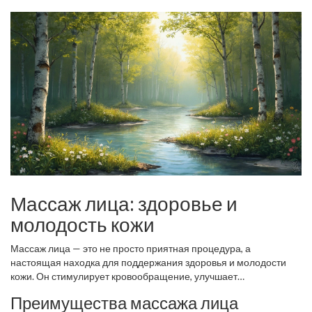
результаты и защитить
лицо
от дальнейших повреждений.
Массаж лица: здоровье и
молодость кожи
Массаж лица — это не просто приятная процедура, а
настоящая находка для поддержания здоровья и молодости
кожи. Он стимулирует кровообращение, улучшает
лимфодренаж и помогает разглаживать морщины. Регулярный
Преимущества массажа лица
массаж
улучшает цвет лица и делает кожу более упругой.