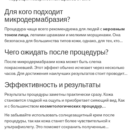
Для кого подходит
микродермабразия?
Процедура чаще всего рекомендуема для людей с
неровным
тоном лица
, легкими шрамами и мелкими морщинами. Она
безопасна для большинства типов кожи, однако, для тех, кто
страдает от экземы или розацеа, стоит проконсультироваться с
Чего ожидать после процедуры?
дерматологом.
После микродермабразии кожа может быть слегка
покрасневшей. Этот эффект обычно исчезает через несколько
часов. Для достижения наилучших результатов стоит проводить
курс из нескольких процедур.
Эффективность и результаты
Результаты процедуры заметны практически сразу. Кожа
становится гладкой на ощупь и приобретает сияющий вид. Как
и с большинством
косметологических процедур
,
регулярность играет важную роль в долгосрочных результатах.
Не забывайте использовать солнцезащитный крем после
процедуры, так как кожа станет более чувствительной к
ультрафиолету. Это поможет сохранить полученные