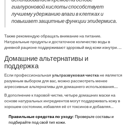
общего состояния кожи.
гиалуроновой кислоты способствует
лучшему удержанию влаги в клетках и
повышает защитные функции эпидермиса.
Также рекомендую обращать внимание на питание.
Натуральные продукты и достаточное количество воды в
дневной рационе поддерживают здоровый вид кожи изнутри. Не
забывайте о регулярных физических нагрузках и полноценном
Домашние альтернативы и
сне, которые помогут справиться со стрессом – главным врагом
поддержка
красивой кожи. Комбинация этих подходов сделает вашу кожу
не только здоровой, но и сияющей. Наконец, самоконтроль в
Если профессиональная
ультразвуковая чистка
не является
уходе за кожей – это залог её здоровья. Прекратите
разумным выбором для вас, можно рассмотреть менее
использование продукта сразу, если вы заметили раздражение
агрессивные альтернативы для домашнего использования.
или дискомфорт.
Один из таких способов – использование паровых бань перед
В дополнение к паровой чистке, четыре домашних маски на
чисткой, что позволяет открыть поры и облегчить удаление
основе натуральных ингредиентов могут поддерживать кожу в
загрязнений. Не стоит забывать и о мягких пилингах, которые
хорошем состоянии, избавляя её от токсинов и добавляя
также могут стать частью регулярного ухода без
необходимые питательные вещества. Например, медовые
дополнительного стресса для кожи.
Правильные средства по уходу
: Проверьте составы и
маски обладают антисептическими и восстанавливающими
подбирайте под свой тип кожи.
свойствами, идеально подходящими для чувствительной и