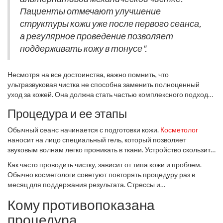
Пациенты отмечают улучшение
структуры кожи уже после первого сеанса,
а регулярное проведение позволяет
поддерживать кожу в тонусе".
Несмотря на все достоинства, важно помнить, что
ультразвуковая чистка не способна заменить полноценный
уход за кожей. Она должна стать частью комплексного подхода
вместе с домашними ритуалами и профессиональным уходом,
Процедура и ее этапы
так как питательные вещества лучше проникают в слои дермы,
очищенной от загрязнений и кератинизированных клеток.
Обычный сеанс начинается с подготовки кожи.
Косметолог
наносит на лицо специальный гель, который позволяет
звуковым волнам легко проникать в ткани. Устройство скользит
по коже, делая серию микро-импульсов. В результате
Как часто проводить чистку, зависит от типа кожи и проблем.
происходит победа над комедонами и черными точками. Чистка
Обычно косметологи советуют повторять процедуру раз в
завершается нанесением сыворотки и защитного крема,
месяц для поддержания результата. Стрессы и
составы которых усилены благодаря прошедшей процедуре.
неблагоприятная окружающая среда могут усугубить
Кому противопоказана
состояние кожи, и такие чистки помогают минимизировать их
воздействие. Благодаря индивидуальному подходу,
процедура