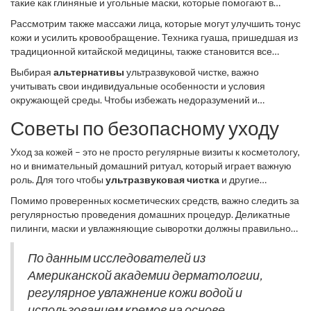
такие как глиняные и угольные маски, которые помогают в
загрязнений и макияжа.
детоксе кожи. Отвары лечебных трав и масла, такие как лаванда
Рассмотрим также массажи лица, которые могут улучшить тонус
и чайное дерево, поддерживают баланс и здоровье кожи.
кожи и усилить кровообращение. Техника гуаша, пришедшая из
традиционной китайской медицины, также становится все
более популярной. Считается, что она способствует снятию
Выбирая
альтернативы
ультразвуковой чистке, важно
напряжения и снижает отечность лица.
учитывать свои индивидуальные особенности и условия
окружающей среды. Чтобы избежать недоразумений и
нежелательных последствий, всегда рекомендуется
Советы по безопасному уходу
предварительная консультация с квалифицированным
специалистом.
Уход за кожей – это не просто регулярные визиты к косметологу,
но и внимательный домашний ритуал, который играет важную
роль. Для того чтобы
ультразвуковая чистка
и другие
процедуры приносили только пользу, необходимо соблюдать
Помимо проверенных косметических средств, важно следить за
некоторые правила. Например, начните с выбора правильных
регулярностью проведения домашних процедур. Деликатные
средств по уходу. Косметические продукты должны
пилинги, маски и увлажняющие сыворотки должны правильно
соответствовать вашему типу кожи и текущим её потребностям.
чередоваться с днями отдыха, чтобы кожа имела возможность
Ознакомьтесь с составом средств – избегайте тех, что содержат
восстановиться. Особое внимание следует уделить
По данным исследователей из
агрессивные химические вещества, если ваша кожа
увлажнению, особенно в осенне-зимний период, когда воздух
Американской академии дерматологии,
чувствительна.
более сухой. Избегайте пересушивания кожи, это может
регулярное увлажнение кожи водой и
спровоцировать преждевременное старение и ухудшение
использованием кремов на основе