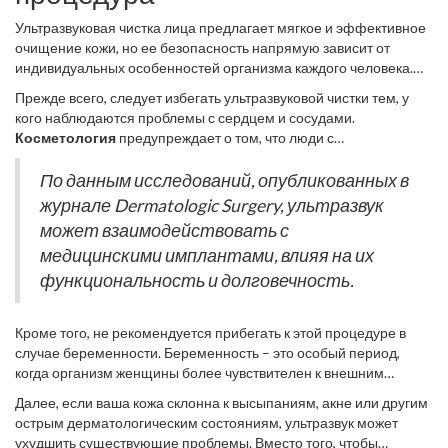
правильные рекомендации специалиста гарантируют
сохранение здоровой и ухоженной кожи надолго.
Ультразвуковая чистка лица предлагает мягкое и эффективное
очищение кожи, но ее безопасность напрямую зависит от
индивидуальных особенностей организма каждого человека.
Ультразвуковая чистка
, несмотря на свой щадящий характер,
Прежде всего, следует избегать ультразвуковой чистки тем, у
не всегда безопасна для всех. Пациентам с определенными
кого наблюдаются проблемы с сердцем и сосудами.
заболеваниями или особенностями стоит дважды подумать
Косметология
предупреждает о том, что люди с
перед тем, как решиться на эту процедуру.
кардиостимуляторами должны держаться подальше от
ультразвука. Воздействие ультразвука может вызвать
По данным исследований, опубликованных в
нарушение работы приборов, что крайне опасно.
журнале Dermatologic Surgery, ультразвук
может взаимодействовать с
медицинскими имплантами, влияя на их
функциональность и долговечность.
Кроме того, не рекомендуется прибегать к этой процедуре в
случае беременности. Беременность – это особый период,
когда организм женщины более чувствителен к внешним
воздействиям, и любые ненужные риски стоит минимизировать.
Далее, если ваша кожа склонна к высыпаниям, акне или другим
Тем более это важно для тех, кто только недавно родил или
острым дерматологическим состояниям, ультразвук может
кормит грудью. Временные гормональные изменения могут
ухудшить существующие проблемы. Вместо того, чтобы