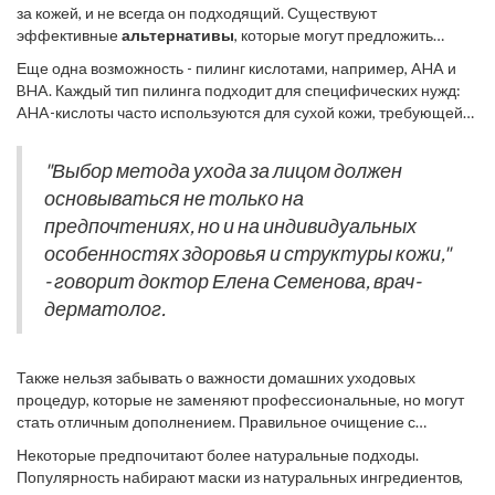
за кожей, и не всегда он подходящий. Существуют
эффективные
альтернативы
, которые могут предложить
подобные результаты. Одной из таких процедур является
Еще одна возможность - пилинг кислотами, например, AHA и
микродермабразия. Этот метод основан на использовании
BHA. Каждый тип пилинга подходит для специфических нужд:
мельчайших кристаллов для удаления омертвевших клеток
AHA-кислоты часто используются для сухой кожи, требующей
кожи, что помогает в борьбе с пигментацией и мелкими
увлажнения и омоложения, а BHA-кислоты - для жирной и
недостатками без использования ультразвука.
склонной к акне кожи. Это отличный способ тонкого воздействия
"Выбор метода ухода за лицом должен
на поверхностные слои эпидермиса, стимулируя обновление
основываться не только на
клеток. Такие процедуры могут эффективно очистить и
улучшить состояние кожи, избегая интенсивного
предпочтениях, но и на индивидуальных
ультразвукового воздействия.
особенностях здоровья и структуры кожи,"
- говорит доктор Елена Семенова, врач-
дерматолог.
Также нельзя забывать о важности домашних уходовых
процедур, которые не заменяют профессиональные, но могут
стать отличным дополнением. Правильное очищение с
помощью специальной косметики и технология двойного
Некоторые предпочитают более натуральные подходы.
очищения - метод, заключающийся в использовании сначала
Популярность набирают маски из натуральных ингредиентов,
масла, а затем пенки - обеспечивает эффективное удаление