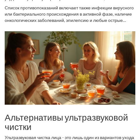
повлиять на реакцию кожи на ультразвук.
бороться с
пигментацией
и высыпаниями, вы можете
Список противопоказаний включает также инфекции вирусного
столкнуться с заметным ухудшением. Важно сначала
или бактериального происхождения в активной фазе, наличие
проконсультироваться с дерматологом, прежде чем
онкологических заболеваний, эпилепсию и любые острые
планировать какие-либо вмешательства на лице.
воспалительные процессы в организме. Важно понимать, что
ультразвук хоть и не пенетрирующая процедура, все равно
несет в себе определенные риски, особенно для людей с
перечисленными выше состояниями здоровья. Эти меры
предосторожности являются необходимыми для обеспечения
вашей безопасности и здоровья кожи.
Альтернативы ультразвуковой
чистки
Ультразвуковая чистка лица - это лишь один из вариантов ухода