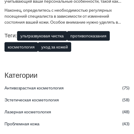
учитывающий ваши персональные особенности, такой как
возраст, тип и состояние кожи. Не забывайте, что
Наконец, определитесь с необходимостью регулярных
самостоятельное использование ультразвуковых аппаратов без
посещений специалиста в зависимости от изменений
надлежащей подготовки может привести к повреждениям и
состояния вашей кожи. Особое внимание нужно уделять в
ожогам. Любые нововведения в уходе стоит обговаривать с
случае ухудшений или возникновения новых симптомов.
опытным косметологом, чтобы избежать нежелательных
Доверяйте проверенным специалистам, тем, которые могут
Теги:
ультразвуковая чистка
противопоказания
последствий.
подтвердить квалификацию соответствующими сертификатами
и опытом работы. Обсудите с ними любые сомнения и найдете
косметология
уход за кожей
оптимальный подход к тому, чтобы сделать
кожу
здоровой и
сияющей безопасно.
Категории
Антивозрастная косметология
(75)
Эстетическая косметология
(58)
Лазерная косметология
(48)
Проблемная кожа
(43)