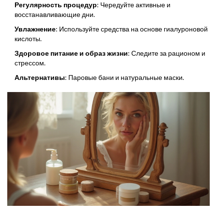
склонной к воспалениям кожи. Таким образом, в вашем
Регулярность процедур
: Чередуйте активные и
арсенале всегда есть безопасные и эффективные решения,
восстанавливающие дни.
которые избавляют от необходимости радикальных процедур.
Увлажнение
: Используйте средства на основе гиалуроновой
кислоты.
Здоровое питание и образ жизни
: Следите за рационом и
стрессом.
Альтернативы
: Паровые бани и натуральные маски.