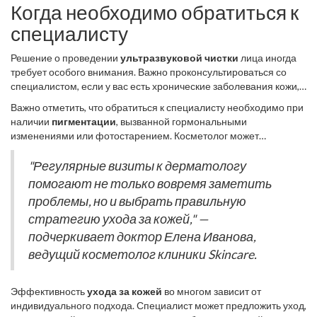
Когда необходимо обратиться к
специалисту
Решение о проведении
ультразвуковой чистки
лица иногда
требует особого внимания. Важно проконсультироваться со
специалистом, если у вас есть хронические заболевания кожи,
такие как розацеа или акне. Такие состояния могут усугубиться
Важно отметить, что обратиться к специалисту необходимо при
под воздействием ультразвука, если их природа не учтена
наличии
пигментации
, вызванной гормональными
косметологом. Профессиональная консультация необходима
изменениями или фотостарением. Косметолог может
также тем, кто имеет заболевания эндокринной системы или
предложить индивидуальный план ухода или альтернативные
сердечно-сосудистые проблемы. Неподходящая процедура
методы, безопасные для вашего типа кожи. Например, такие
"Регулярные визиты к дерматологу
может оказать негативное воздействие на общее самочувствие,
методы, как лазерная терапия или химический пилинг, могут
помогают не только вовремя заметить
что недопустимо.
быть более подходящими в определённых случаях. Это
проблемы, но и выбрать правильную
особенно актуально для людей, которые стараются избежать
стратегию ухода за кожей," —
возможных осложнений и заботятся о здоровье своего
эпидермиса.
подчеркивает доктор Елена Иванова,
ведущий косметолог клиники Skincare.
Эффективность
ухода за кожей
во многом зависит от
индивидуального подхода. Специалист может предложить уход,