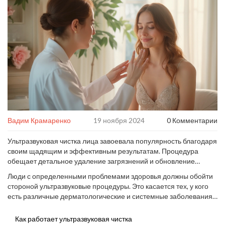
Вадим Крамаренко
19 ноября 2024
0 Комментарии
Ультразвуковая чистка лица завоевала популярность благодаря
своим щадящим и эффективным результатам. Процедура
обещает детальное удаление загрязнений и обновление
клеток, что способствует улучшению состояния кожи. Тем не
Люди с определенными проблемами здоровья должны обойти
менее, не все могут без опаски отправляться на такую чистку.
стороной ультразвуковые процедуры. Это касается тех, у кого
Важно учитывать индивидуальные особенности вашего
есть различные дерматологические и системные заболевания.
здоровья и состояния кожи.
Давайте рассмотрим, в каких случаях стоит быть особенно
внимательными и какие альтернативы стоит рассмотреть.
Как работает ультразвуковая чистка