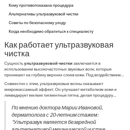
Кому противопоказана процедура
Альтернативы ультразвуковой чистки
Советы по безопасному уходу
Когда необходимо обратиться к специалисту
Как работает ультразвуковая
чистка
Сущность
ультразвуковой чистки
заключается в
использовании высокочастотных звуковых волн, которые
проникают на глубину верхних слоев кожи. Под воздействием
ультразвука микрочастицы, такие как грязь и сало, начинают
Совместно с этим, ультразвуковые волны оказывают
вибрировать и отслаиваться от поверхности кожи, удаляясь без
микромассажный эффект. Он улучшает метаболизм кожи и
какой-либо боли или повреждений. Это делает
ликвидирует мелкие пигментные пятна, делая процедуру
ультразвуковую чистку
особенно привлекательной для тех,
эффективной в борьбе с пигментацией. Процесс очищения
кто хочет добиться чистоты и сияния кожи без механического
также стимулирует иммунные процессы в эпидермисе, что
По мнению доктора Марии Ивановой,
вмешательства. По своим свойствам она помогает усилить
способствует уменьшению воспалительных реакций.
дерматолога с 20-летним стажем:
кровообращение, стимулирует регенерацию клеток и
Некоторыми специалистами процедура рекомендована для
способствует лучшему поглощению активных веществ
"Ультразвук является безвредной
решения проблемы расширенных пор и небольших рубцов.
косметики.
альтернативой механической чистке.