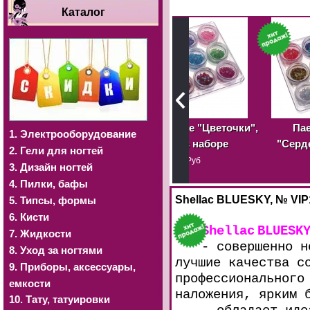
Каталог
га (в
Паетки цветные "Цветочки",
Паетки цветные
1. Электрооборудование
рисунка
12 штук в наборе
"Сердечки", 12 штук
2. Гели для ногтей
ь
наборе
250 Руб
3. Дизайн ногтей
250 Руб
4. Пилки, бафы
Shellac BLUESKY, № VIP
5. Типсы, формы
6. Кисти
Shellac
BLUESK
7. Жидкости
- совершенно н
8. Уход за ногтями
лучшие качества с
9. Приборы, аксессуары,
профессионального
емкости
наложения, ярким 
10. Тату, татуировки