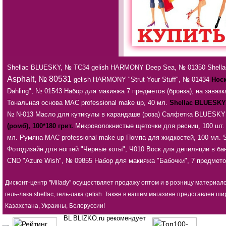
Shellac BLUESKY, № ТС34
gelish HARMONY Deep Sea, № 01350
Shell
Asphalt, № 80531
gelish HARMONY "Strut Your Stuff", № 01434
Нос
Dahling", № 01543
Набор для макияжа 7 предметов (бронза), на завязк
Тональная основа МАС professional make up, 40 мл.
Shellac BLUESKY
№ N-013
Масло для кутикулы в карандаше (роза)
Салфетка BLUESKY дл
(ромб), 100*180 грит.
Микроволокнистые щеточки для ресниц, 100 шт.
мл.
Румяна МАС professional make up
Помпа для жидкостей, 100 мл.
Фотодизайн для ногтей "Черные коты", Ч010
Воск для депиляции в бан
CND "Azure Wish", № 09855
Набор для макияжа "Бабочки", 7 предмет
Дисконт-центр "Milady" осуществляет продажу оптом и в розницу материал
гель-лака shellac, гель-лака gelish. Также в нашем магазине представлен
Казахстана, Украины, Белоруссии!
BLIZKO.ru рекомендует