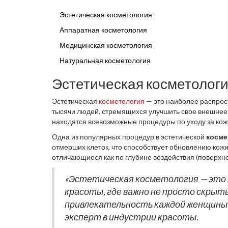
Эстетическая косметология
Аппаратная косметология
Медицинская косметология
Натуральная косметология
Эстетическая косметолог
Эстетическая
косметология
— это наиболее распрос
тысячи людей, стремящихся улучшить свое внешнее с
находятся всевозможные процедуры по уходу за кож
свежести, а также устранение недостатков, таких ка
Одна из популярных процедур в эстетической
косме
Процесс омоложения и улучшения состояния кожи зд
отмерших клеток, что способствует обновлению кож
Специалисты активно применяют новейшие методы, 
отличающиеся как по глубине воздействия (поверхно
препаратов (например, химический или лазерный пил
специалист подбирает оптимальный вариант для каж
«Эстетическая косметология — это 
исследованиям, почти 60% женщин, испытавших пили
красоты, где важно не просто скрыт
недель после процедуры.
привлекательность каждой женщины
эксперт в индустрии красоты.