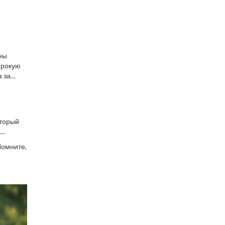
ны
ирокую
 за
оторый
Помните,