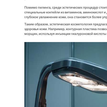
Помимо пилинга, среди эстетических процедур стои
специальные коктейли из витаминов, аминокислот и
глубокое увлажнение кожи, она становится более уп
мезотерапию для борьбы с первыми признаками стар
Таким образом, эстетическая косметология предлаг
невысокой травматичностью и не требует длительно
здоровья кожи. Например, контурная пластика позво
многих людей.
морщин, используя инъекции гиалуроновой кислоты 
улучшает эстетический вид кожи, но и способен фор
эстетической косметологии есть мощный арсенал ре
резких и необратимых изменений.