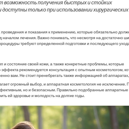
 возможность получения быстрых и стойких
 доступны только при использовании хирургических
а проведения и показания к применению, которые обязательно долж
 началом лечения. Важно понимать, что несмотря на достаточно ш
 процедуры требуют определенной подготовки и последующего ухода
дуется избегать нахождения на солнце и использовать
цессы регенерации.
ип и состояние своей кожи, а также конкретные проблемы, которые
 эффекта рекомендуется консультация с опытным косметологом, к
енно вам. Не стоит пренебрегать также информацией об аппаратах,
фикацией специалистов. Не ожидайте мгновенного результата без
гает огромный выбор, и аппаратная косметология не исключение. 
сле процедур.
ффективным, но и безопасным. Правильно подобранные аппаратные
ть ей здоровье и молодость на долгие годы.