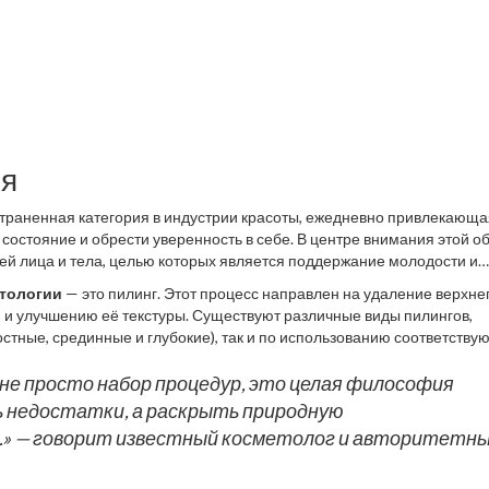
ия
траненная категория в индустрии красоты, ежедневно привлекающа
остояние и обрести уверенность в себе. В центре внимания этой о
ей лица и тела, целью которых является поддержание молодости и
к морщины, пигментные пятна, акне и другие эстетические проблемы.
тологии
— это пилинг. Этот процесс направлен на удаление верхне
есь не ограничивается только использованием косметических средс
и и улучшению её текстуры. Существуют различные виды пилингов,
включая пилинги, мезотерапию и контурную пластику.
стные, срединные и глубокие), так и по использованию соответству
инг). Каждый из них имеет свои показания и особенности, и именно
дого клиента, основываясь на типе кожи и решаемых задачах. Согл
не просто набор процедур, это целая философия
нг, отметили значительное улучшение состояния кожи уже через не
ь недостатки, а раскрыть природную
.» — говорит известный косметолог и авторитетн