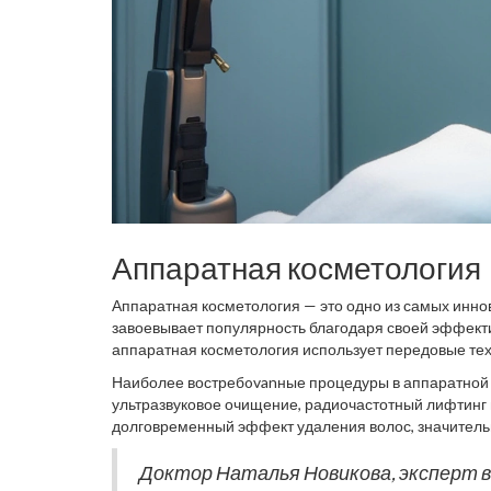
Аппаратная косметология
Аппаратная косметология — это одно из самых инно
завоевывает популярность благодаря своей эффекти
аппаратная косметология использует передовые те
и коррекции различных недостатков. Все процедуры
Наиболее востребovanные процедуры в аппаратной
чутким контролем профессионалов, что гарантирует 
ультразвуковое очищение, радиочастотный лифтинг 
долговременный эффект удаления волос, значитель
Микродермабразия прекрасно справляется с удалени
более гладкой и свежей. Ультразвуковое очищение п
Доктор Наталья Новикова, эксперт 