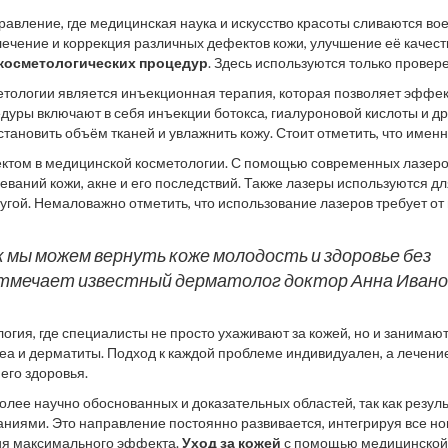
авление, где медицинская наука и искусство красоты сливаются во
ечение и коррекция различных дефектов кожи, улучшение её качест
косметологических процедур
. Здесь используются только провер
достичь заметных и длительных результатов.
тологии является инъекционная терапия, которая позволяет эффе
дуры включают в себя инъекции ботокса, гиалуроновой кислоты и др
ановить объём тканей и увлажнить кожу. Стоит отметить, что именн
асность и качество используемых препаратов, что делает такие пр
ктом в медицинской косметологии. С помощью современных лазер
еваний кожи, акне и его последствий. Также лазеры используются д
ругой. Немаловажно отметить, что использование лазеров требует от
ыполненная процедура может нанести вред.
к мы можем вернуть коже молодость и здоровье без
отмечает известный дерматолог доктор Анна Ивано
гия, где специалисты не просто ухаживают за кожей, но и занимаю
цеа и дерматиты. Подход к каждой проблеме индивидуален, а лечени
его здоровья.
лее научно обоснованных и доказательных областей, так как резуль
иями. Это направление постоянно развивается, интегрируя все н
ния максимального эффекта.
Уход за кожей
с помощью медицинской