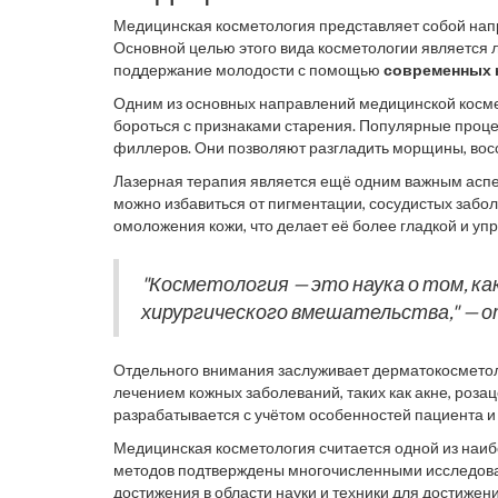
Медицинская косметология представляет собой напр
Основной целью этого вида косметологии является л
поддержание молодости с помощью
современных 
научно обоснованные методики, которые позволяют 
Одним из основных направлений медицинской косме
бороться с признаками старения. Популярные проце
филлеров. Они позволяют разгладить морщины, восст
медицинской косметологии акцент ставится на безоп
Лазерная терапия является ещё одним важным аспе
доступными и безопасными для пациентов.
можно избавиться от пигментации, сосудистых забол
омоложения кожи, что делает её более гладкой и уп
высокой квалификации и опыта, ведь неправильно в
"Косметология — это наука о том, ка
хирургического вмешательства," — 
Отдельного внимания заслуживает дерматокосметоло
лечением кожных заболеваний, таких как акне, роза
разрабатывается с учётом особенностей пациента и 
Медицинская косметология считается одной из наибо
методов подтверждены многочисленными исследован
достижения в области науки и техники для достиже