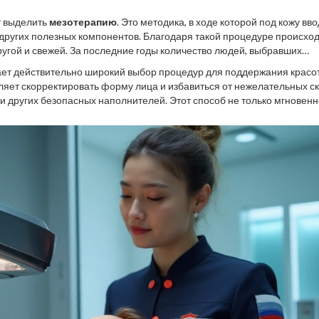
т выделить
мезотерапию
. Это методика, в ходе которой под кожу вв
 других полезных компонентов. Благодаря такой процедуре происхо
ругой и свежей. За последние годы количество людей, выбравших
ения, продолжает уверенно расти. Эта методика отличилась своей
ает действительно широкий выбор процедур для поддержания красо
го реабилитационного периода, что делает ее весьма привлекатель
ляет скорректировать форму лица и избавиться от нежелательных ск
и других безопасных наполнителей. Этот способ не только мгновенн
мировать новую форму лица без хирургического вмешательства. В це
шений, который помогает каждому выглядеть молодо и привлекател