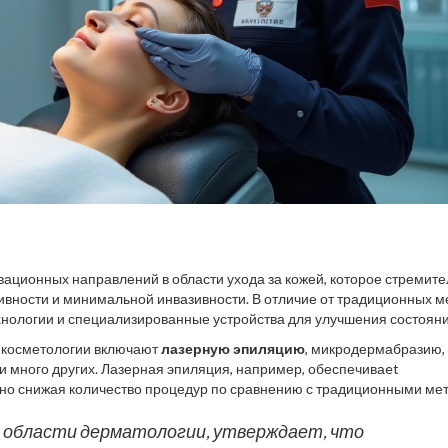
вационных направлений в области ухода за кожей, которое стремит
вности и минимальной инвазивности. В отличие от традиционных м
хнологии и специализированные устройства для улучшения состоян
 проводятся с использованием высокотехнологичного оборудования
 косметологии включают
лазерную эпиляцию
, микродермабразию,
отличные результаты без риска для здоровья.
и много других. Лазерная эпиляция, например, обеспечиваet
но снижая количество процедур по сравнению с традиционными ме
ем мертвых клеток кожи и стимулирует выработку новых, что делае
омогает избавиться от загрязнений и улучшить цвет лица, безболезн
в области дерматологии, утверждает, что