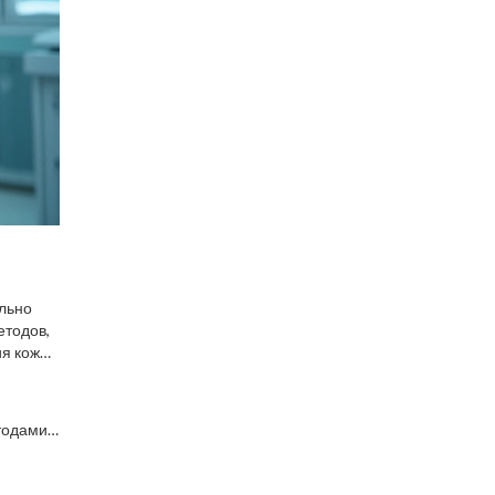
ельно
етодов,
ия кожи
 под
тодами.
т кожу
енно