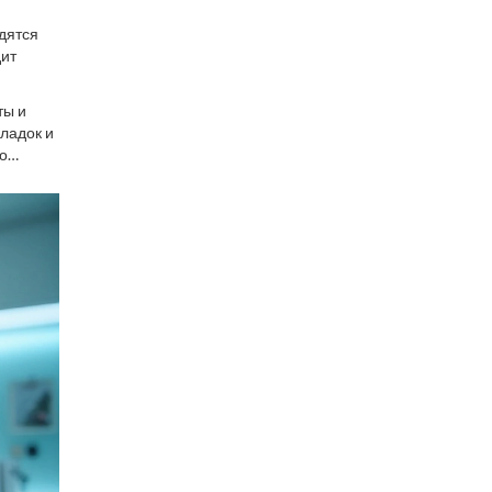
одятся
дит
ты и
ной для
ладок и
о
лом, у
ьно без