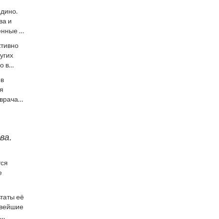
едино.
ва и
енные и
ктивно
угих
о в
оцедуры
ов
ля
 врача
ва.
тся
е
таты её
овейшие