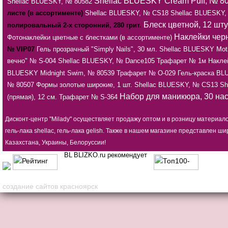
Shellac BLUESKY Cream Puff, № 8
Shellac BLUESKY, № 80582
листе (в ассортименте)
Shellac BLUESKY, № CS18
Shellac BLUESKY
Блеск цветной, 12 шту
полировальный 2-х сторонний, 280 грит.
Наклейки черн
Фотонаклейки цветные с блестками (в ассортименте)
№ VIP07
Гель прозрачный "Simply Nails", 30 мл.
Shellac BLUESKY Moth
вечно" № S-004
Shellac BLUESKY, № Dance105
Трафарет № 1м
Накле
BLUESKY Midnight Swim, № 80539
Трафарет № О-029
Гель-краска BL
№ 80507
Формы золотые широкие, 1 шт.
Shellac BLUESKY, № CS13
Sh
Набор для маникюра, 30 на
(прямая), 12 см.
Трафарет № S-364
Дисконт-центр "Milady" осуществляет продажу оптом и в розницу материал
гель-лака shellac, гель-лака gelish. Также в нашем магазине представлен
Казахстана, Украины, Белоруссии!
BLIZKO.ru рекомендует
создание сайтов красноярск