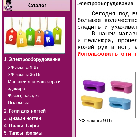
Электрооборудование
Каталог
Сегодня под в
большее количеств
следить и ухажива
В нашем магаз
и п
едикюра, проце
кожей рук и ног, 
Использовать эти 
1. Электрооборудование
- УФ лампы 9 Вт
- УФ лампы 36 Вт
- Машинки для маникюра и
педикюра
- Фрезы, насадки
- Пылесосы
2. Гели для ногтей
3. Дизайн ногтей
УФ-лампы 9 Вт
4. Пилки, бафы
5. Типсы, формы