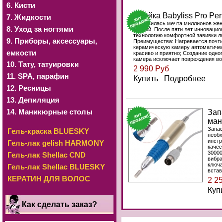
6. Кисти
Плойка Babyliss Pro Perf
7. Жидкости
Свершилась мечта миллионов женщ
8. Уход за ногтями
усилий. После пяти лет инновацио
технологию комфортной завивки л
9. Приборы, аксессуары,
Преимущества: Нагревается почти
керамическую камеру автоматичес
емкости
красиво и приятно; Создание одно
камера исключает повреждения в
10. Тату, татуировки
2 990 Руб
11. SРА, парафин
Купить Подробнее
12. Ресницы
13. Депиляция
14. Маникюрные столы
Зап
ман
Запас
Гель-краска BLUESKY
необх
инстр
Гель-лак gelish HARMONY
качес
30000
Гель-лак Shellac CND
вибра
ключа
Гель-лак Shellac BLUESKY
встав
КЕРАТИН ДЛЯ ВОЛОС
2 2
Куп
Как сделать заказ?