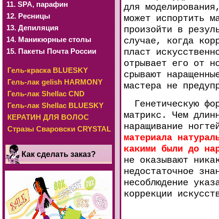
11. SРА, парафин
для моделирования
12. Ресницы
может испортить м
13. Депиляция
произойти в резул
14. Маникюрные столы
случае, когда кор
15. Пакеты Почта России
пласт искусственн
отрывает его от н
Гель-краска BLUESKY
срывают наращенны
Гель-лак gelish HARMONY
мастера не предуп
Гель-лак Shellac CND
Генетическую форм
Гель-лак Shellac BLUESKY
матрикс. Чем длин
КЕРАТИН ДЛЯ ВОЛОС
наращивание ногте
Стразы Сваровски CRYSTAL
материала натурал
какими были до на
Как сделать заказ?
не оказывают ника
недостаточное зна
несоблюдение указ
коррекции искусст