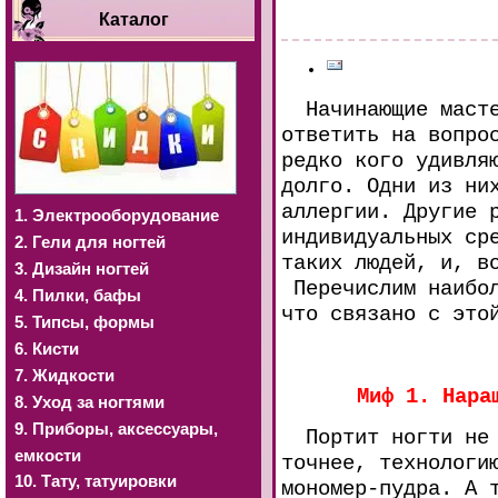
Каталог
Начинающие маст
ответить на вопро
редко кого удивля
долго. Одни из ни
аллергии. Другие 
1. Электрооборудование
индивидуальных ср
2. Гели для ногтей
таких людей, и, в
3. Дизайн ногтей
Перечислим наибол
4. Пилки, бафы
что связано с это
5. Типсы, формы
6. Кисти
7. Жидкости
Миф 1. Нара
8. Уход за ногтями
9. Приборы, аксессуары,
Портит ногти не м
емкости
точнее, технологи
10. Тату, татуировки
мономер-пудра. А 