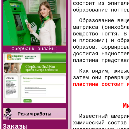
состоит из эпител
образование ногте
Образование вещес
матрикса (онихобл
вещество ногтя. В
и плоскими) и обр
образом, формиров
Сбербанк-онлайн:
достигая надногте
пластина представ
Как видим, живые 
затем они превращ
пластина состоит 
М
Режим работы
Известный америка
химический состав
Заказы