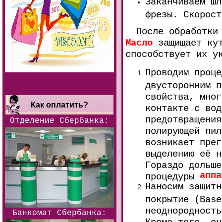
Заканчиваем шл
фрезы. Скорост
После обработки 
Масло
защищает кут
способствует их у
Проводим проц
двусторонним п
свойства, мног
Как оплатить?
контакте с вод
предотвращения
Отделение Сбербанка:
полирующей пил
возникает прег
выделению её н
Гораздо дольше
аппа
процедуры
Наносим защит
покрытие (Base
неоднородность
Банкомат Сбербанка:
Кроме того, он