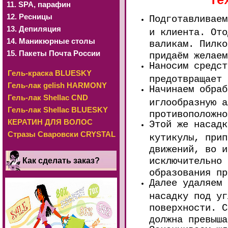
Те
11. SРА, парафин
12. Ресницы
Подготавливаем
13. Депиляция
и клиента. Ото
14. Маникюрные столы
валикам. Пилк
15. Пакеты Почта России
придаём желаем
Наносим средс
Гель-краска BLUESKY
предотвращает 
Гель-лак gelish HARMONY
Начинаем обраб
Гель-лак Shellac CND
иглообразную а
Гель-лак Shellac BLUESKY
противоположно
КЕРАТИН ДЛЯ ВОЛОС
Этой же насадк
Стразы Сваровски CRYSTAL
кутикулы, прип
движений, во и
исключительно 
Как сделать заказ?
образования пр
Далее удаляем 
насадку под уг
поверхности. 
должна превыша