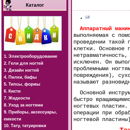
Каталог
Аппаратный мани
выполняемая с пом
проведении такой 
клетки. Основное 
нетравматичность,
1. Электрооборудование
исключен. Он выпо
2. Гели для ногтей
проблемными ногтя
3. Дизайн ногтей
повреждения), сух
4. Пилки, бафы
называют разновид
5. Типсы, формы
6. Кисти
Основной инструме
7. Жидкости
быстро вращающими
8. Уход за ногтями
ногтевых пластин
9. Приборы, аксессуары,
операции при обра
емкости
ногтевой пластины
10. Тату, татуировки