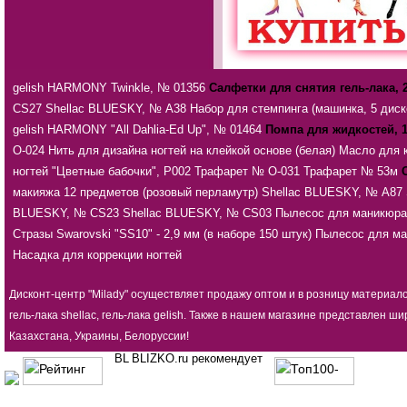
gelish HARMONY Twinkle, № 01356
Салфетки для снятия гель-лака, 
CS27
Shellac BLUESKY, № А38
Набор для стемпинга (машинка, 5 диско
gelish HARMONY "All Dahlia-Ed Up", № 01464
Помпа для жидкостей, 1
О-024
Нить для дизайна ногтей на клейкой основе (белая)
Масло для к
ногтей "Цветные бабочки", Р002
Трафарет № О-031
Трафарет № 53м
макияжа 12 предметов (розовый перламутр)
Shellac BLUESKY, № А87
BLUESKY, № CS23
Shellac BLUESKY, № CS03
Пылесос для маникюра 
Стразы Swarovski "SS10" - 2,9 мм (в наборе 150 штук)
Пылесос для ма
Насадка для коррекции ногтей
Дисконт-центр "Milady" осуществляет продажу оптом и в розницу материал
гель-лака shellac, гель-лака gelish. Также в нашем магазине представлен
Казахстана, Украины, Белоруссии!
BLIZKO.ru рекомендует