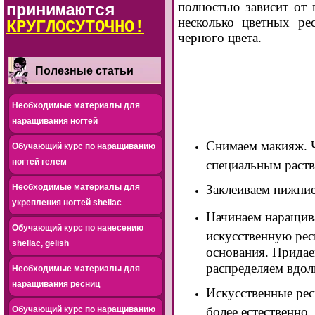
полностью зависит от 
принимаются
несколько цветных ре
КРУГЛОСУТОЧНО!
черного цвета.
Полезные статьи
Необходимые материалы для
наращивания ногтей
Снимаем макияж. Ч
Обучающий курс по наращиванию
ногтей гелем
специальным раст
Необходимые материалы для
Заклеиваем нижние
укрепления ногтей shellac
Начинаем наращива
Обучающий курс по нанесению
искусственную ресн
shellac, gelish
основания. Придае
распределяем вдол
Необходимые материалы для
наращивания ресниц
Искусственные рес
Обучающий курс по наращиванию
более естественно