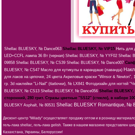
Shellac BLUESKY, № Dance063
Shellac BLUESKY, № VIP15
Нить для 
LED+CCFL лампа 36 Вт (черная)
Shellac BLUESKY, № YYF02
Shellac 
09858
Shellac BLUESKY, № CS39
Shellac BLUESKY, № Dance007
Салф
Накл
BLUESKY, № CS47
Масло для кутикулы в карандаше (лаванда)
для лаков на цепочке, 24 цвета
Акриловые краски "Winsor & Newton", 
гр.
3d наклейки "Li-Nail" (бабочки), № LX841
Фотодизайн для ногтей "Ч
BLUESKY, № CS13
Shellac BLUESKY, № Dance056
Shellac BLUESKY,
сторонний, 280 грит.
Стразы цветные "SS12" (стекло), в наборе 10
Shellac BLUESKY Romantique, № 
BLUESKY Asphalt, № 80531
Дисконт-центр "Milady" осуществляет продажу оптом и в розницу материал
гель-лака shellac, гель-лака gelish. Также в нашем магазине представлен
Казахстана, Украины, Белоруссии!