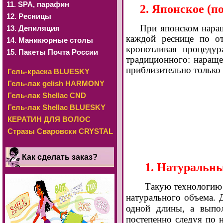
11. SРА, парафин
2. Японское (
12. Ресницы
При японском наращ
13. Депиляция
каждой реснице по от
14. Маникюрные столы
кропотливая процедур
15. Пакеты Почта России
традиционного: нараще
приблизительно только 
Гель-краска BLUESKY
Гель-лак gelish HARMONY
Гель-лак Shellac CND
Гель-лак Shellac BLUESKY
КЕРАТИН ДЛЯ ВОЛОС
Стразы Сваровски CRYSTAL
Как сделать заказ?
1. Натуральн
Такую технологию 
натурального объема. 
одной длины, а выпол
постепенно следуя по 