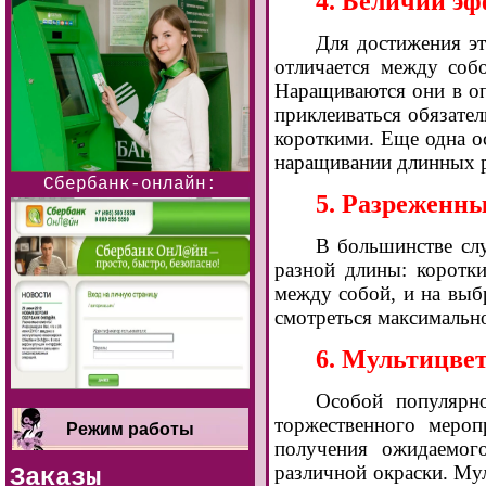
4. Беличий эф
Для достижения эт
отличается между соб
Наращиваются они в оп
приклеиваться обязател
короткими. Еще одна ос
наращивании длинных р
Сбербанк-онлайн:
5. Разреженн
В большинстве слу
разной длины: коротк
между собой, и на выб
смотреться максимально
6. Мультицве
Особой популярно
торжественного мероп
Режим работы
получения ожидаемого
различной окраски. Му
Заказы