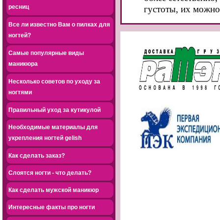
ресниц
густоты, их можно
Все ли известно Вам о пилках для
ногтей?
Самые популярные виды
маникюра
Несколько советов по уходу за
ногтями
Правильный уход за кутикулой
Необходимые материалы для
укрепления ногтей gelish
Как сделать заказ?
Слоятся ногти - что делать?
Как сделать мужской маникюр
Интересные факты про ногти