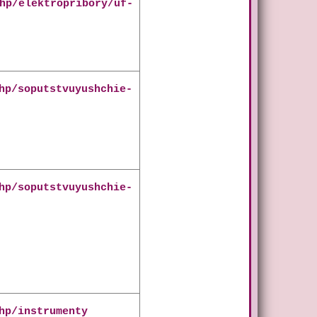
hp/elektropribory/uf-
hp/soputstvuyushchie-
hp/soputstvuyushchie-
hp/instrumenty