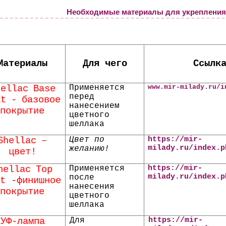
Необходимые материалы для укрепления н
Материалы
Для чего
Ссылк
hellac
Base
Применяется
www
.
mir
-
milady
.
ru
/
i
перед
at
-
базовое
нанесением
покрытие
цветного
шеллака
Shellac
–
Цвет по
https://mir-
milady.ru/index.p
желанию!
цвет!
hellac
Top
Применяется
https://mir-
milady.ru/index.p
после
t -финишное
нанесения
покрытие
цветного
шеллака
УФ-лампа
Для
https://mir-