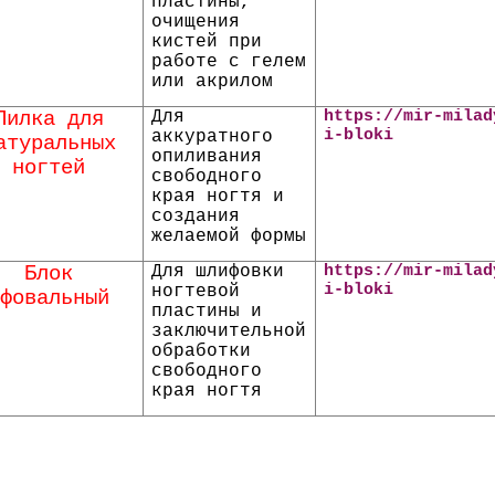
пластины,
очищения
кистей при
работе с гелем
или акрилом
Пилка для
Для
https://mir-milad
i-bloki
аккуратного
атуральных
опиливания
ногтей
свободного
края ногтя и
создания
желаемой формы
Блок
Для
шлифовки
https://mir-milad
i-bloki
ногтевой
ифовальный
пластины и
заключительной
обработки
свободного
края ногтя