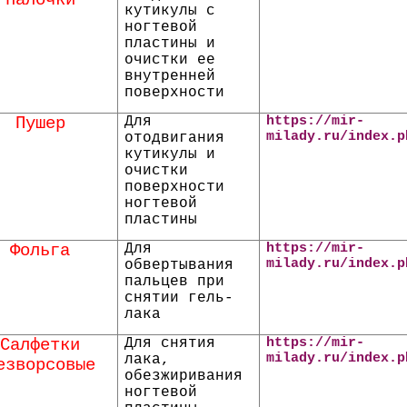
палочки
кутикулы с
ногтевой
пластины и
очистки ее
внутренней
поверхности
Пушер
Для
https://mir-
milady.ru/index.p
отодвигания
кутикулы и
очистки
поверхности
ногтевой
пластины
Фольга
Для
https://mir-
milady.ru/index.p
обвертывания
пальцев при
снятии гель-
лака
Салфетки
Для снятия
https://mir-
milady.ru/index.p
лака,
езворсовые
обезжиривания
ногтевой