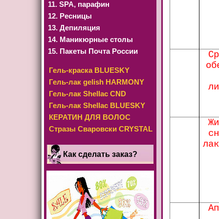
11. SРА, парафин
12. Ресницы
13. Депиляция
14. Маникюрные столы
15. Пакеты Почта России
Ср
об
Гель-краска BLUESKY
Гель-лак gelish HARMONY
ли
Гель-лак Shellac CND
Гель-лак Shellac BLUESKY
КЕРАТИН ДЛЯ ВОЛОС
Жи
Стразы Сваровски CRYSTAL
сн
лак
Как сделать заказ?
Ап