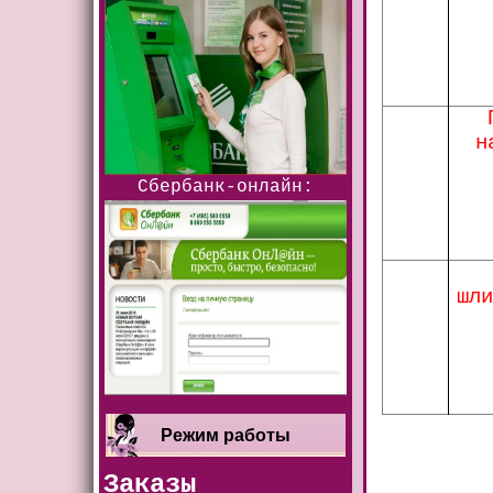
н
Сбербанк-онлайн:
шл
Режим работы
Заказы