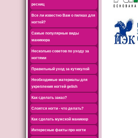
ресниц
Все ли известно Вам о пилках для
ногтей?
Самые популярные виды
маникюра
Несколько советов по уходу за
ногтями
Правильный уход за кутикулой
Необходимые материалы для
укрепления ногтей gelish
Как сделать заказ?
Слоятся ногти - что делать?
Как сделать мужской маникюр
Интересные факты про ногти