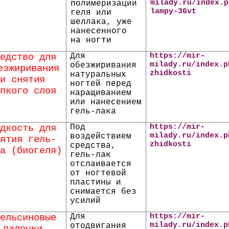
milady.ru/index.p
полимеризации
lampy-36vt
геля или
шеллака, уже
нанесенного
на ногти
едство для
Для
https://mir-
milady.ru/index.p
обезжиривания
езжиривания
zhidkosti
натуральных
и снятия
ногтей перед
пкого слоя
наращиванием
или нанесением
гель-лака
дкость для
Под
https://mir-
milady.ru/index.p
воздействием
ятия гель-
zhidkosti
средства,
а (биогеля)
гель-лак
отслаивается
от ногтевой
пластины и
снимается без
усилий
ельсиновые
Д
ля
https://mir-
milady.ru/index.p
отодвигания