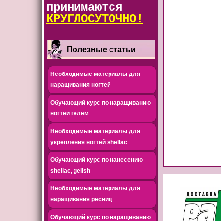
принимаются
КРУГЛОСУТОЧНО!
Полезные статьи
Необходимые материалы для
наращивания ногтей
Обучающий курс по наращиванию
ногтей гелем
Необходимые материалы для
укрепления ногтей shellac
Обучающий курс по нанесению
shellac, gelish
Необходимые материалы для
наращивания ресниц
Обучающий курс по наращиванию