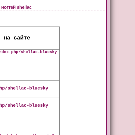
огтей shellac
а на сайте
ndex
.
php
/
shellac
-
bluesky
hp/shellac-bluesky
hp/shellac-bluesky