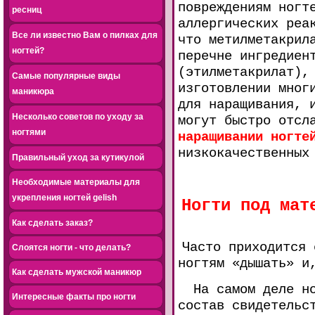
повреждениям ногт
ресниц
аллергических реа
Все ли известно Вам о пилках для
что метилметакрил
ногтей?
перечне ингредиен
(этилметакрилат),
Самые популярные виды
изготовлении мног
маникюра
для наращивания, 
Несколько советов по уходу за
могут быстро отсл
ногтями
наращивании ногте
низкокачественных
Правильный уход за кутикулой
Необходимые материалы для
укрепления ногтей gelish
Ногти под мат
Как сделать заказ?
Часто приходится 
Слоятся ногти - что делать?
ногтям «дышать» и
Как сделать мужской маникюр
На самом деле ног
Интересные факты про ногти
состав свидетельс