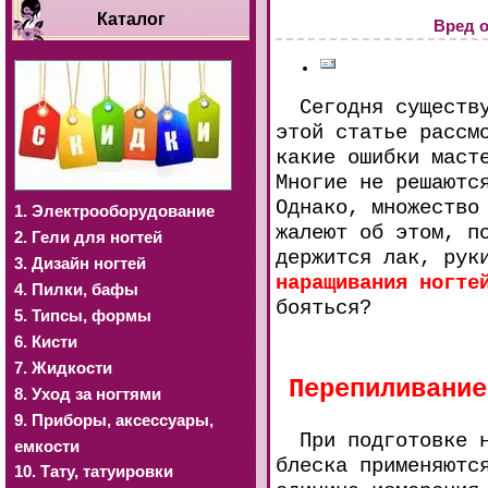
Каталог
Вред о
Сегодня существу
этой статье рассм
какие ошибки маст
Многие не решаютс
Однако, множество
1. Электрооборудование
жалеют об этом, п
2. Гели для ногтей
держится лак, рук
3. Дизайн ногтей
наращивания ногте
4. Пилки, бафы
бояться?
5. Типсы, формы
6. Кисти
7. Жидкости
Перепиливание
8. Уход за ногтями
9. Приборы, аксессуары,
При подготовке на
емкости
блеска применяютс
10. Тату, татуировки