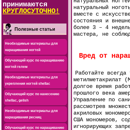
натуральных ногте
принимаются
натуральный ногот
КРУГЛОСУТОЧНО!
вместе с искусств
состояния и внешн
более 3 – 4 недел
Полезные статьи
мастера, не соблю
Необходимые материалы для
наращивания ногтей
Вред от нара
Обучающий курс по наращиванию
ногтей гелем
Работайте всегда 
Необходимые материалы для
метилметакрилат (
укрепления ногтей shellac
долгое время рабо
прошлого века аме
Обучающий курс по нанесению
Управление по сан
shellac, gelish
рассмотрев множес
Необходимые материалы для
акриловых мономер
наращивания ресниц
США мономеров, со
игнорирующих запр
Обучающий курс по наращиванию