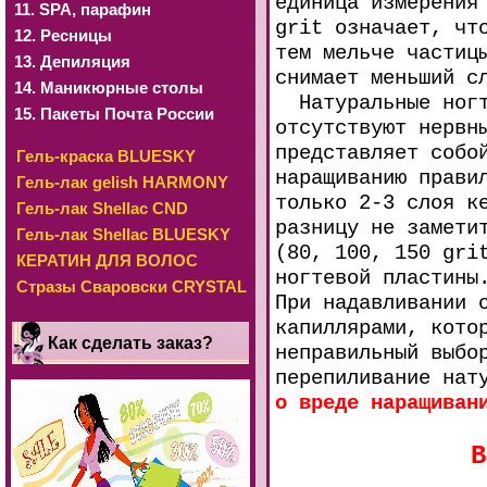
единица измерения
11. SРА, парафин
grit означает, чт
12. Ресницы
тем мельче частиц
13. Депиляция
снимает меньший с
14. Маникюрные столы
Натуральные ногти
15. Пакеты Почта России
отсутствуют нервн
представляет собо
Гель-краска BLUESKY
наращиванию прави
Гель-лак gelish HARMONY
только 2-3 слоя к
Гель-лак Shellac CND
разницу не замети
Гель-лак Shellac BLUESKY
(80, 100, 150 gri
КЕРАТИН ДЛЯ ВОЛОС
ногтевой пластины
Стразы Сваровски CRYSTAL
При надавливании 
капиллярами, кото
Как сделать заказ?
неправильный выбо
перепиливание нат
о вреде наращиван
В