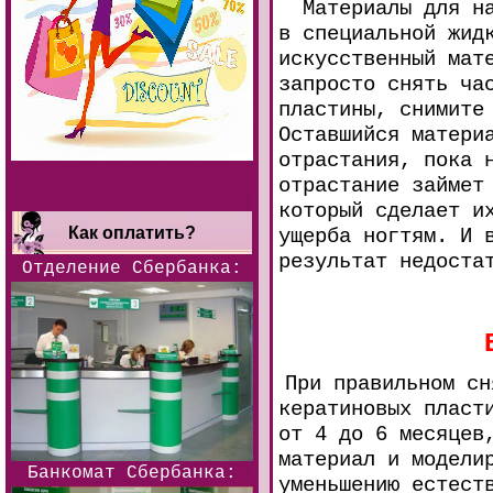
Материалы для нар
в специальной жид
искусственный мат
запросто снять ча
пластины, снимите
Оставшийся матери
отрастания, пока 
отрастание займет
который сделает и
Как оплатить?
ущерба ногтям. И 
результат недоста
Отделение Сбербанка:
При правильном сн
кератиновых пласт
от 4 до 6 месяцев
материал и модели
Банкомат Сбербанка:
уменьшению естест