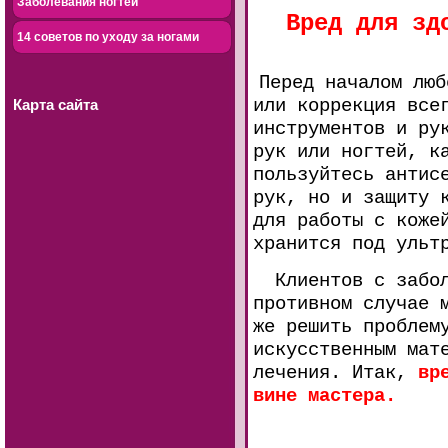
Заболевания ногтей
Вред для зд
14 советов по уходу за ногами
Перед началом люб
или коррекция все
Карта сайта
инструментов и ру
рук или ногтей, к
пользуйтесь антис
рук, но и защиту 
для работы с коже
хранится под ульт
Клиентов с заболе
противном случае 
же решить проблем
искусственным мат
лечения. Итак,
вр
вине мастера.