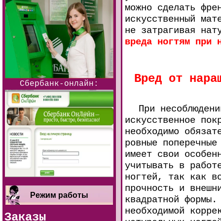
можно сделать фре
искусственный мат
не затрагивая нат
вреда ногтям при 
Вред от нара
Сбербанк-онлайн:
При несоблюдени
искусственное пок
необходимо обязат
ровные поперечные
имеет свои особен
учитывать в работ
ногтей, так как в
прочность и внешн
Режим работы
квадратной формы.
необходимой корре
Заказы