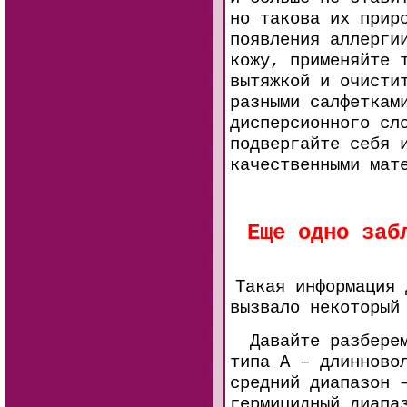
но такова их прир
появления аллерги
кожу, применяйте 
вытяжкой и очисти
разными салфеткам
дисперсионного сл
подвергайте себя 
качественными мат
Еще одно заб
Такая информация 
вызвало некоторый
Давайте разберемс
типа А – длинново
средний диапазон 
гермицидный диапа