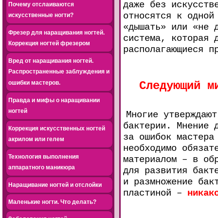
даже без искусств
Почему отслаиваются
относятся к одной
искусственные ногти?
«дышать» или «не 
Фрезер для наращивания ногтей.
система, которая 
Коррекция ногтей фрезером
располагающиеся п
Вред от наращивания ногтей.
Распространенные заблуждения и
ошибки мастеров.
Следующий м
Правда и мифы о наращивании
ногтей
Многие утверждают
бактерии. Мнение 
Коррекция искусственных ногтей
за ошибок мастера
акрилом или гелем
необходимо обязат
Технология выполнения
материалом – в об
аппаратного маникюра
для развития бакт
и размножение бак
Наращивание ногтей и отслойки
пластиной –
никак
Маленькие ногти. Что делать?