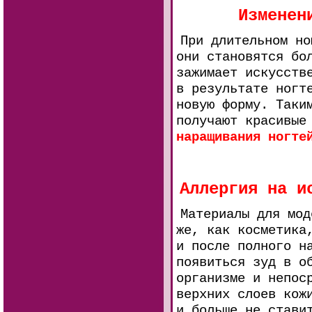
Изменен
При длительном но
они становятся бо
зажимает искусств
в результате ногт
новую форму. Таки
получают красивые
наращивания ногте
Аллергия на и
Материалы для мо
же, как косметика
и после полного н
появиться зуд в о
организме и непос
верхних слоев кож
и больше не стави