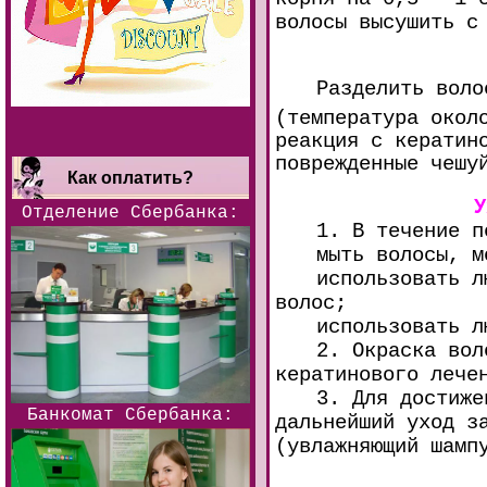
волосы высушить с
Разделить воло
(температура окол
реакция с кератин
поврежденные чешу
Как оплатить?
У
Отделение Сбербанка:
1. В течение п
мыть волосы, м
использовать л
волос;
использовать л
2. Окраска вол
кератинового лече
3. Для достиже
Банкомат Сбербанка:
дальнейший уход з
(увлажняющий шам