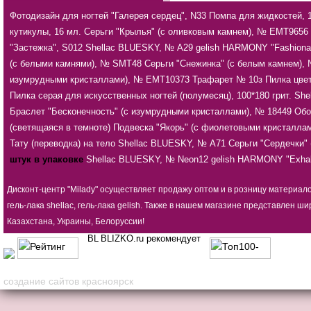
Фотодизайн для ногтей "Галерея сердец", N33
Помпа для жидкостей, 
кутикулы, 16 мл.
Серьги "Крылья" (с оливковым камнем), № ЕМТ9656
"Застежка", S012
Shellac BLUESKY, № А29
gelish HARMONY "Fashionab
(с белыми камнями), № SMT48
Серьги "Снежинка" (с белым камнем)
изумрудными кристаллами), № ЕМТ10373
Трафарет № 10з
Пилка цве
Пилка серая для искусственных ногтей (полумесяц), 100*180 грит.
She
Браслет "Бесконечность" (с изумрудными кристаллами), № 18449
Обо
(светящаяся в темноте)
Подвеска "Якорь" (с фиолетовыми кристалла
Тату (переводка) на тело
Shellac BLUESKY, № А71
Серьги "Сердечки"
штук в упаковке
Shellac BLUESKY, № Neon12
gelish HARMONY "Exhal
Дисконт-центр "Milady" осуществляет продажу оптом и в розницу материал
гель-лака shellac, гель-лака gelish. Также в нашем магазине представлен
Казахстана, Украины, Белоруссии!
BLIZKO.ru рекомендует
создание сайтов красноярск