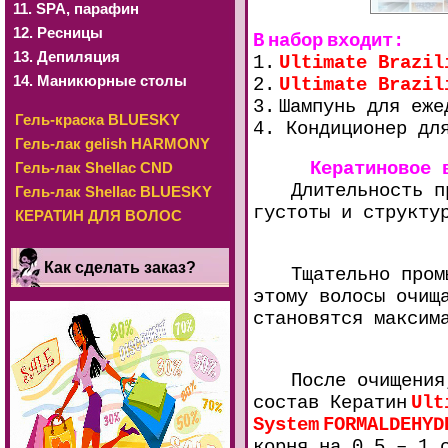
11. SРА, парафин
12. Ресницы
В
набор
входит
:
13. Депиляция
1.
Ultimate Brazil
14. Маникюрные столы
2.
Ultimate Brazil
3.
Шампунь
для еже
Гель-краска BLUESKY
4. Кондиционер дл
Гель-лак gelish HARMONY
Кератиновое 
Гель-лак Shellac CND
Длительность п
Гель-лак Shellac BLUESKY
густоты и структу
КЕРАТИН ДЛЯ ВОЛОС
Как сделать заказ?
Тщательно пром
этому волосы очищ
становятся максим
После очищения
состав Кератин
Ult
System
FORMALDEHYD
корня на 0,5 – 1 