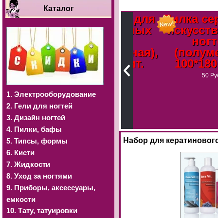
Каталог
Пилка серая для
Пилка серая 
искусственных
искусственн
ногтей
ногтей
(прямоугольная),
(полумесяц)
100*180 грит.
100*180 грит
50 Руб
50 Руб
 для
1. Электрооборудование
нных
2. Гели для ногтей
мб),
3. Дизайн ногтей
ит.
4. Пилки, бафы
Набор для кератинового
5. Типсы, формы
6. Кисти
7. Жидкости
8. Уход за ногтями
9. Приборы, аксессуары,
емкости
10. Тату, татуировки