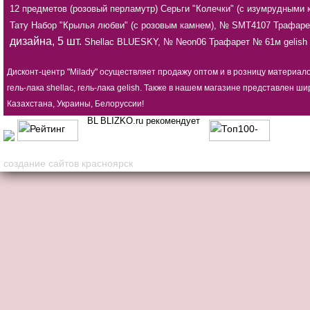
12 предметов (розовый перламутр)
Серьги "Колечки" (с изумрудными
Тату
Набор "Крылья любви" (с розовым камнем), № SMT4107
Трафаре
дизайна, 5 шт.
Shellac BLUESKY, № Neon06
Трафарет № 61м
gelis
Дисконт-центр "Milady" осуществляет продажу оптом и в розницу материал
гель-лака shellac, гель-лака gelish. Также в нашем магазине представлен
Казахстана, Украины, Белоруссии!
BLIZKO.ru рекомендует
создание сайтов красноярск