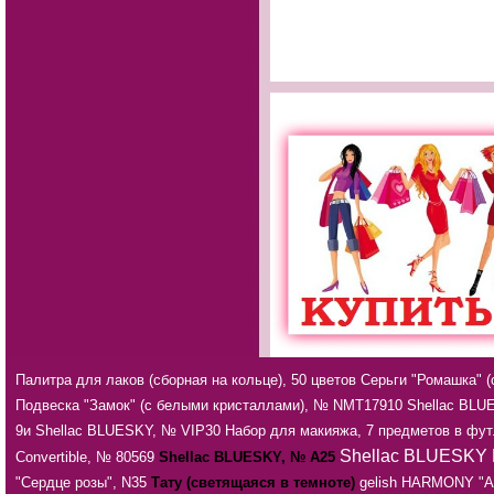
Палитра для лаков (сборная на кольце), 50 цветов
Серьги "Ромашка" 
Подвеска "Замок" (с белыми кристаллами), № NMT17910
Shellac BLUE
9и
Shellac BLUESKY, № VIP30
Набор для макияжа, 7 предметов в фут
Shellac BLUESKY 
Convertible, № 80569
Shellac BLUESKY, № А25
"Сердце розы", N35
Тату (светящаяся в темноте)
gelish HARMONY "Af