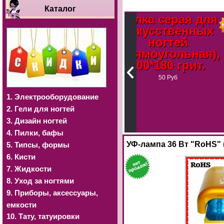
Каталог
Пилка серая для
Пилка серая 
искусственных
искусственн
ногтей
ногтей
(прямоугольная),
(полумесяц)
100*180 грит.
100*180 грит
50 Руб
50 Руб
 для
1. Электрооборудование
нных
2. Гели для ногтей
мб),
3. Дизайн ногтей
ит.
4. Пилки, бафы
УФ-лампа 36 Вт "RoHS" 
5. Типсы, формы
6. Кисти
7. Жидкости
8. Уход за ногтями
9. Приборы, аксессуары,
емкости
10. Тату, татуировки