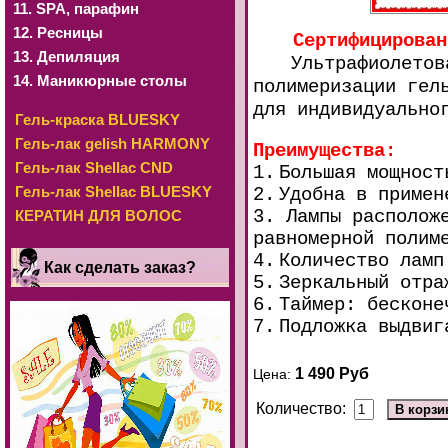
11. SРА, парафин
12. Ресницы
Сертифицирован
13. Депиляция
Ультрафиолетов
14. Маникюрные столы
полимеризации гел
для индивидуально
Гель-краска BLUESKY
Гель-лак gelish HARMONY
Преимущества:
Гель-лак Shellac CND
1.
Большая мощност
Гель-лак Shellac BLUESKY
2.
Удобна в примен
3. Лампы располож
КЕРАТИН ДЛЯ ВОЛОС
равномерной полим
4.
Количество ламп
Как сделать заказ?
5.
Зеркальный отра
6.
Таймер: бесконе
7.
Подложка выдвиг
1 490 Руб
Цена:
Количество: