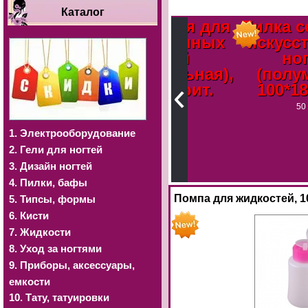
Каталог
Пилка серая для
Пилка серая 
искусственных
искусственн
ногтей
ногтей
(прямоугольная),
(полумесяц)
100*180 грит.
100*180 грит
50 Руб
50 Руб
 для
1. Электрооборудование
нных
2. Гели для ногтей
мб),
3. Дизайн ногтей
ит.
4. Пилки, бафы
Помпа для жидкостей, 1
5. Типсы, формы
6. Кисти
7. Жидкости
8. Уход за ногтями
9. Приборы, аксессуары,
емкости
10. Тату, татуировки