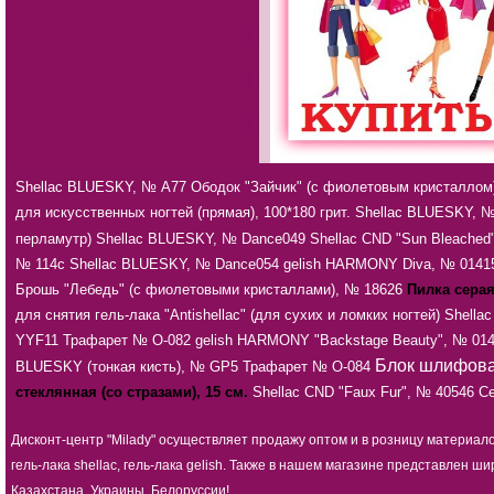
Shellac BLUESKY, № А77
Ободок "Зайчик" (с фиолетовым кристаллом
для искусственных ногтей (прямая), 100*180 грит.
Shellac BLUESKY, №
перламутр)
Shellac BLUESKY, № Dance049
Shellac CND "Sun Bleached
№ 114c
Shellac BLUESKY, № Dance054
gelish HARMONY Diva, № 0141
Брошь "Лебедь" (с фиолетовыми кристаллами), № 18626
Пилка серая
для снятия гель-лака "Antishellac" (для сухих и ломких ногтей)
Shella
YYF11
Трафарет № О-082
gelish HARMONY "Backstage Beauty", № 01
Блок шлифовал
BLUESKY (тонкая кисть), № GP5
Трафарет № О-084
стеклянная (со стразами), 15 см.
Shellac CND "Faux Fur", № 40546
Се
Дисконт-центр "Milady" осуществляет продажу оптом и в розницу материал
гель-лака shellac, гель-лака gelish. Также в нашем магазине представлен
Казахстана, Украины, Белоруссии!