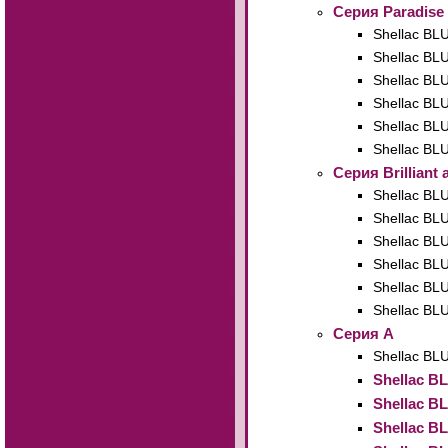
Серия Paradise
Shellac BL
Shellac BL
Shellac BL
Shellac BL
Shellac BL
Shellac BL
Серия Brilliant
Shellac BL
Shellac BL
Shellac BL
Shellac BL
Shellac BL
Shellac BL
Cерия А
Shellac BL
Shellac B
Shellac B
Shellac B