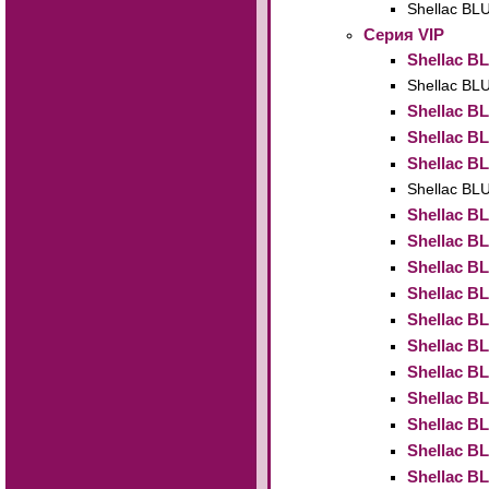
Shellac B
Cерия VIP
Shellac B
Shellac BL
Shellac B
Shellac B
Shellac B
Shellac BL
Shellac B
Shellac B
Shellac B
Shellac B
Shellac B
Shellac B
Shellac B
Shellac B
Shellac B
Shellac B
Shellac B