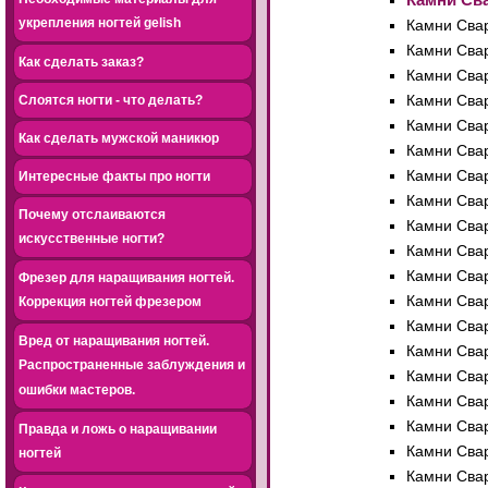
укрепления ногтей gelish
Камни Свар
Камни Свар
Как сделать заказ?
Камни Свар
Камни Свар
Слоятся ногти - что делать?
Камни Свар
Как сделать мужской маникюр
Камни Свар
Камни Свар
Интересные факты про ногти
Камни Свар
Почему отслаиваются
Камни Свар
искусственные ногти?
Камни Свар
Камни Свар
Фрезер для наращивания ногтей.
Камни Свар
Коррекция ногтей фрезером
Камни Свар
Вред от наращивания ногтей.
Камни Свар
Распространенные заблуждения и
Камни Свар
ошибки мастеров.
Камни Свар
Камни Свар
Правда и ложь о наращивании
Камни Свар
ногтей
Камни Свар