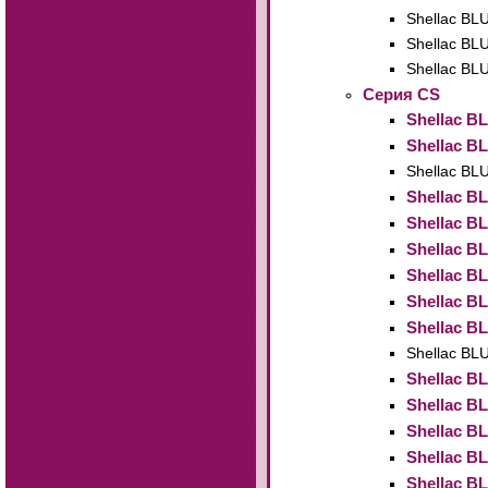
Shellac BL
Shellac BL
Shellac BL
Cерия CS
Shellac B
Shellac B
Shellac B
Shellac B
Shellac B
Shellac B
Shellac B
Shellac B
Shellac B
Shellac BL
Shellac B
Shellac B
Shellac B
Shellac B
Shellac B