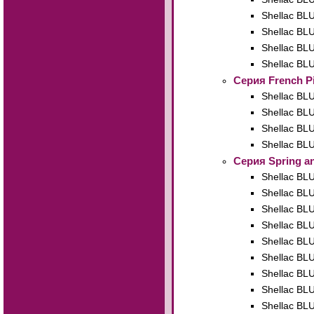
Shellac BL
Shellac BL
Shellac BL
Shellac BL
Серия French P
Shellac BL
Shellac BL
Shellac BL
Shellac BL
Cерия Spring 
Shellac BL
Shellac BL
Shellac BL
Shellac BL
Shellac BL
Shellac BL
Shellac BL
Shellac BL
Shellac BLU