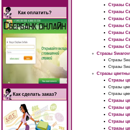
Стразы Св
Стразы Св
Как оплатить?
Стразы Св
Стразы Св
Стразы Св
Стразы Св
Стразы Св
Стразы Swarov
Стразы Swa
Стразы Swa
Стразы цветные
Стразы цв
Стразы цве
Стразы цве
Как сделать заказ?
Стразы цв
Стразы цв
Стразы цв
Стразы цв
Стразы цв