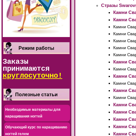
Стразы Swarovs
Камни Сва
Камни Сва
Камни Свар
Камни Свар
Камни Свар
Камни Свар
Режим работы
Камни Свар
Заказы
Камни Сва
принимаются
Камни Свар
круглосуточно!
Камни Сва
Камни Свар
Камни Сва
Полезные статьи
Камни Свар
Камни Сва
Необходимые материалы для
Камни Сва
наращивания ногтей
Камни Сва
Камни Сва
Обучающий курс по наращиванию
Камни Сва
ногтей гелем