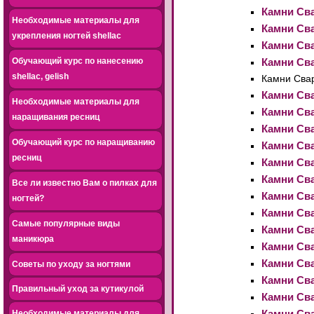
Камни Сва
Необходимые материалы для
Камни Сва
укрепления ногтей shellac
Камни Сва
Обучающий курс по нанесению
Камни Сва
shellac, gelish
Камни Свар
Камни Сва
Необходимые материалы для
Камни Сва
наращивания ресниц
Камни Сва
Обучающий курс по наращиванию
Камни Сва
ресниц
Камни Сва
Камни Сва
Все ли известно Вам о пилках для
Камни Сва
ногтей?
Камни Сва
Самые популярные виды
Камни Сва
маникюра
Камни Сва
Камни Сва
Советы по уходу за ногтями
Камни Сва
Правильный уход за кутикулой
Камни Сва
Камни Сва
Необходимые материалы для