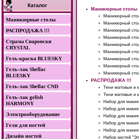
Каталог
Маникюрные столы
Маникюрный стол
Маникюрные столы
Маникюрный сто
РАСПРОДАЖА !!!
Маникюрный сто
Маникюрный стол
Стразы Сваровски
Маникюрный стол
CRYSTAL
Маникюрный стол
Гель-краска BLUESKY
Маникюрный стол
Маникюрный стол
Гель-лак Shellac
Маникюрный стол
BLUESKY
РАСПРОДАЖА !!!
Гель-лак Shellac CND
Тени матовые и м
Тени матовые и м
Гель-лак gelish
Набор для макия
HARMONY
Набор для макия
Электрооборудование
Набор для макия
Набор для макия
Гели для ногтей
Набор для макия
Дизайн ногтей
Набор кистей "Эл