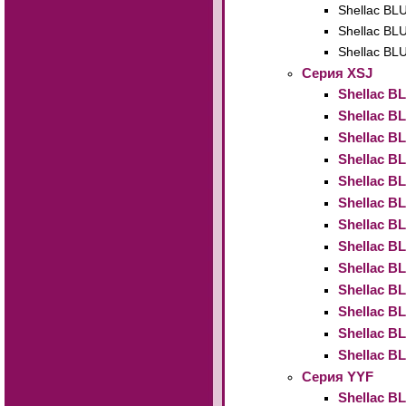
Shellac BL
Shellac BL
Shellac BL
Серия XSJ
Shellac B
Shellac B
Shellac B
Shellac B
Shellac B
Shellac B
Shellac B
Shellac B
Shellac B
Shellac B
Shellac B
Shellac B
Shellac B
Серия YYF
Shellac B