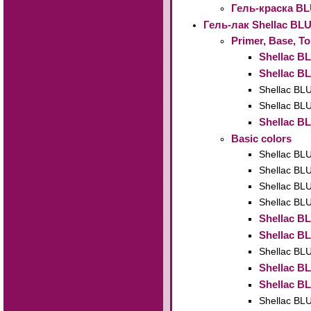
Гель-краска BL
Гель-лак Shellac B
Primer, Base, T
Shellac B
Shellac 
Shellac B
Shellac B
Shellac B
Basic colors
Shellac BL
Shellac BL
Shellac BL
Shellac BL
Shellac BL
Shellac B
Shellac BL
Shellac B
Shellac B
Shellac BL