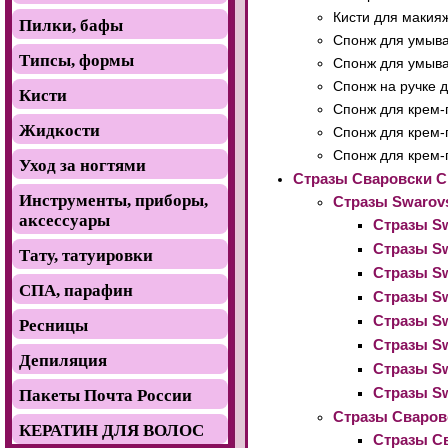
Кисти для макияж
Пилки, бафы
Спонж для умыва
Типсы, формы
Спонж для умыв
Спонж на ручке 
Кисти
Спонж для крем-
Жидкости
Спонж для крем-п
Спонж для крем-
Уход за ногтями
Стразы Сваровски 
Инструменты, приборы,
Стразы Swarovs
аксессуары
Стразы Sw
Стразы Sw
Тату, татуировки
Стразы Sw
СПА, парафин
Стразы Sw
Стразы Sw
Ресницы
Стразы Sw
Депиляция
Стразы Sw
Стразы Sw
Пакеты Почта России
Стразы Сваровс
КЕРАТИН ДЛЯ ВОЛОС
Стразы Св