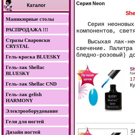
Серия Neon
Каталог
Sh
Маникюрные столы
Серия неоновых
РАСПРОДАЖА !!!
компонентов, свет
Стразы Сваровски
Высыхая лак-не
CRYSTAL
свечение. Палитра
бледно-розовый) д
Гель-краска BLUESKY
Гель-лак Shellac
Sh
BLUESKY
Гол
17
Гель-лак Shellac CND
К
Гель-лак gelish
HARMONY
Электрооборудование
Гели для ногтей
S
Дизайн ногтей