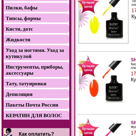
Те
пл
Пилки, бафы
1
К
Типсы, формы
Кисти, дотс
Жидкости
Уход за ногтями. Уход за
кутикулой
Sh
Кис
Инструменты, приборы,
пл
аксессуары
17
К
Тату, татуировки
Депиляция
Пакеты Почта России
КЕРАТИН ДЛЯ ВОЛОС
Sh
Фук
17
Как оплатить?