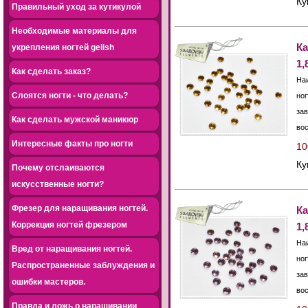
К
Правильный уход за кутикулой
Необходимые материалы для
Ка
укрепления ногтей gelish
1,
Как сделать заказ?
На
Слоятся ногти - что делать?
ног
зав
Как сделать мужской маникюр
во
Интересные факты про ногти
10
К
Почему отслаиваются
искусственные ногти?
Фрезер для наращивания ногтей.
Ка
Коррекция ногтей фрезером
1,
На
Вред от наращивания ногтей.
ног
Распространенные заблуждения и
зав
ошибки мастеров.
во
Правда и ложь о наращивании