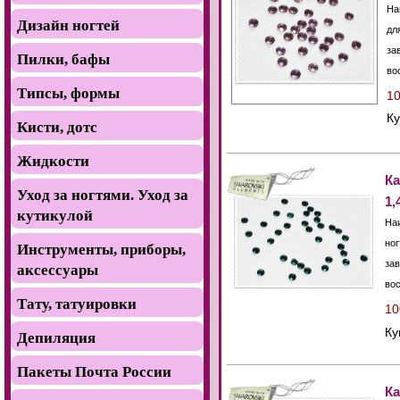
На
Дизайн ногтей
дл
за
Пилки, бафы
во
Типсы, формы
10
К
Кисти, дотс
Жидкости
Ка
Уход за ногтями. Уход за
1,
кутикулой
На
ног
Инструменты, приборы,
зав
аксессуары
во
Тату, татуировки
10
К
Депиляция
Пакеты Почта России
К