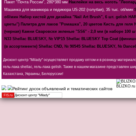
Пакет "Почта России", 280*380 мм
Наклейки на весь ноготь "Леопа
Машинка для маникюра и педикюра US-202 (голубая), 35 тыс. об/мин
об/мин
Набор кистей для дизайна "Nail Art Brush", 6 шт.
gelish HA
цветы")
Палитра для лаков "Ромашка", 20 цветов
Кисть для геля 
(черная)
Камни Сваровски зеленые "SS6" - 2,0 мм (в наборе 100 ш
N33
Shellac BLUESKY, № VIP15
Shellac BLUESKY Top Coat (финиш
(в ассортименте)
Shellac CND, № 90545
Shellac BLUESKY, № Dance
Дисконт-центр "Milady" осуществляет продажу оптом и в розницу материал
гель-лака shellac, гель-лака gelish. Также в нашем магазине представлен
Казахстана, Украины, Белоруссии!
BLIZKO.
FIS.
ru
Дисконт-центр "Milady"