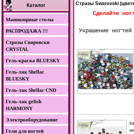
Стразы Swarovski (цветн
Каталог
Сделайте ног
Маникюрные столы
Украшение ногтей
РАСПРОДАЖА !!!
Стразы Сваровски
CRYSTAL
Гель-краска BLUESKY
Гель-лак Shellac
BLUESKY
Гель-лак Shellac CND
Гель-лак gelish
HARMONY
Электрооборудование
Ка
мм
Гели для ногтей