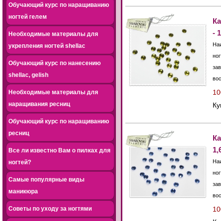
Обучающий курс по наращиванию
ногтей гелем
К
- 
Необходимые материалы для
На
укрепления ногтей shellac
ног
Обучающий курс по нанесению
зав
shellac, gelish
во
10
Необходимые материалы для
наращивания ресниц
К
Обучающий курс по наращиванию
ресниц
Ка
1,
Все ли известно Вам о пилках для
На
ногтей?
ног
Самые популярные виды
зав
маникюра
во
10
Советы по уходу за ногтями