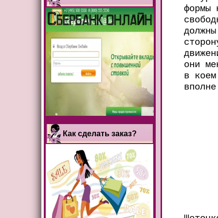
формы 
свобод
должны
сторон
движен
они ме
в коем
вполне
Как сделать заказ?