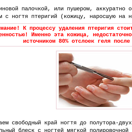
иновой палочкой, или пушером, аккуратно о
м с ногтя птеригий (кожицу, наросшую на н
имание! К процессу удаления птеригия стои
енностью!
Именно эта кожица, недостаточно
источником 80% отслоек геля после
аем свободный край ногтя до полутора-двух
льный блеск с ногтей мягкой полировочной 