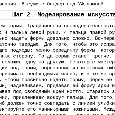
ывания. Высушите бондер под УФ-лампой.
Шаг 2. Моделирование искусст
ем формы.
Традиционная последовательность
: 4 пальца левой руки, 4 пальца правой ру
ьно надеть формы довольно сложно. Во-перв
аточно твердые. Для того, чтобы это испра
щие подходы: можно серединку формы, котор
ннюю сторону. Тогда форма станет крепче. 
 положив одну на другую. Некоторые мастер
дки под формы, вырезанные из жестяных тюб
принимать необходимый изгиб, и в то же вр
. Чтобы правильно надеть форму, берем ее 
ми, надавливаем, придавая ей форму арки н
ывая под свободный край ногтя. Стараясь з
нии, приклеиваем вокруг пальца. Для того,
иб должен точно совпадать с линией улыбки
ектируйте его маникюрными ножницами. Межд
ться ни малейшего зазора – иначе туда заб