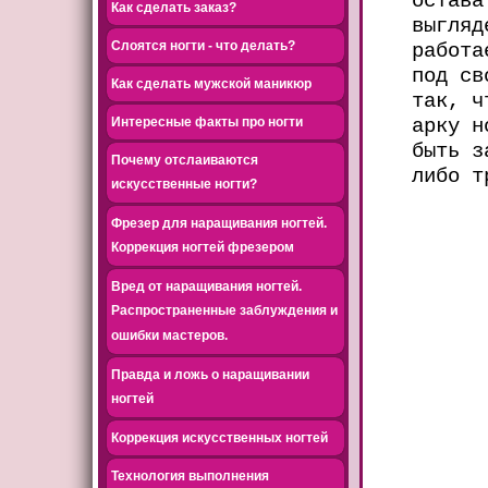
Как сделать заказ?
выгляд
Слоятся ногти - что делать?
работа
под св
Как сделать мужской маникюр
так, ч
Интересные факты про ногти
арку н
быть з
Почему отслаиваются
либо т
искусственные ногти?
Фрезер для наращивания ногтей.
Коррекция ногтей фрезером
Вред от наращивания ногтей.
Распространенные заблуждения и
ошибки мастеров.
Правда и ложь о наращивании
ногтей
Коррекция искусственных ногтей
Технология выполнения