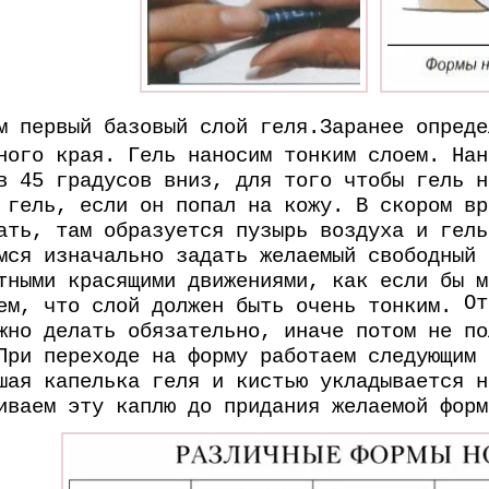
м первый базовый слой геля.Заранее опреде
ного края. Гель наносим тонким слоем. Нан
в 45 градусов вниз, для того чтобы гель н
 гель, если он попал на кожу. В скором вр
ать, там образуется пузырь воздуха и гель
мся изначально задать желаемый свободный 
тными красящими движениями, как если бы м
От
ем, что слой должен быть очень тонким.
жно делать обязательно, иначе потом не по
При переходе на форму работаем следующим 
шая капелька геля и кистью укладывается н
иваем эту каплю до придания желаемой форм