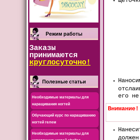
Щеточк
Режим работы
Заказы
принимаются
круглосуточно!
Наноси
Полезные статьи
отслаи
его не
Необходимые материалы для
наращивания ногтей
Внимание!
Обучающий курс по наращиванию
ногтей гелем
Нанес
Необходимые материалы для
должен