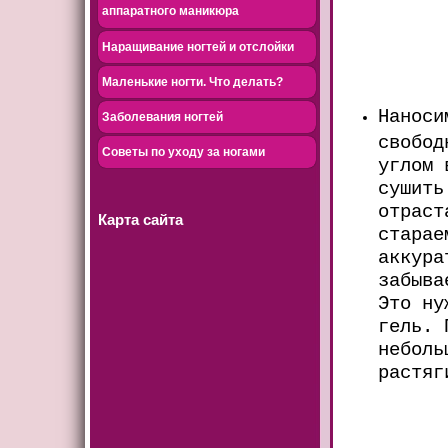
аппаратного маникюра
Наращивание ногтей и отслойки
Маленькие ногти. Что делать?
Наноси
Заболевания ногтей
свобод
Советы по уходу за ногами
углом 
сушить
отраст
Карта сайта
старае
аккура
забыва
Это ну
гель. 
неболь
растяг