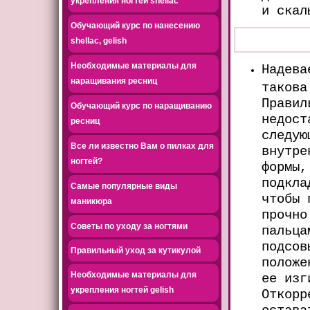
укрепления ногтей shellac
и скал
Обучающий курс по нанесению
shellac, gelish
Необходимые материалы для
Надева
наращивания ресниц
такова
Правил
Обучающий курс по наращиванию
недост
ресниц
следую
Все ли известно Вам о пилках для
внутре
ногтей?
формы,
подкла
Самые популярные виды
чтобы 
маникюра
прочно
Советы по уходу за ногтями
пальца
подсов
Правильный уход за кутикулой
положе
Необходимые материалы для
ее изг
укрепления ногтей gelish
Откорр
остава