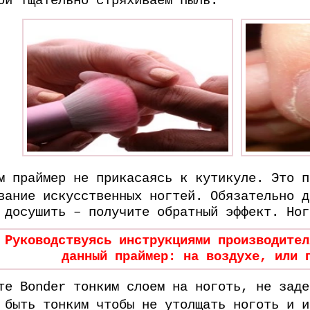
ой тщательно стряхиваем пыль.
м праймер не прикасаясь к кутикуле. Это п
вание искусственных ногтей.
Обязательно д
 досушить – получите обратный эффект. Ног
 Руководствуясь инструкциями производител
данный праймер: на воздухе, или 
ите
Bonder
тонким слоем на ноготь, не заде
 быть тонким чтобы не утолщать ноготь и и