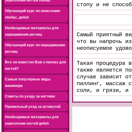
укрепления ногтей shellac
стопу и не способ
Обучающий курс по нанесению
shellac, gelish
Необходимые материалы для
Самый приятный ви
наращивания ресниц
что вы напрочь из
Обучающий курс по наращиванию
неописуемое удово
ресниц
Все ли известно Вам о пилках для
Такая процедура в
ногтей?
также является по
случае зависит от
Самые популярные виды
пиллинг, массаж с
маникюра
соли, и грязи, и 
Советы по уходу за ногтями
Правильный уход за кутикулой
Необходимые материалы для
укрепления ногтей gelish