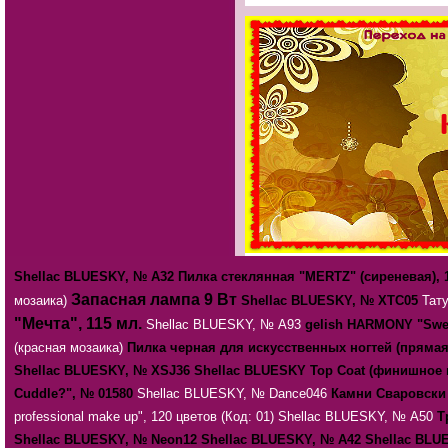
Shellac BLUESKY, № А32
Пилка стеклянная "MERTZ" (сиреневая), 
Запасная лампа 9 Вт
мозаика)
Shellac BLUESKY, № ХТС05
Тату
"Мечта", 115 мл.
Shellac BLUESKY, № А93
gelish HARMONY "Swee
(красная мозаика)
Пилка черная для искусственных ногтей (прямая)
Shellac BLUESKY, № XSJ36
Shellac BLUESKY Top Coat (финишно
Cuddle?", № 01580
Shellac BLUESKY, № Dance046
Камни Сваровски з
professional make up", 120 цветов (Код: 01)
Shellac BLUESKY, № А50
Т
Shellac BLUESKY, № Neon12
Shellac BLUESKY, № А42
Shellac BLU