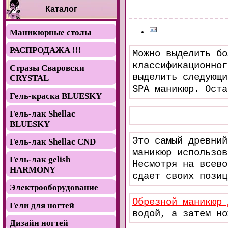
Каталог
Маникюрные столы
РАСПРОДАЖА !!!
Можно выделить бо
классификационног
Стразы Сваровски
выделить следующ
CRYSTAL
SPA маникюр.
Оста
Гель-краска BLUESKY
Гель-лак Shellac
BLUESKY
Это самый древний
Гель-лак Shellac CND
маникюр использов
Гель-лак gelish
Несмотря на всево
HARMONY
сдает своих позиц
Электрооборудование
Обрезной маникюр 
Гели для ногтей
водой, а затем но
Дизайн ногтей