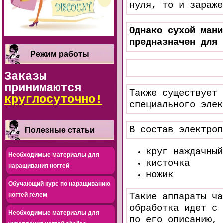
нуля, то и зараже
Однако сухой мани
предназначен для 
Режим работы
Заказы
принимаются
Также существует 
круглосуточно!
специального элек
В состав электроп
Полезные статьи
круг наждачный
Необходимые материалы для
кисточка
наращивания ногтей
ножик
Обучающий курс по наращиванию
ногтей гелем
Такие аппараты ча
обработка идет с 
Необходимые материалы для
по его описанию, 