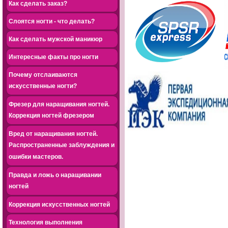
Как сделать заказ?
Слоятся ногти - что делать?
Как сделать мужской маникюр
Интересные факты про ногти
Почему отслаиваются
искусственные ногти?
Фрезер для наращивания ногтей.
Коррекция ногтей фрезером
Вред от наращивания ногтей.
Распространенные заблуждения и
ошибки мастеров.
Правда и ложь о наращивании
ногтей
Коррекция искусственных ногтей
Технология выполнения