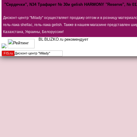
"Сердечки", N34
Трафарет № 30и
gelish HARMONY "Reserve", № 01
Дисконт-центр "Milady" осуществляет продажу оптом и в розницу материал
гель-лака shellac, гель-лака gelish. Также в нашем магазине представлен
Казахстана, Украины, Белоруссии!
BLIZKO.ru рекомендует
FIS.
ru
Дисконт-центр "Milady"