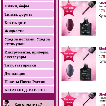
She
Пилки, бафы
Фиоле
179
Типсы, формы
Куп
Кисти, дотс
Жидкости
Уход за ногтями. Уход за
кутикулой
She
Инструменты, приборы,
Синий
аксессуары
179
Куп
Тату, татуировки
Депиляция
Пакеты Почта России
КЕРАТИН ДЛЯ ВОЛОС
She
Перла
плотн
Как оплатить?
179