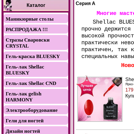
Cерия А
Каталог
Многие маст
Маникюрные столы
Shellac BLUE
прочно держится
РАСПРОДАЖА !!!
высокой прочност
Стразы Сваровски
практически нево
CRYSTAL
практичен, так к
специальных навы
Гель-краска BLUESKY
Нов
Гель-лак Shellac
BLUESKY
She
Гель-лак Shellac CND
Ярко-
179
Гель-лак gelish
Куп
HARMONY
Электрооборудование
Гели для ногтей
Дизайн ногтей