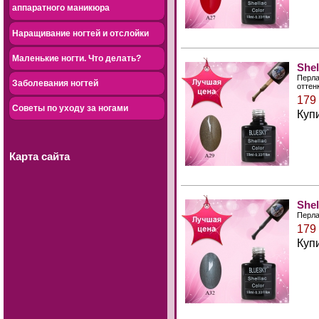
аппаратного маникюра
Наращивание ногтей и отслойки
Маленькие ногти. Что делать?
She
Перла
Заболевания ногтей
оттен
179
Советы по уходу за ногами
Куп
Карта сайта
She
Перла
179
Куп