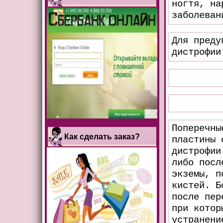
ногтя, на
заболеван
Для преду
дистрофии
Поперечны
Как сделать заказ?
пластины 
дистрофии
либо посл
экземы, п
кистей. Б
после пер
при котор
устранени