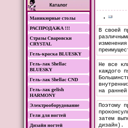
Каталог
Маникюрные столы
РАСПРОДАЖА !!!
В своей п
различным
Стразы Сваровски
изменения
CRYSTAL
преимущес
Гель-краска BLUESKY
Гель-лак Shellac
Не все кл
BLUESKY
каждого п
Большинст
Гель-лак Shellac CND
внутренни
Гель-лак gelish
на ранней
HARMONY
Поэтому п
Электрооборудование
проконсул
Гели для ногтей
затем вып
дизайн).
Дизайн ногтей