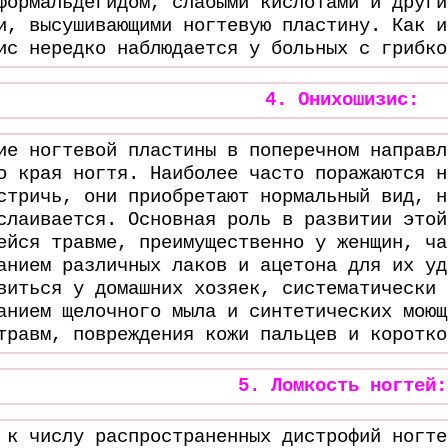
формальдегидом, слабыми кислотами и други
и, высушивающими ногтевую пластину. Как и
ис нередко наблюдается у больных с грибко
4. Онихошизис:
ие ногтевой пластины в поперечном направл
о края ногтя. Наиболее часто поражаются н
стричь, они приобретают нормальный вид, н
слаивается. Основная роль в развитии этой
ейся травме, преимущественно у женщин, ча
анием различных лаков и ацетона для их уд
виться у домашних хозяек, систематически 
анием щелочного мыла и синтетических моющ
травм, повреждения кожи пальцев и коротко
5. Ломкость ногтей:
 к числу распространенных дистрофий ногте