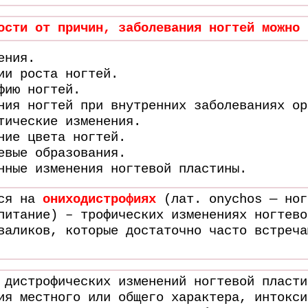
ости от причин, заболевания ногтей можно 
ения.
ии роста ногтей.
фию ногтей.
ния ногтей при внутренних заболеваниях ор
тические изменения.
ние цвета ногтей.
евые образования.
нные изменения ногтевой пластины.
мся на
ониходистрофиях
(лат. onychos — ног
питание) – трофических изменениях ногтево
валиков, которые достаточно часто встреча
 дистрофических изменений ногтевой пласти
ия местного или общего характера, интокси