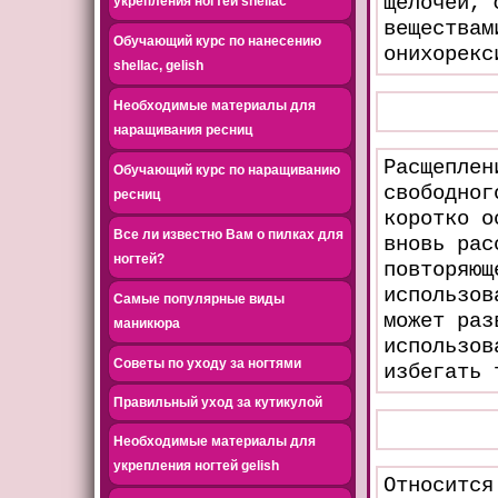
щелочей, 
укрепления ногтей shellac
веществам
Обучающий курс по нанесению
онихорекс
shellac, gelish
Необходимые материалы для
наращивания ресниц
Расщеплен
Обучающий курс по наращиванию
свободног
ресниц
коротко о
Все ли известно Вам о пилках для
вновь рас
ногтей?
повторяющ
использов
Самые популярные виды
может раз
маникюра
использов
Советы по уходу за ногтями
избегать 
Правильный уход за кутикулой
Необходимые материалы для
укрепления ногтей gelish
Относится