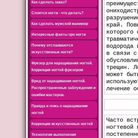
Как сделать заказ?
преимущес
ониходист
Слоятся ногти - что делать?
разрушени
Как сделать мужской маникюр
край. Пов
которого 
Интересные факты про ногти
травматич
водорода 
Почему отслаиваются
искусственные ногти?
в связи с
обусловли
Фрезер для наращивания ногтей.
трещин. Л
Коррекция ногтей фрезером
может быт
использую
Вред от наращивания ногтей.
лечение о
Распространенные заблуждения и
ошибки мастеров.
Правда и ложь о наращивании
ногтей
Часто вст
Коррекция искусственных ногтей
ногтевой 
постепенн
Технология выполнения