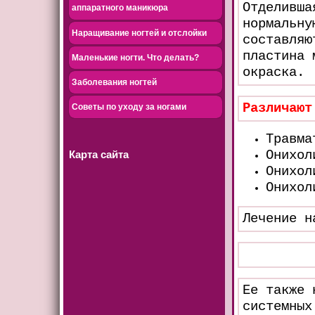
Отделивша
аппаратного маникюра
нормальну
Наращивание ногтей и отслойки
составляю
пластина 
Маленькие ногти. Что делать?
окраска.
Заболевания ногтей
Различают
Советы по уходу за ногами
Травма
Онихол
Карта сайта
Онихол
Онихол
Лечение н
Ее также 
системных