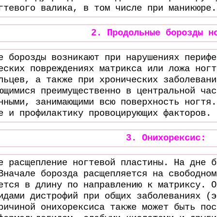
гтевого валика, в том числе при маникюре.
2. Продольные борозды н
е борозды возникают при нарушениях перифе
еских повреждениях матрикса или ложа ногт
льцев, а также при хронических заболевани
ющимися преимущественно в центральной час
нными, занимающими всю поверхность ногтя.
е и профилактику провоцирующих факторов.
3. Онихорексис:
е расщепление ногтевой пластины. На дне б
Вначале борозда расщепляется на свободном
ется в длину по направлению к матриксу. О
идами дистрофий при общих заболеваниях (э
ричиной онихорексиса также может быть пос