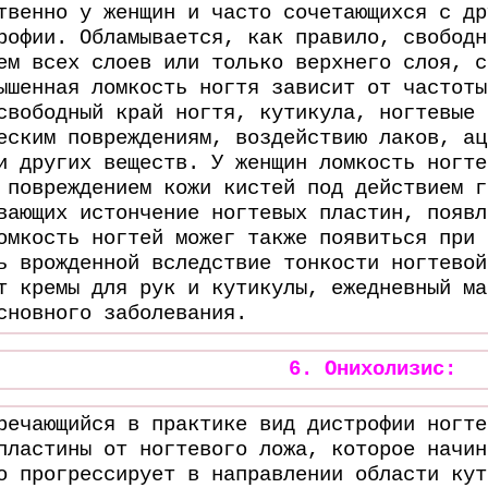
твенно у женщин и часто сочетающихся с др
рофии. Обламывается, как правило, свободн
ем всех слоев или только верхнего слоя, с
ышенная ломкость ногтя зависит от частоты
свободный край ногтя, кутикула, ногтевые 
еским повреждениям, воздействию лаков, ац
и других веществ. У женщин ломкость ногте
 повреждением кожи кистей под действием г
вающих истончение ногтевых пластин, появл
омкость ногтей можег также появиться при 
ь врожденной вследствие тонкости ногтевой
т кремы для рук и кутикулы, ежедневный ма
сновного заболевания.
6. Онихолизис:
речающийся в практике вид дистрофии ногте
пластины от ногтевого ложа, которое начин
о прогрессирует в направлении области кут