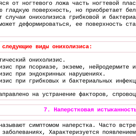
яся от ногтевого ложа часть ногтевой плас
ю гладкую поверхность, но приобретает бел
т случаи онихолизиса грибковой и бактериа
может деформироваться, ее поверхность ста
 следующие виды онихолизиса:
тический онихолизис.
изис при псориазе, экземе, нейродермите и
изис при эндокринных нарушениях.
изис при грибковых и бактериальных инфекц
аправлено на устранение факторов, спровоц
7. Наперстковая истыканност
называют симптомом наперстка. Часто встре
 заболеваниях, Характеризуется появлением