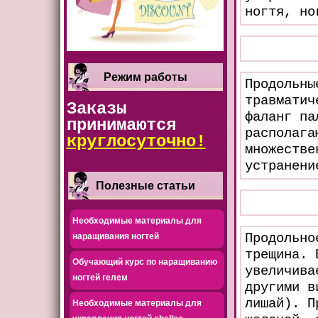
ногтя, но
Режим работы
Продольны
травматич
Заказы
фаланг па
принимаются
располага
круглосуточно!
множестве
устранени
Полезные статьи
Необходимые материалы для
Продольно
наращивания ногтей
трещина. 
Обучающий курс по наращиванию
увеличива
ногтей гелем
другими в
лишай). П
Необходимые материалы для