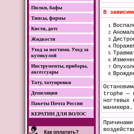
Пилки, бафы
В зависим
Типсы, формы
Воспал
Кисти, дотс
Аномал
Дистро
Жидкости
Пораже
Уход за ногтями. Уход за
Травма
кутикулой
Измене
Инструменты, приборы,
Опухол
аксессуары
Врожде
Тату, татуировки
Останови
Депиляция
trophe — 
ногтевых 
Пакеты Почта России
маникюра.
КЕРАТИН ДЛЯ ВОЛОС
Причинами
воздейств
Как оплатить?