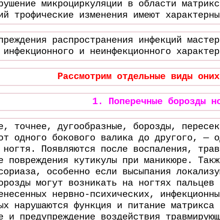
рушение микроциркуляции в области матрикс
ий трофические изменения имеют характерны
преждения распространения инфекций мастер
 инфекционного и неинфекционного характер
Рассмотрим отдельные виды оних
1. Поперечные борозды н
е, точнее, дугообразные, борозды, пересек
от одного бокового валика до другого, — о
 ногтя. Появляются после воспаления, трав
е повреждения кутикулы при маникюре. Такж
сориаза, особенно если высыпания локализу
орозды могут возникать на ногтях пальцев 
енесенных нервно-психических, инфекционны
ых нарушаются функция и питание матрикса 
е и предупреждение воздействия травмирующ