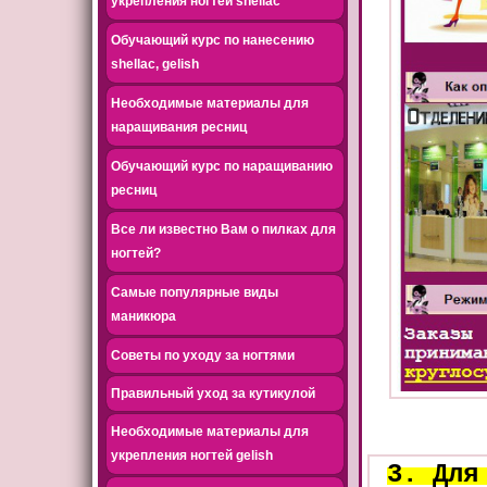
укрепления ногтей shellac
Обучающий курс по нанесению
shellac, gelish
Необходимые материалы для
наращивания ресниц
Обучающий курс по наращиванию
ресниц
Все ли известно Вам о пилках для
ногтей?
Самые популярные виды
маникюра
Советы по уходу за ногтями
Правильный уход за кутикулой
Необходимые материалы для
укрепления ногтей gelish
3. Для