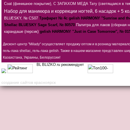
Coat (финишное покрытие), С ЗАПАХОМ МЕДА
Тату (светящаяся в те
Набор для маникюра и коррекции ногтей, 6 насадок + 5 к
BLUESKY, № CS07
Трафарет № 4с
gelish HARMONY "Sunrise and the
Shellac BLUESKY Sage Scarf, № 80570
Палитра для лаков (сборная н
карандаше (персик)
gelish HARMONY "Just in Case Tomorrow", № 01
Дисконт-центр "Milady" осуществляет продажу оптом и в розницу материал
гель-лака shellac, гель-лака gelish. Также в нашем магазине представлен
Казахстана, Украины, Белоруссии!
BLIZKO.ru рекомендует
создание сайтов красноярск