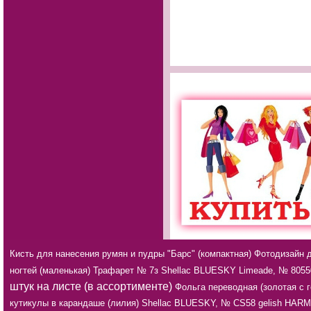
Кисть для нанесения румян и пудры "Барс" (компактная)
Фотодизайн д
ногтей (маленькая)
Трафарет № 7з
Shellac BLUESKY Limeade, № 8055
штук на листе (в ассортименте)
Фольга переводная (золотая с 
кутикулы в карандаше (лилия)
Shellac BLUESKY, № CS58
gelish HARM