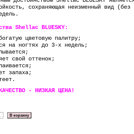
вным достоинством Shellac BLUESKY являетс
ойкость, сохраняющая неизменный вид (без 
едель.
ства
Shellac BLUESKY:
богатую цветовую палитру;
ся на ногтях до 3-х недель;
лывается;
яет свой оттенок;
лаивается;
ет запаха;
теет.
КАЧЕСТВО - НИЗКАЯ ЦЕНА!