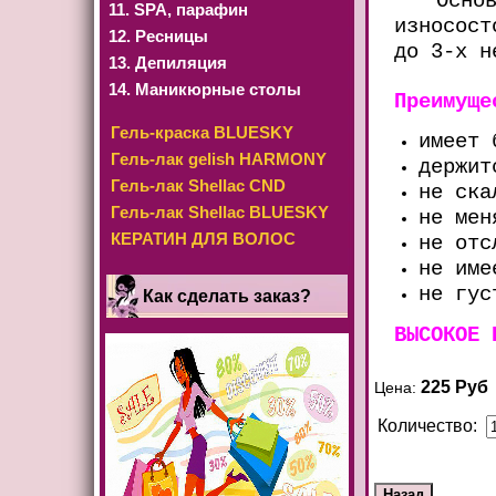
Осно
11. SРА, парафин
износост
12. Ресницы
до 3-х н
13. Депиляция
14. Маникюрные столы
Преимуще
Гель-краска BLUESKY
имеет 
Гель-лак gelish HARMONY
держит
Гель-лак Shellac CND
не ска
Гель-лак Shellac BLUESKY
не мен
КЕРАТИН ДЛЯ ВОЛОС
не отс
не име
не гус
Как сделать заказ?
ВЫСОКОЕ 
225 Руб
Цена:
Количество: