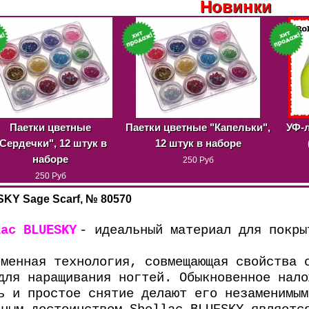
Новинки
и цветные
Паетки цветные "Капельки",
УФ-лампа 3
и", 12 штук в
12 штук в наборе
(фиста
аборе
250 Руб
1 490
250 Руб
SKY Sage Scarf, № 80570
lac BLU
E
SKY
- идеальный материал для покры
еменная технология, совмещающая свойства 
для наращивания ногтей. Обыкновенное нало
ь и простое снятие делают его незаменимым