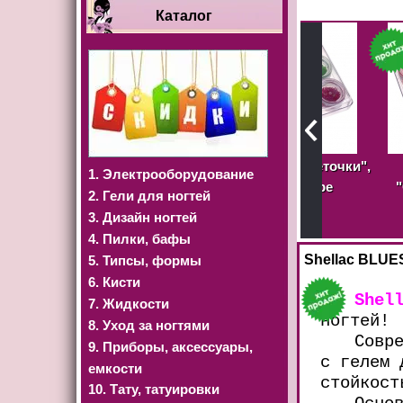
Каталог
для стемпинга (в
Паетки цветные "Цветочки",
Паетк
1. Электрооборудование
менте), 24 рисунка
12 штук в наборе
"Сердечк
2. Гели для ногтей
 весь ноготь
н
250 Руб
3. Дизайн ногтей
350 Руб
4. Пилки, бафы
Shellac BLUE
5. Типсы, формы
6. Кисти
Shel
7. Жидкости
ногтей!
8. Уход за ногтями
Совр
9. Приборы, аксессуары,
с гелем 
емкости
стойкост
10. Тату, татуировки