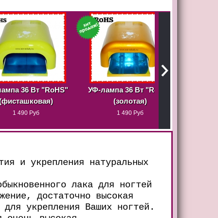
6 Вт "RoHS"
УФ-лампа 36 Вт "RoHS"
Акриловые 
шковая)
(золотая)
"BASICS", 12 шт
 Руб
1 490 Руб
350 Руб
тия и укрепления натуральных
обыкновенного лака для ногтей
жение, достаточно высокая
 для укрепления Ваших ногтей.