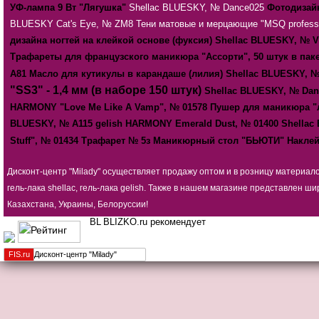
УФ-лампа 9 Вт "Лягушка"
Shellac BLUESKY, № Dance025
Фотодизайн
BLUESKY Cat's Eye, № ZM8
Тени матовые и мерцающие "MSQ professio
дизайна ногтей на клейкой основе (фуксия)
Shellac BLUESKY, № V
Трафареты для французского маникюра "Ассорти", 50 штук в пак
А81
Масло для кутикулы в карандаше (лилия)
Shellac BLUESKY, 
"SS3" - 1,4 мм (в наборе 150 штук)
Shellac BLUESKY, № Dan
HARMONY "Love Me Like A Vamp", № 01578
Пушер для маникюра "л
BLUESKY, № А115
gelish HARMONY Emerald Dust, № 01400
Shellac
Stuff", № 01434
Трафарет № 5з
Маникюрный стол "БЬЮТИ"
Наклей
Дисконт-центр "Milady" осуществляет продажу оптом и в розницу материал
гель-лака shellac, гель-лака gelish. Также в нашем магазине представлен
Казахстана, Украины, Белоруссии!
BLIZKO.ru рекомендует
FIS.
ru
Дисконт-центр "Milady"