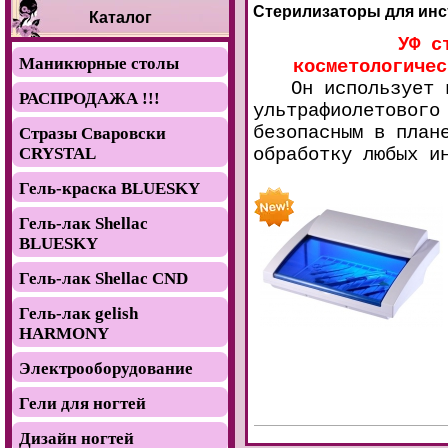
Стерилизаторы для ин
Каталог
УФ с
Маникюрные столы
косметологичес
Он использует 
РАСПРОДАЖА !!!
ультрафиолетового
безопасным в план
Стразы Сваровски
обработку любых и
CRYSTAL
Гель-краска BLUESKY
Гель-лак Shellac
BLUESKY
Гель-лак Shellac CND
Гель-лак gelish
HARMONY
Электрооборудование
Гели для ногтей
Дизайн ногтей