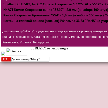
Shellac BLUESKY, № А02
Стразы Сваровски "CRYSTAL - SS12" - 3,2
№ А71
Камни Сваровски синие "SS10" - 2,9 мм (в наборе 100 штук)
Камни Сваровски бронзовые "SS4" - 1,6 мм (в наборе 150 штук)
Ф
ногтей на клейкой основе (зеленая)
УФ лампа 36 Вт "RoHS" (с уз
Дисконт-центр "Milady" осуществляет продажу оптом и в розницу материал
гель-лака shellac, гель-лака gelish. Также в нашем магазине представлен
Казахстана, Украины, Белоруссии!
BLIZKO.ru рекомендует
FIS.
ru
Дисконт-центр "Milady"